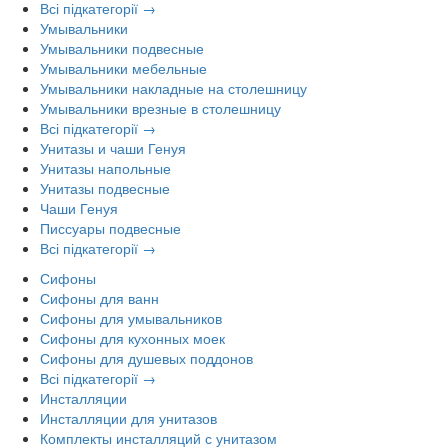
Всі підкатегорії →
Умывальники
Умывальники подвесные
Умывальники мебельные
Умывальники накладные на столешницу
Умывальники врезные в столешницу
Всі підкатегорії →
Унитазы и чаши Генуя
Унитазы напольные
Унитазы подвесные
Чаши Генуя
Писсуары подвесные
Всі підкатегорії →
Сифоны
Сифоны для ванн
Сифоны для умывальников
Сифоны для кухонных моек
Сифоны для душевых поддонов
Всі підкатегорії →
Инсталляции
Инсталляции для унитазов
Комплекты инсталляций с унитазом