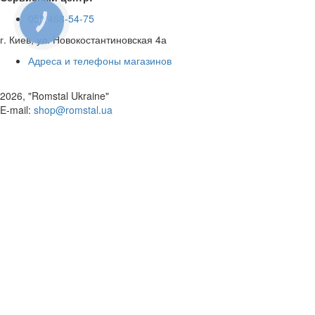
050 468-54-75
КНОПКА
ЗВ'ЯЗКУ
г. Киев, ул. Новокостантиновская 4а
Адреса и телефоны магазинов
2026, "Romstal Ukraine"
​E-mail:
shop@romstal.ua