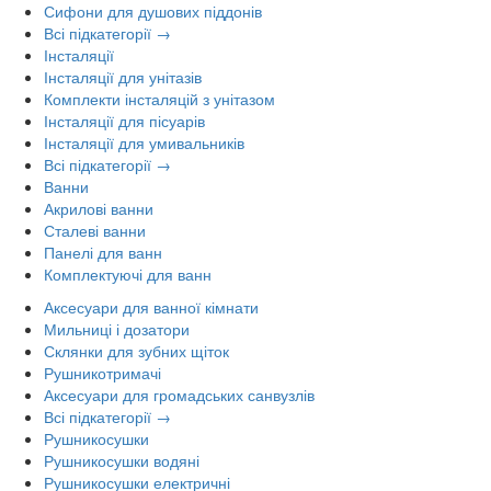
Сифони для душових піддонів
Всі підкатегорії →
Інсталяції
Інсталяції для унітазів
Комплекти інсталяцій з унітазом
Інсталяції для пісуарів
Інсталяції для умивальників
Всі підкатегорії →
Ванни
Акрилові ванни
Сталеві ванни
Панелі для ванн
Комплектуючі для ванн
Аксесуари для ванної кімнати
Мильниці і дозатори
Склянки для зубних щіток
Рушникотримачі
Аксесуари для громадських санвузлів
Всі підкатегорії →
Рушникосушки
Рушникосушки водяні
Рушникосушки електричні