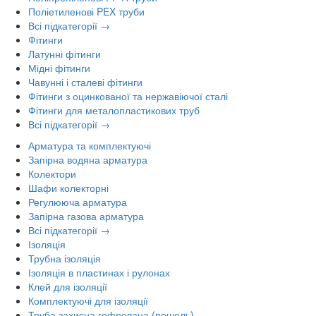
Поліетиленові PEX труби
Всі підкатегорії →
Фітинги
Латунні фітинги
Мідні фітинги
Чавунні і сталеві фітинги
Фітинги з оцинкованої та нержавіючої сталі
Фітинги для металопластикових труб
Всі підкатегорії →
Арматура та комплектуючі
Запірна водяна арматура
Колектори
Шафи колекторні
Регулююча арматура
Запірна газова арматура
Всі підкатегорії →
Ізоляція
Трубна ізоляція
Ізоляція в пластинах і рулонах
Клей для ізоляції
Комплектуючі для ізоляції
Труба захисна гофрована (пешель)