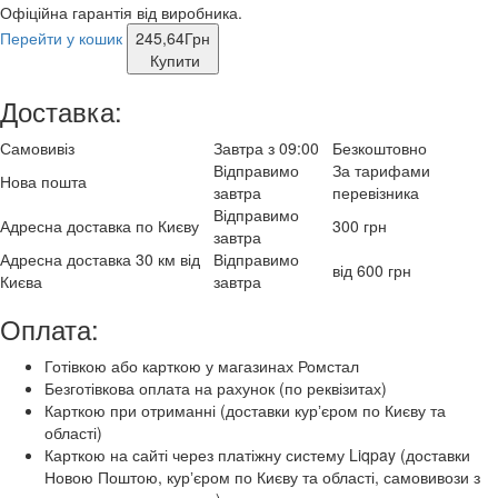
Офіційна гарантія від виробника.
Перейти у кошик
245,64
Грн
Купити
Доставка:
Самовивіз
Завтра з 09:00
Безкоштовно
Відправимо
За тарифами
Нова пошта
завтра
перевізника
Відправимо
Адресна доставка по Києву
300 грн
завтра
Адресна доставка 30 км від
Відправимо
від 600 грн
Києва
завтра
Оплата:
Готівкою або карткою у магазинах Ромстал
Безготівкова оплата на рахунок (по реквізитах)
Карткою при отриманні (доставки курʼєром по Києву та
області)
Карткою на сайті через платіжну систему Liqpay (доставки
Новою Поштою, курʼєром по Києву та області, самовивози з