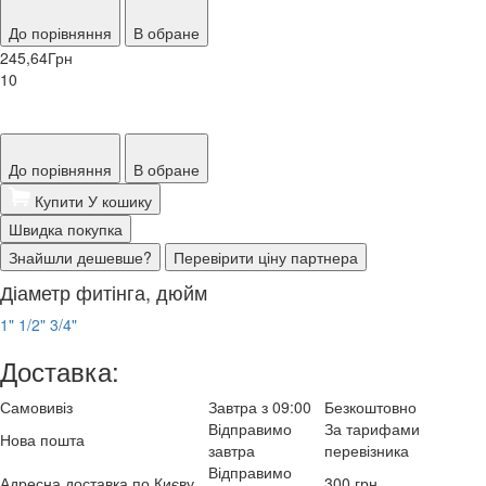
До порівняння
В обране
245,64
Грн
10
До порівняння
В обране
Купити
У кошику
Швидка покупка
Знайшли дешевше?
Перевірити ціну партнера
Діаметр фитінга, дюйм
1"
1/2"
3/4"
Доставка:
Самовивіз
Завтра з 09:00
Безкоштовно
Відправимо
За тарифами
Нова пошта
завтра
перевізника
Відправимо
Адресна доставка по Києву
300 грн