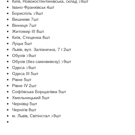
Київ, Новокостянтинівська, склад >9
шт
Івано-Франківськ 4
шт
Бориспіль >9
шт
Вишневе 7
шт
Вінниця 7
шт
Житомир ІІІ 8
шт
Київ, Стеценка 8
шт
Луцьк 5
шт
Львів, вул. Залізнична, 7 ї 2
шт
Обухів >9
шт
Обухів (без самовивозу) >9
шт
Одеса >9
шт
Одеса ІІІ 5
шт
Рівне 5
шт
Рівне ІV 2
шт
Софіївська Борщагівка 5
шт
Хмельницький 5
шт
Чернівці 5
шт
Чернігів 8
шт
м. Львів, Світінстал >9
шт