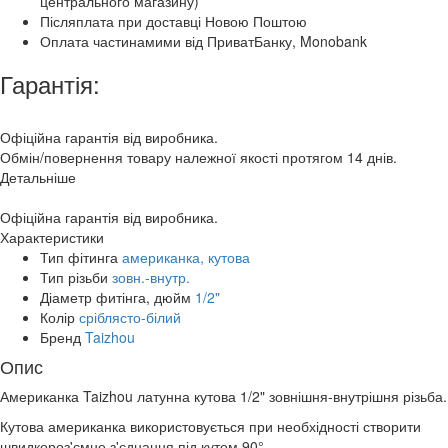
центрального магазину)
Післяплата при доставці Новою Поштою
Оплата частинамими від ПриватБанку, Monobank
Гарантія:
Офіційна гарантія від виробника.
Обмін/повернення товару належної якості протягом 14 днів.
Детальніше
Офіційна гарантія від виробника.
Характеристики
Тип фітинга
американка, кутова
Тип різьби
зовн.-внутр.
Діаметр фитінга, дюйм
1/2"
Колір
сріблясто-білий
Бренд
Taizhou
Опис
Американка Taizhou латунна кутова 1/2" зовнішня-внутрішня різьба.
Кутова американка використовується при необхідності створити
швидкороз'ємне з'єднання під кутом 90°.