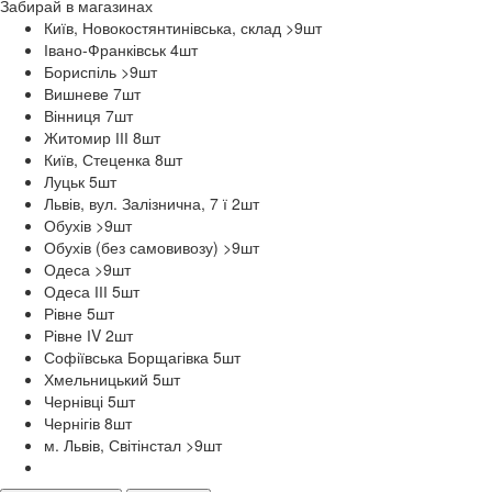
Забирай в
магазинах
Київ, Новокостянтинівська, склад >9
шт
Івано-Франківськ 4
шт
Бориспіль >9
шт
Вишневе 7
шт
Вінниця 7
шт
Житомир ІІІ 8
шт
Київ, Стеценка 8
шт
Луцьк 5
шт
Львів, вул. Залізнична, 7 ї 2
шт
Обухів >9
шт
Обухів (без самовивозу) >9
шт
Одеса >9
шт
Одеса ІІІ 5
шт
Рівне 5
шт
Рівне ІV 2
шт
Софіївська Борщагівка 5
шт
Хмельницький 5
шт
Чернівці 5
шт
Чернігів 8
шт
м. Львів, Світінстал >9
шт