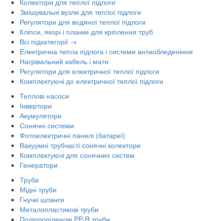
Колектори для теплої підлоги
Змішувальні вузли для теплої підлоги
Регулятори для водяної теплої підлоги
Кліпси, якорі і планки для кріплення труб
Всі підкатегорії →
Електрична тепла підлога і системи антиобледеніння
Нагрівальний кабель і мати
Регулятори для електричної теплої підлоги
Комплектуючі до електричної теплої підлоги
Теплові насоси
Інвертори
Акумулятори
Сонячні системи
Фотоелектричні панелі (батареї)
Вакуумні трубчасті сонячні колектори
Комплектуючі для сонячних систем
Генератори
Труби
Мідні труби
Гнучкі шланги
Металопластикові труби
Поліпропіленові PP-R труби