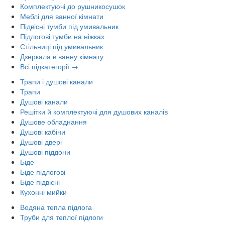
Комплектуючі до рушникосушок
Меблі для ванної кімнати
Підвісні тумби під умивальник
Підлогові тумби на ніжках
Стільниці під умивальник
Дзеркала в ванну кімнату
Всі підкатегорії →
Трапи і душові канали
Трапи
Душові канали
Решітки й комплектуючі для душових каналів
Душове обладнання
Душові кабіни
Душові двері
Душові піддони
Біде
Біде підлогові
Біде підвісні
Кухонні мийки
Водяна тепла підлога
Труби для теплої підлоги