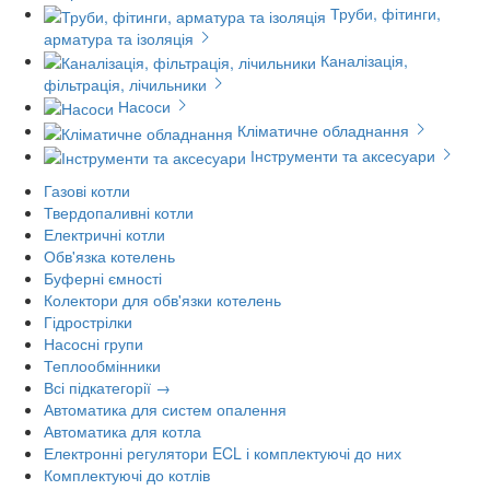
Труби, фітинги,
арматура та ізоляція
Каналізація,
фільтрація, лічильники
Насоси
Кліматичне обладнання
Інструменти та аксесуари
Газові котли
Твердопаливні котли
Електричні котли
Обв'язка котелень
Буферні ємності
Колектори для обв'язки котелень
Гідрострілки
Насосні групи
Теплообмінники
Всі підкатегорії →
Автоматика для систем опалення
Автоматика для котла
Електронні регулятори ECL і комплектуючі до них
Комплектуючі до котлів