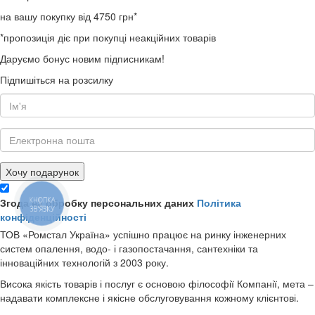
на вашу покупку від 4750 грн*
*пропозиція діє при покупці неакційних товарів
Даруємо бонус новим підписникам!
Підпишіться на розсилку
Хочу подарунок
КНОПКА
Згода на обробку персональних даних
Політика
ЗВ'ЯЗКУ
конфіденційності
ТОВ «Ромстал Україна» успішно працює на ринку інженерних
систем опалення, водо- і газопостачання, сантехніки та
інноваційних технологій з 2003 року.
Висока якість товарів і послуг є основою філософії Компанії, мета –
надавати комплексне і якісне обслуговування кожному клієнтові.