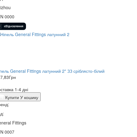
izhou
0N 0000
пель General Fittings латунний 2" ЗЗ сріблясто-білий
7,83
Грн
ставка 1-4 дні
Купити
У кошику
енд:
д:
neral Fittings
0N 0007