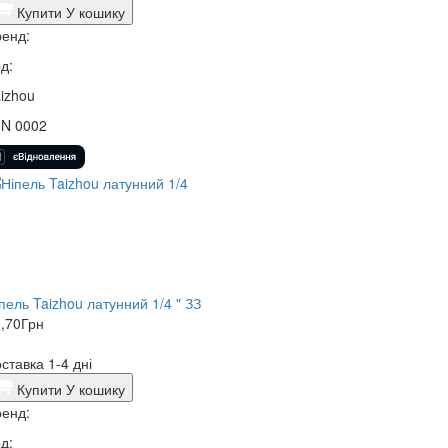
Купити
У кошику
енд:
д:
izhou
0N 0002
пель Taizhou латунний 1/4 " ЗЗ
,70
Грн
ставка 1-4 дні
Купити
У кошику
енд:
д: