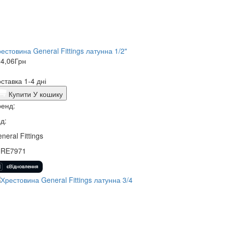
естовина General Fittings латунна 1/2"
4,06
Грн
ставка 1-4 дні
Купити
У кошику
енд:
д:
neral Fittings
0RE7971