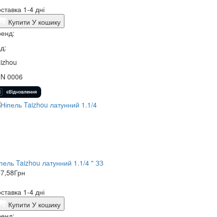
ставка 1-4 дні
Купити
У кошику
енд:
д:
izhou
0N 0006
пель Taizhou латунний 1.1/4 " ЗЗ
7,58
Грн
ставка 1-4 дні
Купити
У кошику
енд: