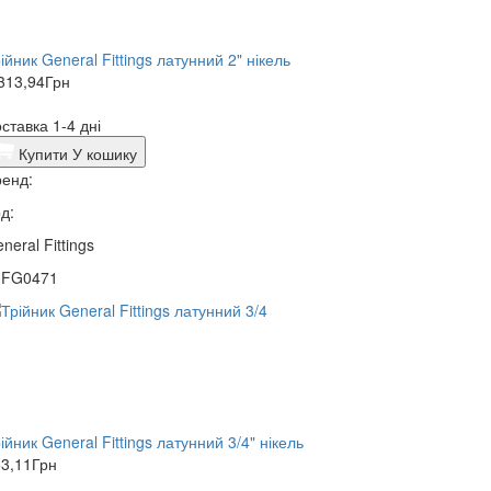
ійник General Fittings латунний 2" нікель
313,94
Грн
ставка 1-4 дні
Купити
У кошику
енд:
д:
neral Fittings
0FG0471
ійник General Fittings латунний 3/4" нікель
3,11
Грн