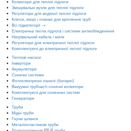
Колектори для теплої підлоги
Змішувальні вузли для теплої підлоги
Регулятори для водяної теплої підлоги
Кліпси, якорі і планки для кріплення труб
Всі підкатегорії →
Електрична тепла підлога і системи антиобледеніння
Нагрівальний кабель і мати
Регулятори для електричної теплої підлоги
Комплектуючі до електричної теплої підлоги
Теплові насоси
Інвертори
Акумулятори
Сонячні системи
Фотоелектричні панелі (батареї)
Вакуумні трубчасті сонячні колектори
Комплектуючі для сонячних систем
Генератори
Труби
Мідні труби
Гнучкі шланги
Металопластикові труби
Поліпропіленові PP-R труби