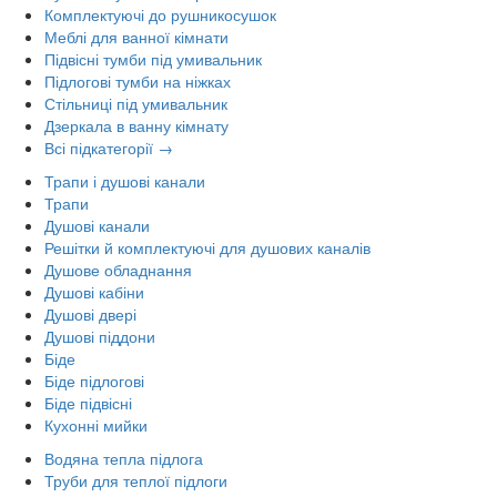
Комплектуючі до рушникосушок
Меблі для ванної кімнати
Підвісні тумби під умивальник
Підлогові тумби на ніжках
Стільниці під умивальник
Дзеркала в ванну кімнату
Всі підкатегорії →
Трапи і душові канали
Трапи
Душові канали
Решітки й комплектуючі для душових каналів
Душове обладнання
Душові кабіни
Душові двері
Душові піддони
Біде
Біде підлогові
Біде підвісні
Кухонні мийки
Водяна тепла підлога
Труби для теплої підлоги