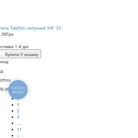
пель Taizhou латунний 3/8" ЗЗ
,39
Грн
ставка 1-4 дні
Купити
У кошику
енд:
д:
izhou
КНОПКА
0N 0001
ЗВ'ЯЗКУ
«
1
2
3
...
11
»