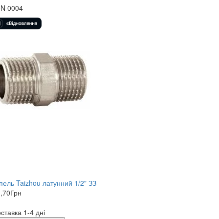
0N 0004
пель Taizhou латунний 1/2" ЗЗ
,70
Грн
ставка 1-4 дні