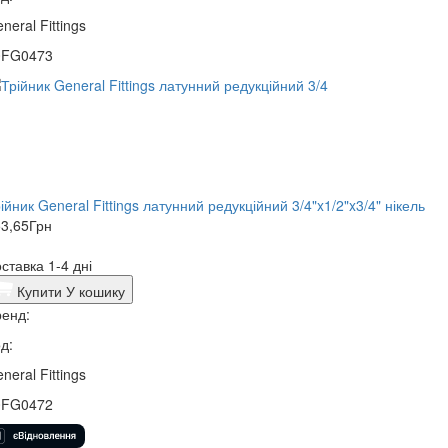
neral Fittings
0FG0473
ійник General Fittings латунний редукційний 3/4"x1/2"x3/4" нікель
3,65
Грн
ставка 1-4 дні
Купити
У кошику
енд:
д:
neral Fittings
0FG0472