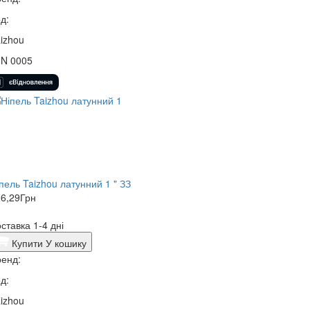
д:
izhou
0N 0005
пель Taizhou латунний 1 " ЗЗ
6,29
Грн
ставка 1-4 дні
Купити
У кошику
енд:
д:
izhou