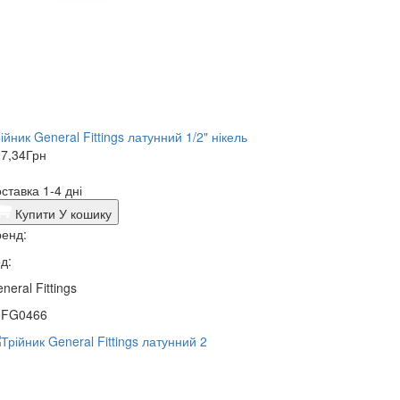
ійник General Fittings латунний 1/2" нікель
7,34
Грн
ставка 1-4 дні
Купити
У кошику
енд:
д:
neral Fittings
0FG0466