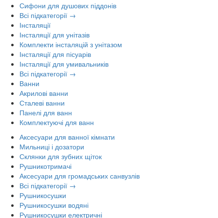
Сифони для душових піддонів
Всі підкатегорії →
Інсталяції
Інсталяції для унітазів
Комплекти інсталяцій з унітазом
Інсталяції для пісуарів
Інсталяції для умивальників
Всі підкатегорії →
Ванни
Акрилові ванни
Сталеві ванни
Панелі для ванн
Комплектуючі для ванн
Аксесуари для ванної кімнати
Мильниці і дозатори
Склянки для зубних щіток
Рушникотримачі
Аксесуари для громадських санвузлів
Всі підкатегорії →
Рушникосушки
Рушникосушки водяні
Рушникосушки електричні