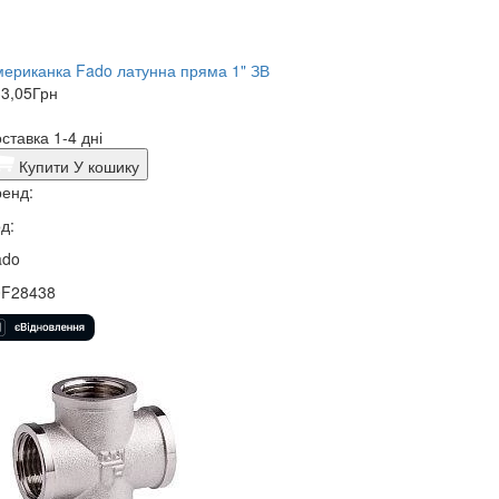
ериканка Fado латунна пряма 1" ЗВ
3,05
Грн
ставка 1-4 дні
Купити
У кошику
енд:
д:
ado
0F28438