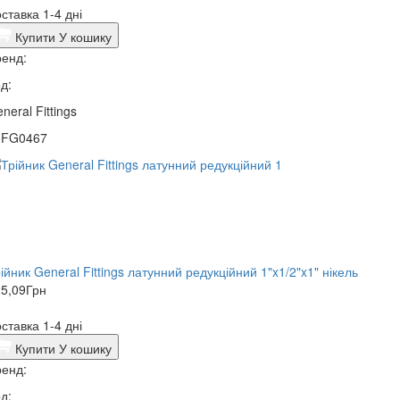
ставка 1-4 дні
Купити
У кошику
енд:
д:
neral Fittings
0FG0467
ійник General Fittings латунний редукційний 1"x1/2"x1" нікель
5,09
Грн
ставка 1-4 дні
Купити
У кошику
енд:
д: