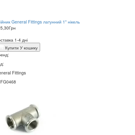
ійник General Fittings латунний 1" нікель
5,30
Грн
ставка 1-4 дні
Купити
У кошику
енд:
д:
neral Fittings
0FG0468