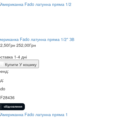
ериканка Fado латунна пряма 1/2" ЗВ
2,50
Грн
252,00
Грн
ставка 1-4 дні
Купити
У кошику
енд:
д:
ado
0F28436