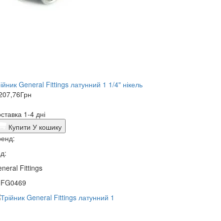
ійник General Fittings латунний 1 1/4" нікель
207,76
Грн
ставка 1-4 дні
Купити
У кошику
енд:
д:
neral Fittings
0FG0469