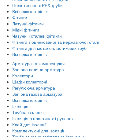
Поліетиленові PEX труби
Всі підкатегорії →
Фітинги
Латунні фітинги
Мідні фітинги
Чавунні і сталеві фітинги
Фітинги з оцинкованої та нержавіючої сталі
Фітинги для металопластикових труб
Всі підкатегорії →
Арматура та комплектуючі
Запірна водяна арматура
Колектори
Шафи колекторні
Регулююча арматура
Запірна газова арматура
Всі підкатегорії →
Ізоляція
Трубна ізоляція
Ізоляція в пластинах і рулонах
Клей для ізоляції
Комплектуючі для ізоляції
Труба захисна гофрована (пешель)