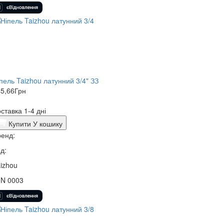
пель Taizhou латунний 3/4" ЗЗ
5,66
Грн
ставка 1-4 дні
Купити
У кошику
енд:
д:
izhou
0N 0003