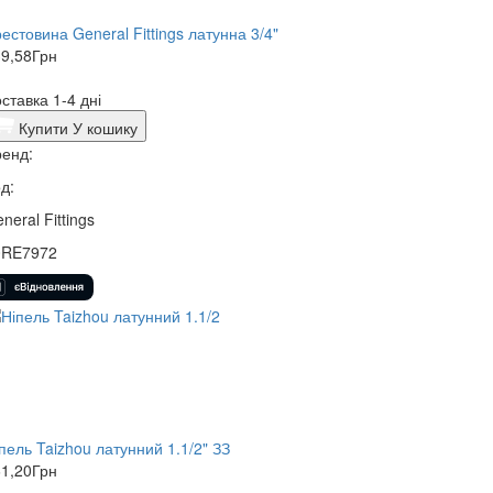
естовина General Fittings латунна 3/4"
9,58
Грн
ставка 1-4 дні
Купити
У кошику
енд:
д:
neral Fittings
0RE7972
пель Taizhou латунний 1.1/2" ЗЗ
1,20
Грн