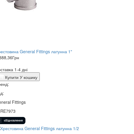
естовина General Fittings латунна 1"
388,36
Грн
ставка 1-4 дні
Купити
У кошику
енд:
д:
neral Fittings
0RE7973