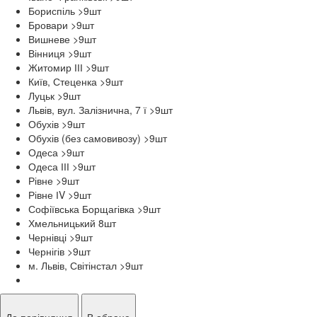
Бориспіль >9
шт
Бровари >9
шт
Вишневе >9
шт
Вінниця >9
шт
Житомир ІІІ >9
шт
Київ, Стеценка >9
шт
Луцьк >9
шт
Львів, вул. Залізнична, 7 ї >9
шт
Обухів >9
шт
Обухів (без самовивозу) >9
шт
Одеса >9
шт
Одеса ІІІ >9
шт
Рівне >9
шт
Рівне ІV >9
шт
Софіївська Борщагівка >9
шт
Хмельницький 8
шт
Чернівці >9
шт
Чернігів >9
шт
м. Львів, Світінстал >9
шт