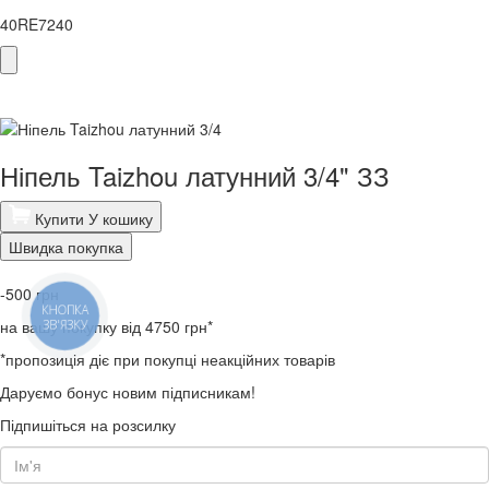
40RE7240
Ніпель Taizhou латунний 3/4" ЗЗ
Купити
У кошику
Швидка покупка
-500
грн
КНОПКА
на вашу покупку від 4750 грн*
ЗВ'ЯЗКУ
*пропозиція діє при покупці неакційних товарів
Даруємо бонус новим підписникам!
Підпишіться на розсилку