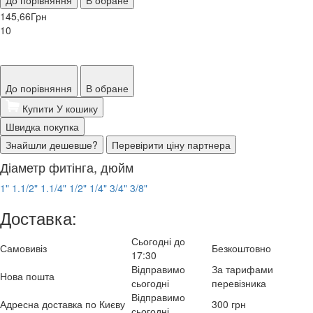
До порівняння
В обране
145,66
Грн
10
До порівняння
В обране
Купити
У кошику
Швидка покупка
Знайшли дешевше?
Перевірити ціну партнера
Діаметр фитінга, дюйм
1"
1.1/2"
1.1/4"
1/2"
1/4"
3/4"
3/8"
Доставка:
Сьогодні до
Самовивіз
Безкоштовно
17:30
Відправимо
За тарифами
Нова пошта
сьогодні
перевізника
Відправимо
Адресна доставка по Києву
300 грн
сьогодні