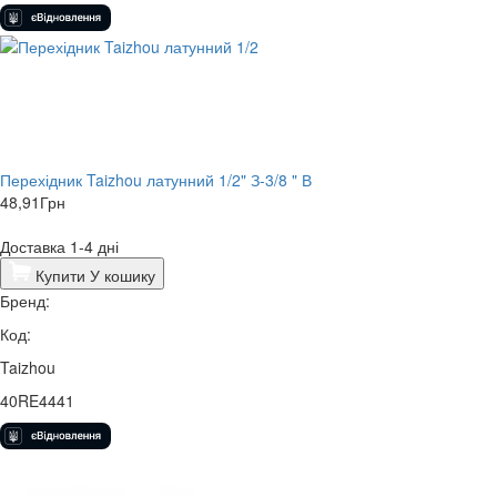
Перехідник Taizhou латунний 1/2" З-3/8 " В
48,91
Грн
Доставка 1-4 дні
Купити
У кошику
Бренд:
Код:
Taizhou
40RE4441