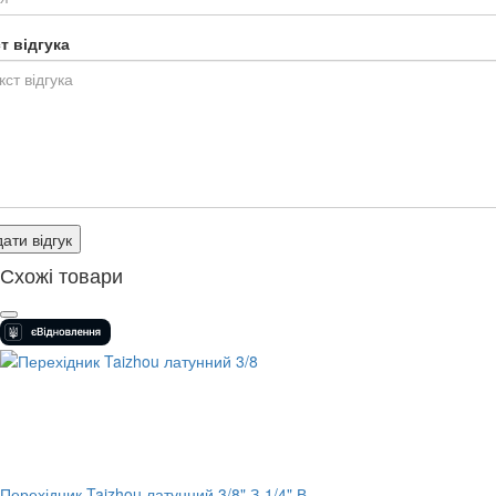
т відгука
ати відгук
Схожі товари
Перехідник Taizhou латунний 3/8" З-1/4" В