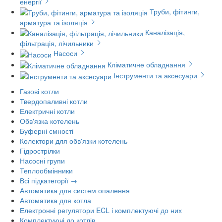
енергії
Труби, фітинги,
арматура та ізоляція
Каналізація,
фільтрація, лічильники
Насоси
Кліматичне обладнання
Інструменти та аксесуари
Газові котли
Твердопаливні котли
Електричні котли
Обв'язка котелень
Буферні ємності
Колектори для обв'язки котелень
Гідрострілки
Насосні групи
Теплообмінники
Всі підкатегорії →
Автоматика для систем опалення
Автоматика для котла
Електронні регулятори ECL і комплектуючі до них
Комплектуючі до котлів