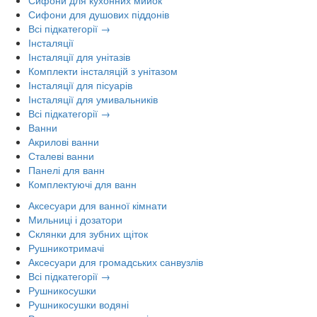
Сифони для кухонних мийок
Сифони для душових піддонів
Всі підкатегорії →
Інсталяції
Інсталяції для унітазів
Комплекти інсталяцій з унітазом
Інсталяції для пісуарів
Інсталяції для умивальників
Всі підкатегорії →
Ванни
Акрилові ванни
Сталеві ванни
Панелі для ванн
Комплектуючі для ванн
Аксесуари для ванної кімнати
Мильниці і дозатори
Склянки для зубних щіток
Рушникотримачі
Аксесуари для громадських санвузлів
Всі підкатегорії →
Рушникосушки
Рушникосушки водяні