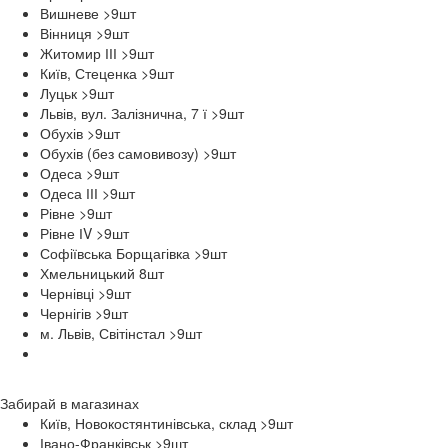
Вишневе >9
шт
Вінниця >9
шт
Житомир ІІІ >9
шт
Київ, Стеценка >9
шт
Луцьк >9
шт
Львів, вул. Залізнична, 7 ї >9
шт
Обухів >9
шт
Обухів (без самовивозу) >9
шт
Одеса >9
шт
Одеса ІІІ >9
шт
Рівне >9
шт
Рівне ІV >9
шт
Софіївська Борщагівка >9
шт
Хмельницький 8
шт
Чернівці >9
шт
Чернігів >9
шт
м. Львів, Світінстал >9
шт
Забирай в
магазинах
Київ, Новокостянтинівська, склад >9
шт
Івано-Франківськ >9
шт