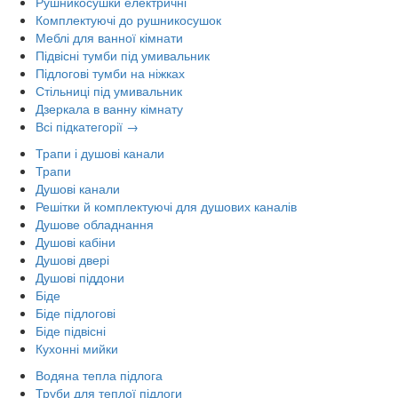
Рушникосушки електричні
Комплектуючі до рушникосушок
Меблі для ванної кімнати
Підвісні тумби під умивальник
Підлогові тумби на ніжках
Стільниці під умивальник
Дзеркала в ванну кімнату
Всі підкатегорії →
Трапи і душові канали
Трапи
Душові канали
Решітки й комплектуючі для душових каналів
Душове обладнання
Душові кабіни
Душові двері
Душові піддони
Біде
Біде підлогові
Біде підвісні
Кухонні мийки
Водяна тепла підлога
Труби для теплої підлоги