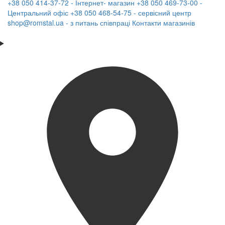
+38 050 414-37-72 - Інтернет- магазин
+38 050 469-73-00 -
Центральний офіс
+38 050 468-54-75 - сервісний центр
shop@romstal.ua - з питань співпраці
Контакти магазинів