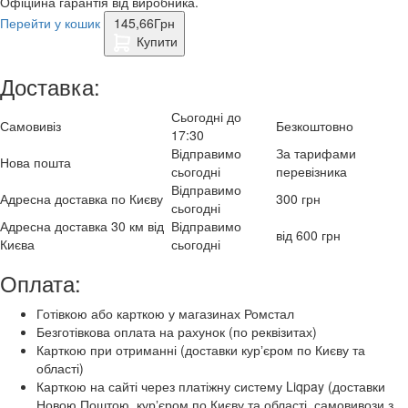
Офіційна гарантія від виробника.
Перейти у кошик
145,66
Грн
Купити
Доставка:
Сьогодні до
Самовивіз
Безкоштовно
17:30
Відправимо
За тарифами
Нова пошта
сьогодні
перевізника
Відправимо
Адресна доставка по Києву
300 грн
сьогодні
Адресна доставка 30 км від
Відправимо
від 600 грн
Києва
сьогодні
Оплата:
Готівкою або карткою у магазинах Ромстал
Безготівкова оплата на рахунок (по реквізитах)
Карткою при отриманні (доставки курʼєром по Києву та
області)
Карткою на сайті через платіжну систему Liqpay (доставки
Новою Поштою, курʼєром по Києву та області, самовивози з