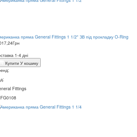
ериканка пряма General Fittings 1 1/2" ЗВ під прокладку O-Ring
017,24
Грн
ставка 1-4 дні
Купити
У кошику
енд:
д:
neral Fittings
0FG0108