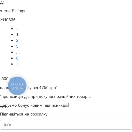
д:
neral Fittings
0FG0336
«
1
2
3
...
8
»
-500
грн
КНОПКА
на вашу покупку від 4750 грн*
ЗВ'ЯЗКУ
*пропозиція діє при покупці неакційних товарів
Даруємо бонус новим підписникам!
Підпишіться на розсилку