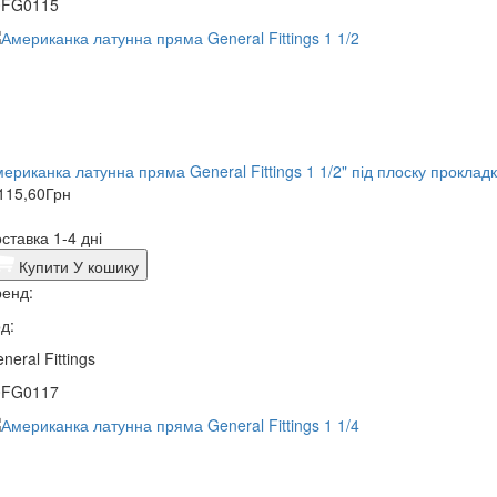
0FG0115
ериканка латунна пряма General Fittings 1 1/2" під плоску проклад
115,60
Грн
ставка 1-4 дні
Купити
У кошику
енд:
д:
neral Fittings
0FG0117