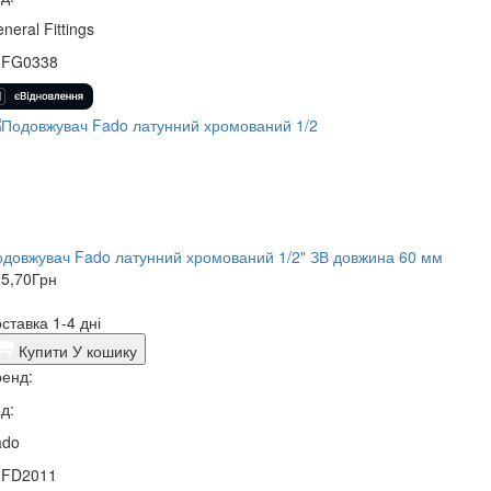
neral Fittings
0FG0338
довжувач Fado латунний хромований 1/2" ЗВ довжина 60 мм
5,70
Грн
ставка 1-4 дні
Купити
У кошику
енд:
д:
ado
0FD2011