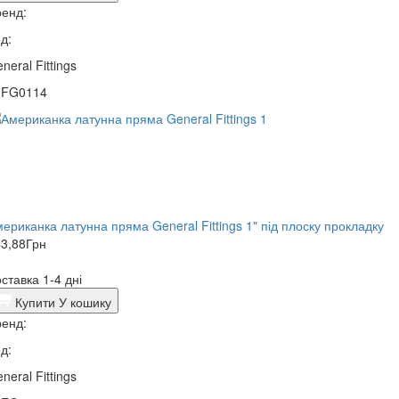
енд:
д:
neral Fittings
0FG0114
ериканка латунна пряма General Fittings 1" під плоску прокладку
3,88
Грн
ставка 1-4 дні
Купити
У кошику
енд:
д:
neral Fittings