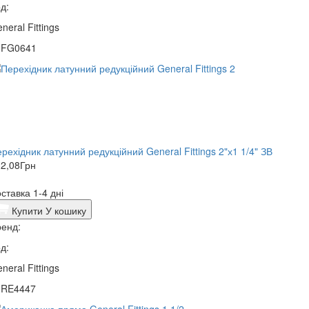
д:
neral Fittings
0FG0641
рехідник латунний редукційний General Fittings 2"х1 1/4" ЗВ
2,08
Грн
ставка 1-4 дні
Купити
У кошику
енд:
д:
neral Fittings
0RE4447