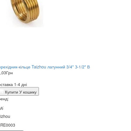
рехідник-кільце Taizhou латунний 3/4" З-1/2" В
,03
Грн
ставка 1-4 дні
Купити
У кошику
енд:
д:
izhou
0RE0003