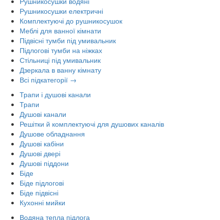
Рушникосушки водяні
Рушникосушки електричні
Комплектуючі до рушникосушок
Меблі для ванної кімнати
Підвісні тумби під умивальник
Підлогові тумби на ніжках
Стільниці під умивальник
Дзеркала в ванну кімнату
Всі підкатегорії →
Трапи і душові канали
Трапи
Душові канали
Решітки й комплектуючі для душових каналів
Душове обладнання
Душові кабіни
Душові двері
Душові піддони
Біде
Біде підлогові
Біде підвісні
Кухонні мийки
Водяна тепла підлога