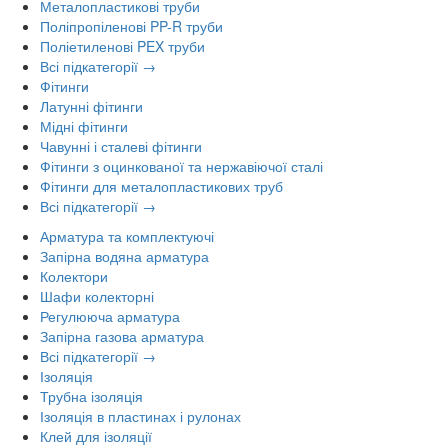
Металопластикові труби
Поліпропіленові PP-R труби
Поліетиленові PEX труби
Всі підкатегорії →
Фітинги
Латунні фітинги
Мідні фітинги
Чавунні і сталеві фітинги
Фітинги з оцинкованої та нержавіючої сталі
Фітинги для металопластикових труб
Всі підкатегорії →
Арматура та комплектуючі
Запірна водяна арматура
Колектори
Шафи колекторні
Регулююча арматура
Запірна газова арматура
Всі підкатегорії →
Ізоляція
Трубна ізоляція
Ізоляція в пластинах і рулонах
Клей для ізоляції