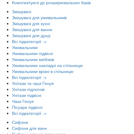
Комплектуючі до розширювальних баків
Змішувачі
Змішувачі для умивальників
Змішувачі для кухні
Змішувачі для ванни
Змішувачі для душу
Всі підкатегорії →
Умивальники
Умивальники підвісні
Умивальники меблеві
Умивальники накладні на стільницю
Умивальники врізні в стільницю
Всі підкатегорії →
Унітази та чаші Генуя
Унітази підлогові
Унітази підвісні
Чаші Генуя
Пісуари підвісні
Всі підкатегорії →
Сифони
Сифони для ванн
Сифони для умивальников