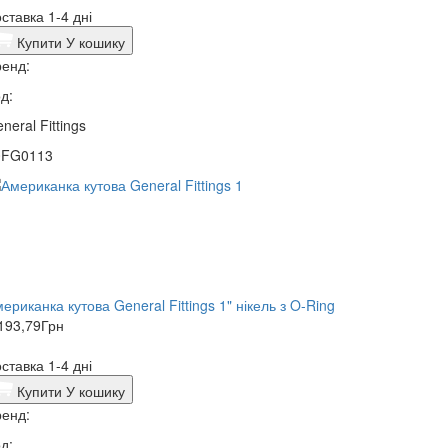
ставка 1-4 дні
Купити
У кошику
енд:
д:
neral Fittings
0FG0113
ериканка кутова General Fittings 1" нікель з O-Ring
193,79
Грн
ставка 1-4 дні
Купити
У кошику
енд:
д: