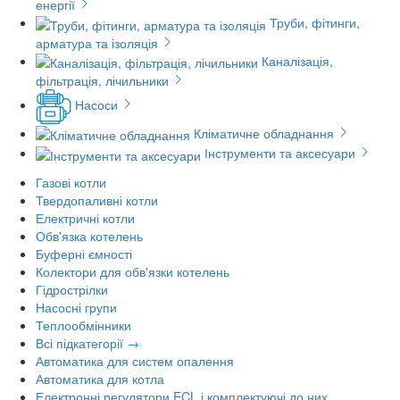
енергії
Труби, фітинги,
арматура та ізоляція
Каналізація,
фільтрація, лічильники
Насоси
Кліматичне обладнання
Інструменти та аксесуари
Газові котли
Твердопаливні котли
Електричні котли
Обв'язка котелень
Буферні ємності
Колектори для обв'язки котелень
Гідрострілки
Насосні групи
Теплообмінники
Всі підкатегорії →
Автоматика для систем опалення
Автоматика для котла
Електронні регулятори ECL і комплектуючі до них