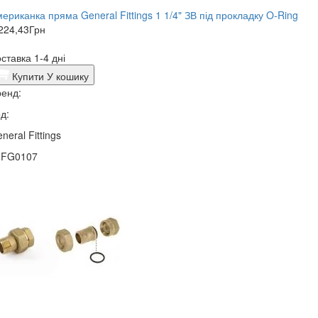
Американка пряма General Fittings 1 1/4" ЗВ під прокладку O-Ring
224,43
Грн
ставка 1-4 дні
Купити
У кошику
енд:
д:
neral Fittings
0FG0107