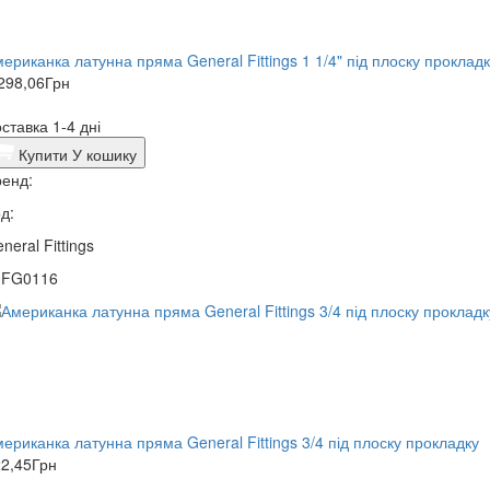
ериканка латунна пряма General Fittings 1 1/4" під плоску проклад
298,06
Грн
ставка 1-4 дні
Купити
У кошику
енд:
д:
neral Fittings
0FG0116
ериканка латунна пряма General Fittings 3/4 під плоску прокладку
2,45
Грн