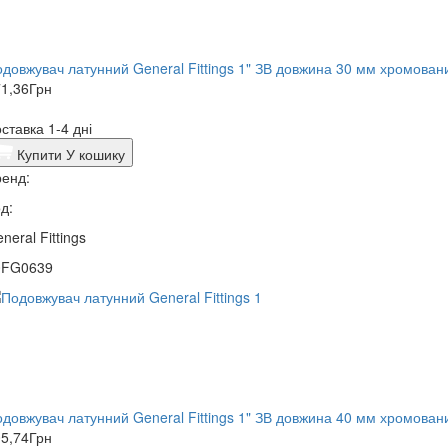
довжувач латунний General Fittings 1" ЗВ довжина 30 мм хромован
1,36
Грн
ставка 1-4 дні
Купити
У кошику
енд:
д:
neral Fittings
0FG0639
довжувач латунний General Fittings 1" ЗВ довжина 40 мм хромован
5,74
Грн