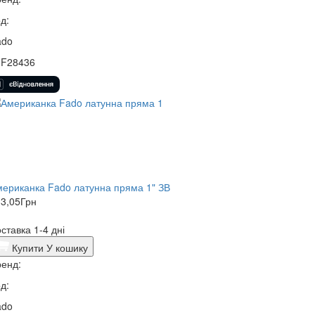
д:
ado
0F28436
ериканка Fado латунна пряма 1" ЗВ
3,05
Грн
ставка 1-4 дні
Купити
У кошику
енд:
д:
ado