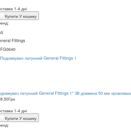
ставка 1-4 дні
Купити
У кошику
енд:
д:
neral Fittings
0FG0640
довжувач латунний General Fittings 1" ЗВ довжина 50 мм хромован
8,50
Грн
ставка 1-4 дні
Купити
У кошику
енд: