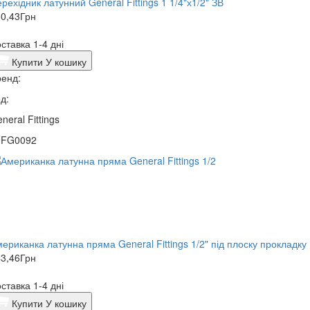
рехідник латунний General Fittings 1 1/4"х1/2" ЗВ
0,43
Грн
ставка 1-4 дні
Купити
У кошику
енд:
д:
neral Fittings
0FG0092
ериканка латунна пряма General Fittings 1/2" під плоску прокладку
3,46
Грн
ставка 1-4 дні
Купити
У кошику