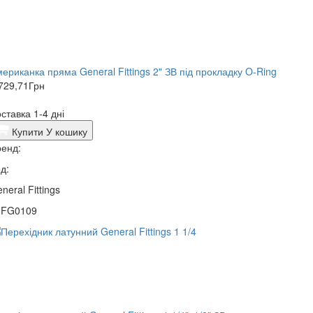
Американка пряма General Fittings 2" ЗВ під прокладку O-Ring
729,71
Грн
ставка 1-4 дні
Купити
У кошику
енд:
д:
neral Fittings
0FG0109