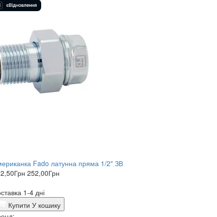
ериканка Fado латунна пряма 1/2" ЗВ
2,50
Грн
252,00
Грн
ставка 1-4 дні
Купити
У кошику
енд: