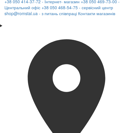
+38 050 414-37-72 - Інтернет- магазин
+38 050 469-73-00 -
Центральний офіс
+38 050 468-54-75 - сервісний центр
shop@romstal.ua - з питань співпраці
Контакти магазинів