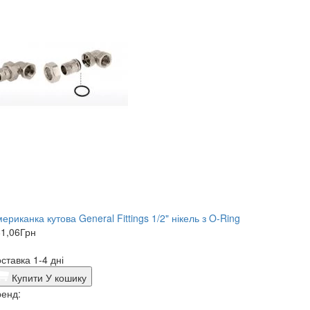
ериканка кутова General Fittings 1/2" нікель з O-Ring
1,06
Грн
ставка 1-4 дні
Купити
У кошику
енд: