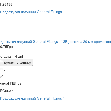
0F28438
довжувач латунний General Fittings 1" ЗВ довжина 20 мм хромован
0,75
Грн
ставка 1-4 дні
Купити
У кошику
енд:
д:
neral Fittings
0FG0637