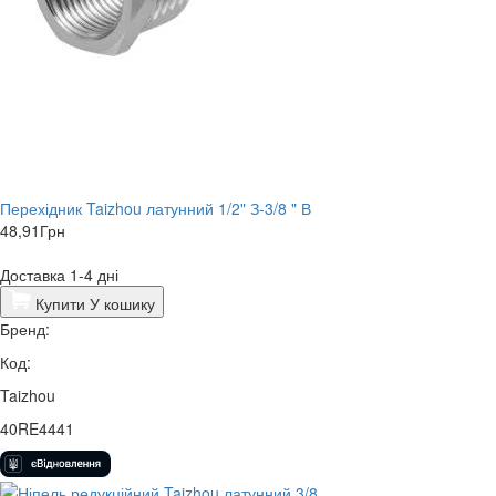
Перехідник Taizhou латунний 1/2" З-3/8 " В
48,91
Грн
Доставка 1-4 дні
Купити
У кошику
Бренд:
Код:
Taizhou
40RE4441