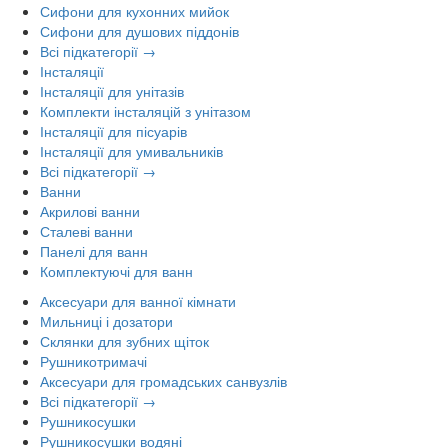
Сифони для кухонних мийок
Сифони для душових піддонів
Всі підкатегорії →
Інсталяції
Інсталяції для унітазів
Комплекти інсталяцій з унітазом
Інсталяції для пісуарів
Інсталяції для умивальників
Всі підкатегорії →
Ванни
Акрилові ванни
Сталеві ванни
Панелі для ванн
Комплектуючі для ванн
Аксесуари для ванної кімнати
Мильниці і дозатори
Склянки для зубних щіток
Рушникотримачі
Аксесуари для громадських санвузлів
Всі підкатегорії →
Рушникосушки
Рушникосушки водяні