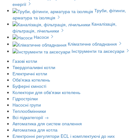
енергії
Труби, фітинги,
арматура та ізоляція
Каналізація,
фільтрація, лічильники
Насоси
Кліматичне обладнання
Інструменти та аксесуари
Газові котли
Твердопаливні котли
Електричні котли
Обв'язка котелень
Буферні ємності
Колектори для обв'язки котелень
Гідрострілки
Насосні групи
Теплообмінники
Всі підкатегорії →
Автоматика для систем опалення
Автоматика для котла
Електронні регулятори ECL і комплектуючі до них