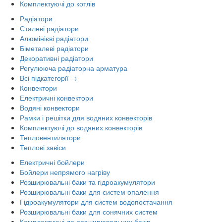
Комплектуючі до котлів
Радіатори
Сталеві радіатори
Алюмінієві радіатори
Біметалеві радіатори
Декоративні радіатори
Регулююча радіаторна арматура
Всі підкатегорії →
Конвектори
Електричні конвектори
Водяні конвектори
Рамки і решітки для водяних конвекторів
Комплектуючі до водяних конвекторів
Тепловентилятори
Теплові завіси
Електричні бойлери
Бойлери непрямого нагріву
Розширювальні баки та гідроакумулятори
Розширювальні баки для систем опалення
Гідроакумулятори для систем водопостачання
Розширювальні баки для сонячних систем
Комплектуючі до розширювальних баків