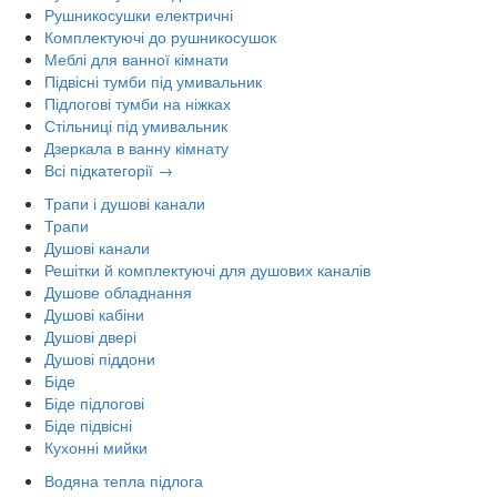
Рушникосушки електричні
Комплектуючі до рушникосушок
Меблі для ванної кімнати
Підвісні тумби під умивальник
Підлогові тумби на ніжках
Стільниці під умивальник
Дзеркала в ванну кімнату
Всі підкатегорії →
Трапи і душові канали
Трапи
Душові канали
Решітки й комплектуючі для душових каналів
Душове обладнання
Душові кабіни
Душові двері
Душові піддони
Біде
Біде підлогові
Біде підвісні
Кухонні мийки
Водяна тепла підлога