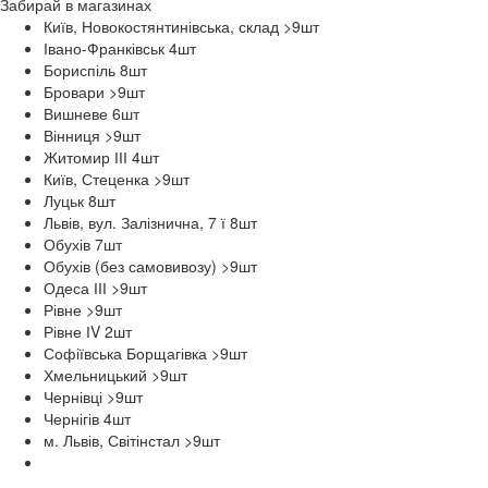
Забирай в
магазинах
Київ, Новокостянтинівська, склад >9
шт
Івано-Франківськ 4
шт
Бориспіль 8
шт
Бровари >9
шт
Вишневе 6
шт
Вінниця >9
шт
Житомир ІІІ 4
шт
Київ, Стеценка >9
шт
Луцьк 8
шт
Львів, вул. Залізнична, 7 ї 8
шт
Обухів 7
шт
Обухів (без самовивозу) >9
шт
Одеса ІІІ >9
шт
Рівне >9
шт
Рівне ІV 2
шт
Софіївська Борщагівка >9
шт
Хмельницький >9
шт
Чернівці >9
шт
Чернігів 4
шт
м. Львів, Світінстал >9
шт