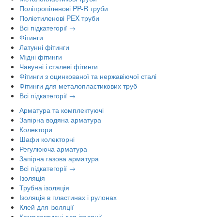
Поліпропіленові PP-R труби
Поліетиленові PEX труби
Всі підкатегорії →
Фітинги
Латунні фітинги
Мідні фітинги
Чавунні і сталеві фітинги
Фітинги з оцинкованої та нержавіючої сталі
Фітинги для металопластикових труб
Всі підкатегорії →
Арматура та комплектуючі
Запірна водяна арматура
Колектори
Шафи колекторні
Регулююча арматура
Запірна газова арматура
Всі підкатегорії →
Ізоляція
Трубна ізоляція
Ізоляція в пластинах і рулонах
Клей для ізоляції
Комплектуючі для ізоляції