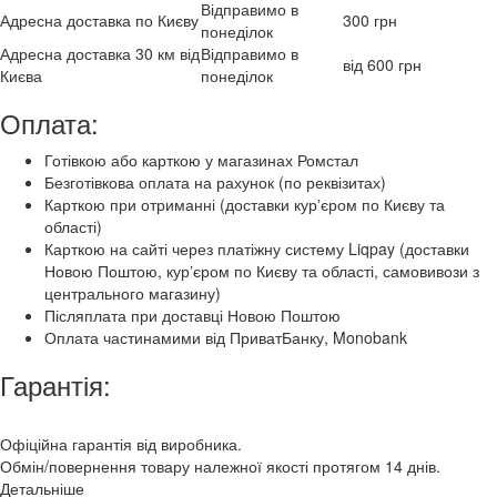
Відправимо в
Адресна доставка по Києву
300 грн
понеділок
Адресна доставка 30 км від
Відправимо в
від 600 грн
Києва
понеділок
Оплата:
Готівкою або карткою у магазинах Ромстал
Безготівкова оплата на рахунок (по реквізитах)
Карткою при отриманні (доставки курʼєром по Києву та
області)
Карткою на сайті через платіжну систему Liqpay (доставки
Новою Поштою, курʼєром по Києву та області, самовивози з
центрального магазину)
Післяплата при доставці Новою Поштою
Оплата частинамими від ПриватБанку, Monobank
Гарантія:
Офіційна гарантія від виробника.
Обмін/повернення товару належної якості протягом 14 днів.
Детальніше