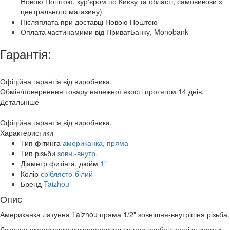
Новою Поштою, курʼєром по Києву та області, самовивози з
центрального магазину)
Післяплата при доставці Новою Поштою
Оплата частинамими від ПриватБанку, Monobank
Гарантія:
Офіційна гарантія від виробника.
Обмін/повернення товару належної якості протягом 14 днів.
Детальніше
Офіційна гарантія від виробника.
Характеристики
Тип фітинга
американка, пряма
Тип різьби
зовн.-внутр.
Діаметр фитінга, дюйм
1"
Колір
сріблясто-білий
Бренд
Taizhou
Опис
Американка латунна Taizhou пряма 1/2" зовнішня-внутрішня різьба.
Латунна американка використовується при необхідності створити