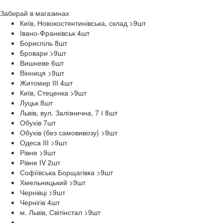
Забирай в
магазинах
Київ, Новокостянтинівська, склад >9
шт
Івано-Франківськ 4
шт
Бориспіль 8
шт
Бровари >9
шт
Вишневе 6
шт
Вінниця >9
шт
Житомир ІІІ 4
шт
Київ, Стеценка >9
шт
Луцьк 8
шт
Львів, вул. Залізнична, 7 ї 8
шт
Обухів 7
шт
Обухів (без самовивозу) >9
шт
Одеса ІІІ >9
шт
Рівне >9
шт
Рівне ІV 2
шт
Софіївська Борщагівка >9
шт
Хмельницький >9
шт
Чернівці >9
шт
Чернігів 4
шт
м. Львів, Світінстал >9
шт