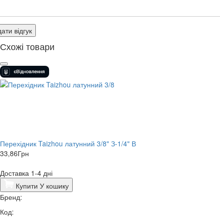
ати відгук
Схожі товари
Перехідник Taizhou латунний 3/8" З-1/4" В
33,86
Грн
Доставка 1-4 дні
Купити
У кошику
Бренд:
Код: