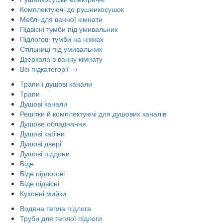
Комплектуючі до рушникосушок
Меблі для ванної кімнати
Підвісні тумби під умивальник
Підлогові тумби на ніжках
Стільниці під умивальник
Дзеркала в ванну кімнату
Всі підкатегорії →
Трапи і душові канали
Трапи
Душові канали
Решітки й комплектуючі для душових каналів
Душове обладнання
Душові кабіни
Душові двері
Душові піддони
Біде
Біде підлогові
Біде підвісні
Кухонні мийки
Водяна тепла підлога
Труби для теплої підлоги