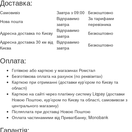
Доставка:
Самовивіз
Завтра з 09:00
Безкоштовно
Відправимо
За тарифами
Нова пошта
завтра
перевізника
Відправимо
Адресна доставка по Києву
Безкоштовно
завтра
Адресна доставка 30 км від
Відправимо
Безкоштовно
Києва
завтра
Оплата:
Готівкою або карткою у магазинах Ромстал
Безготівкова оплата на рахунок (по реквізитах)
Карткою при отриманні (доставки курʼєром по Києву та
області)
Карткою на сайті через платіжну систему Liqpay (доставки
Новою Поштою, курʼєром по Києву та області, самовивози з
центрального магазину)
Післяплата при доставці Новою Поштою
Оплата частинамими від ПриватБанку, Monobank
Гарантія: