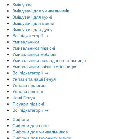
Змішувачі
Змішувачі для умивальників
Змішувачі для кухні
Змішувачі для ванни
Змішувачі для душу
Всі підкатегорії →
Умивальники
Умивальники підвісні
Умивальники меблеві
Умивальники накладні на стільницю
Умивальники врізні в стільницю
Всі підкатегорії →
Унітази та чаші Генуя
Унітази підлогові
Унітази підвісні
Чаші Генуя
Пісуари підвісні
Всі підкатегорії →
Сифони
Сифони для ванн
Сифони для умивальников
Сифони для кухонних мийок