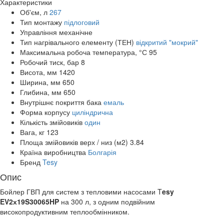
Характеристики
Об'єм, л
267
Тип монтажу
підлоговий
Управління
механічне
Тип нагрівального елементу (ТЕН)
відкритий "мокрий"
Максимальна робоча температура, °С
95
Робочий тиск, бар
8
Висота, мм
1420
Ширина, мм
650
Глибина, мм
650
Внутрішнє покриття бака
емаль
Форма корпусу
циліндрична
Кількість змійовиків
один
Вага, кг
123
Площа змійовиків верх / низ (м2)
3.84
Країна виробництва
Болгарія
Бренд
Tesy
Опис
Бойлер ГВП для систем з тепловими насосами T
esy
EV2х19S30065HP
на 300 л, з одним подвійним
високопродуктивним теплообмінником.