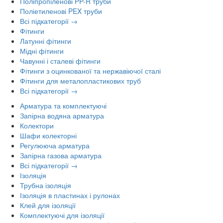
Поліпропіленові PP-R труби
Поліетиленові PEX труби
Всі підкатегорії →
Фітинги
Латунні фітинги
Мідні фітинги
Чавунні і сталеві фітинги
Фітинги з оцинкованої та нержавіючої сталі
Фітинги для металопластикових труб
Всі підкатегорії →
Арматура та комплектуючі
Запірна водяна арматура
Колектори
Шафи колекторні
Регулююча арматура
Запірна газова арматура
Всі підкатегорії →
Ізоляція
Трубна ізоляція
Ізоляція в пластинах і рулонах
Клей для ізоляції
Комплектуючі для ізоляції