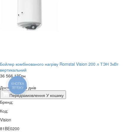
Бойлер комбінованого нагріву Romstal Vision 200 л ТЭН 3кВт
вертикальний
36 566,13
Грн
КНОПКА
Доставка 7-30 днів
ЗВ'ЯЗКУ
Передзамовлення
У кошику
Бренд:
Код:
Vision
81BE0200