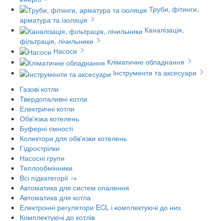
Труби, фітинги,
арматура та ізоляція
Каналізація,
фільтрація, лічильники
Насоси
Кліматичне обладнання
Інструменти та аксесуари
Газові котли
Твердопаливні котли
Електричні котли
Обв'язка котелень
Буферні ємності
Колектори для обв'язки котелень
Гідрострілки
Насосні групи
Теплообмінники
Всі підкатегорії →
Автоматика для систем опалення
Автоматика для котла
Електронні регулятори ECL і комплектуючі до них
Комплектуючі до котлів