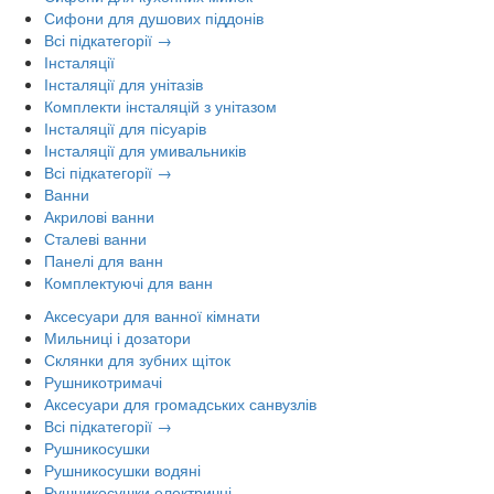
Сифони для душових піддонів
Всі підкатегорії →
Інсталяції
Інсталяції для унітазів
Комплекти інсталяцій з унітазом
Інсталяції для пісуарів
Інсталяції для умивальників
Всі підкатегорії →
Ванни
Акрилові ванни
Сталеві ванни
Панелі для ванн
Комплектуючі для ванн
Аксесуари для ванної кімнати
Мильниці і дозатори
Склянки для зубних щіток
Рушникотримачі
Аксесуари для громадських санвузлів
Всі підкатегорії →
Рушникосушки
Рушникосушки водяні
Рушникосушки електричні