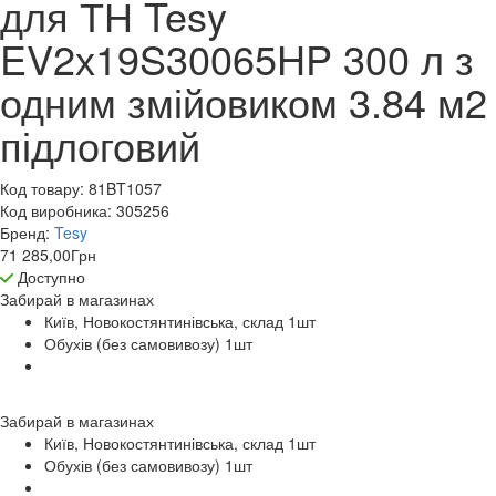
для ТН Tesy
EV2х19S30065HP 300 л з
одним змійовиком 3.84 м2
підлоговий
Код товару:
81BT1057
Код виробника:
305256
Бренд:
Tesy
71 285,00
Грн
Доступно
Забирай в
магазинах
Київ, Новокостянтинівська, склад 1
шт
Обухів (без самовивозу) 1
шт
Забирай в
магазинах
Київ, Новокостянтинівська, склад 1
шт
Обухів (без самовивозу) 1
шт