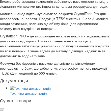
Високо роботизована технологія забезпечує високоякісне та міцне
з'єднання між краями циліндра та куполами резервуара для води.
Магнієвий анод підтримує емалеве покриття CrystalTech Pro для
безпроблемної роботи. Продукція TESY містить 1, 2 або 3 магнієві
аноди захисники, залежно від об'єму бака, для ефективного
захисту всієї внутрішньої поверхні.
Crystaltech PRO – це високоміцне емалеве покриття водонагрівача
для захисту від корозії. Високий рівень точності процесу
емалювання забезпечує рівномірний розподіл емалевого покриття
по всій поверхні. Рівень адгезії до металу підвищує надійність та
довговічність водонагрівача.
Формула без фреонів з високою щільністю та рівномірним
розподілом по баку, що забезпечує енергоефективність продукції
TESY. (Для моделей до 500 літрів).
Документація
Технічна документація
Супутні товари