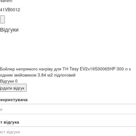
Varem
41VB0012
Відгуки
Бойлер непрямого нагріву для ТН Tesy EV2х19S30065HP 300 л з
одним змійовиком 3.84 м2 підлоговий
Відгуки
0
одати відгук
я користувача
т відгука