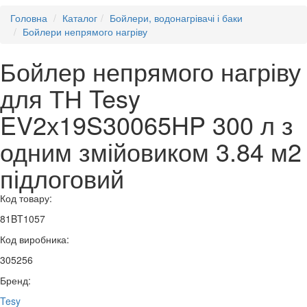
Головна
Каталог
Бойлери, водонагрівачі і баки
Бойлери непрямого нагріву
Бойлер непрямого нагріву
для ТН Tesy
EV2х19S30065HP 300 л з
одним змійовиком 3.84 м2
підлоговий
Код товару:
81BT1057
Код виробника:
305256
Бренд:
Tesy