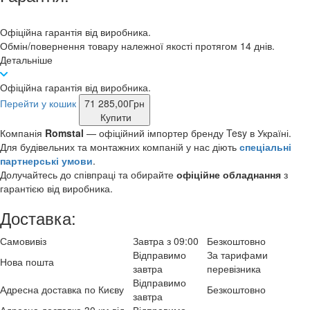
Офіційна гарантія від виробника.
Обмін/повернення товару належної якості протягом 14 днів.
Детальніше
Офіційна гарантія від виробника.
Перейти у кошик
71 285,00
Грн
Купити
Компанія
Romstal
— офіційний імпортер бренду Tesy в Україні.
Для будівельних та монтажних компаній у нас діють
спеціальні
партнерські умови
.
Долучайтесь до співпраці та обирайте
офіційне обладнання
з
гарантією від виробника.
Доставка:
Самовивіз
Завтра з 09:00
Безкоштовно
Відправимо
За тарифами
Нова пошта
завтра
перевізника
Відправимо
Адресна доставка по Києву
Безкоштовно
завтра
Адресна доставка 30 км від
Відправимо