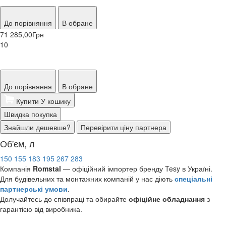
До порівняння
В обране
71 285,00
Грн
10
До порівняння
В обране
Купити
У кошику
Швидка покупка
Знайшли дешевше?
Перевірити ціну партнера
Об'єм, л
150
155
183
195
267
283
Компанія
Romstal
— офіційний імпортер бренду Tesy в Україні.
Для будівельних та монтажних компаній у нас діють
спеціальні
партнерські умови
.
Долучайтесь до співпраці та обирайте
офіційне обладнання
з
гарантією від виробника.