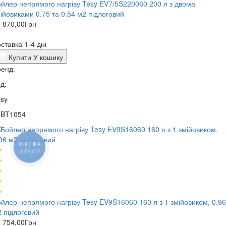
йлер непрямого нагріву Tesy EV7/5S220060 200 л з двома
ійовиками 0.75 та 0.54 м2 підлоговий
 870,00
Грн
ставка 1-4 дні
Купити
У кошику
енд:
д:
sy
1BT1054
КНОПКА
ЗВ'ЯЗКУ
йлер непрямого нагріву Tesy EV9S16060 160 л з 1 змійовиком, 0.96
 підлоговий
 754,00
Грн