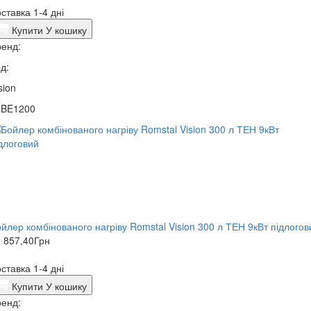
ставка 1-4 дні
Купити
У кошику
енд:
д:
sion
1BE1200
йлер комбінованого нагріву Romstal Vision 300 л ТЕН 9кВт підлогов
 857,40
Грн
ставка 1-4 дні
Купити
У кошику
енд: