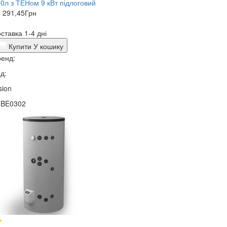
0л з ТЕНом 9 кВт підлоговий
 291,45
Грн
ставка 1-4 дні
Купити
У кошику
енд:
д:
sion
1BE0302