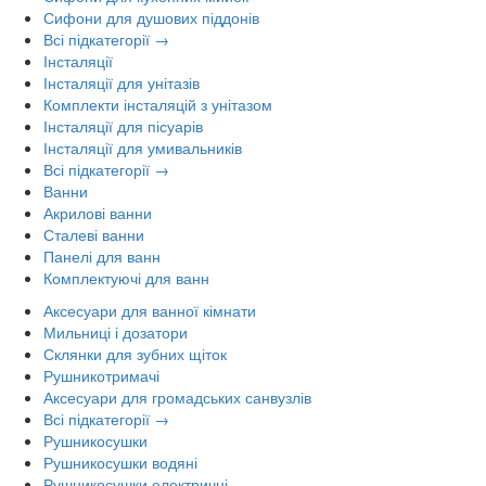
Сифони для душових піддонів
Всі підкатегорії →
Інсталяції
Інсталяції для унітазів
Комплекти інсталяцій з унітазом
Інсталяції для пісуарів
Інсталяції для умивальників
Всі підкатегорії →
Ванни
Акрилові ванни
Сталеві ванни
Панелі для ванн
Комплектуючі для ванн
Аксесуари для ванної кімнати
Мильниці і дозатори
Склянки для зубних щіток
Рушникотримачі
Аксесуари для громадських санвузлів
Всі підкатегорії →
Рушникосушки
Рушникосушки водяні
Рушникосушки електричні