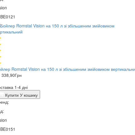
sion
1BE0121
йлер Romstal Vision на 150 л зі збільшеним змійовиком вертикальн
 338,90
Грн
ставка 1-4 дні
Купити
У кошику
енд:
д:
sion
1BE0151