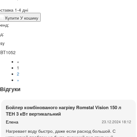
ставка 1-4 дні
Купити
У кошику
енд:
д:
sy
1BT1052
«
1
2
»
Відгуки
Бойлер комбінованого нагріву Romstal Vision 150 л
ТЕН 3 кВт вертикальний
Елена
23.12.2024 18:12
Нагревает воду быстро, даже если расход большой. С
установкой проблем не было, внешний вид стильный,