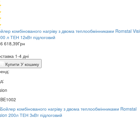
йлер комбінованого нагріву з двома теплообмінниками Romstal Vis
00 л ТЕН 12кВт підлоговий
6 618,39
Грн
ставка 1-4 дні
Купити
У кошику
енд:
д:
sion
1BE1002