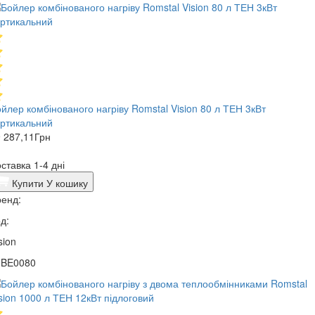
йлер комбінованого нагріву Romstal Vision 80 л ТЕН 3кВт
ртикальний
 287,11
Грн
ставка 1-4 дні
Купити
У кошику
енд:
д:
sion
1BE0080