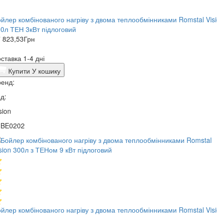
йлер комбінованого нагріву з двома теплообмінниками Romstal Vis
0л ТЕН 3кВт підлоговий
 823,53
Грн
ставка 1-4 дні
Купити
У кошику
енд:
д:
sion
1BE0202
йлер комбінованого нагріву з двома теплообмінниками Romstal Vis