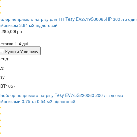
йлер непрямого нагріву для ТН Tesy EV2х19S30065HP 300 л з одн
ійовиком 3.84 м2 підлоговий
 285,00
Грн
ставка 1-4 дні
Купити
У кошику
енд:
д:
sy
1BT1057