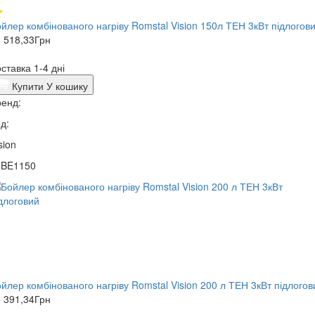
йлер комбінованого нагріву Romstal Vision 150л ТЕН 3кВт підлогов
 518,33
Грн
ставка 1-4 дні
Купити
У кошику
енд:
д:
sion
1BE1150
йлер комбінованого нагріву Romstal Vision 200 л ТЕН 3кВт підлогов
 391,34
Грн