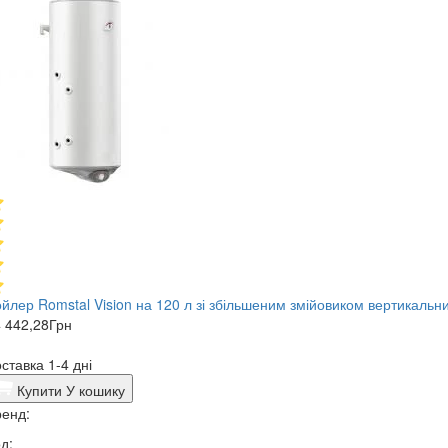
йлер Romstal Vision на 120 л зі збільшеним змійовиком вертикальн
 442,28
Грн
ставка 1-4 дні
Купити
У кошику
енд:
д: