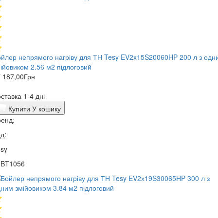
йлер непрямого нагріву для ТН Tesy EV2x15S20060HP 200 л з одн
ійовиком 2.56 м2 підлоговий
 187,00
Грн
ставка 1-4 дні
Купити
У кошику
енд:
д:
sy
1BT1056