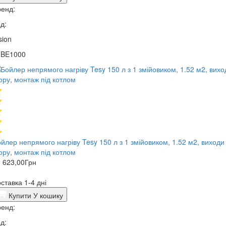
енд:
д:
sion
1BE1000
йлер непрямого нагріву Tesy 150 л з 1 змійовиком, 1.52 м2, виходи
ору, монтаж під котлом
 623,00
Грн
ставка 1-4 дні
Купити
У кошику
енд:
д: