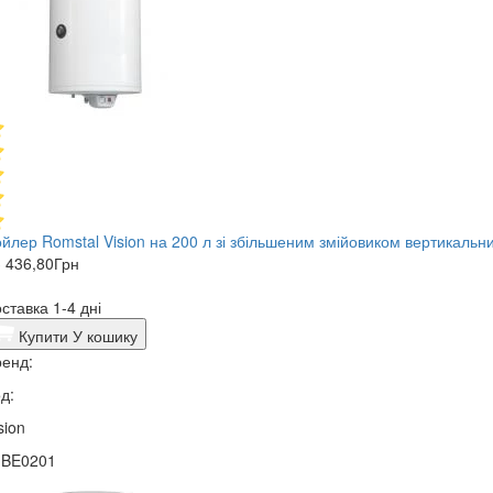
йлер Romstal Vision на 200 л зі збільшеним змійовиком вертикальн
 436,80
Грн
ставка 1-4 дні
Купити
У кошику
енд:
д:
sion
1BE0201