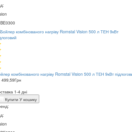
д:
sion
1BE0300
йлер комбінованого нагріву Romstal Vision 500 л ТЕН 9кВт підлогов
 499,59
Грн
ставка 1-4 дні
Купити
У кошику
енд:
д:
sion