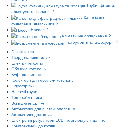
Труби, фітинги,
арматура та ізоляція
Каналізація,
фільтрація, лічильники
Насоси
Кліматичне обладнання
Інструменти та аксесуари
Газові котли
Твердопаливні котли
Електричні котли
Обв'язка котелень
Буферні ємності
Колектори для обв'язки котелень
Гідрострілки
Насосні групи
Теплообмінники
Всі підкатегорії →
Автоматика для систем опалення
Автоматика для котла
Електронні регулятори ECL і комплектуючі до них
Комплектуючі до котлів