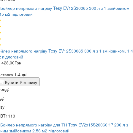
йлер непрямого нагріву Tesy EV12S30065 300 л з 1 змійовиком, 1.
 підлоговий
 428,00
Грн
ставка 1-4 дні
Купити
У кошику
енд:
д:
sy
1BT1110