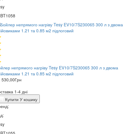
sy
1BT1058
йлер непрямого нагріву Tesy EV10/7S230065 300 л з двома
ійовиками 1.21 та 0.85 м2 підлоговий
 530,00
Грн
ставка 1-4 дні
Купити
У кошику
енд:
д:
sy
1BT1055