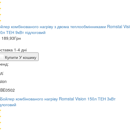
йлер комбінованого нагріву з двома теплообмінниками Romstal Vis
0л ТЕН 9кВт підлоговий
 189,93
Грн
ставка 1-4 дні
Купити
У кошику
енд:
д:
sion
1BE0502