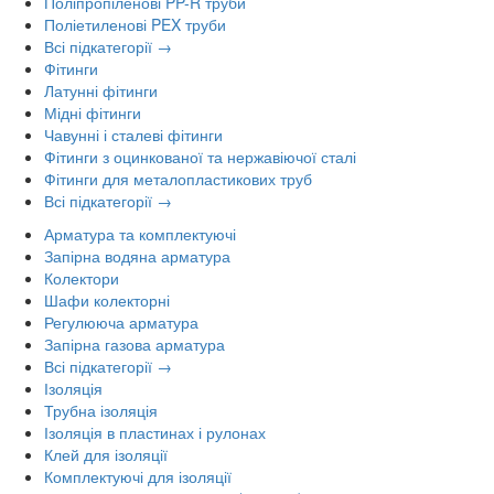
Поліпропіленові PP-R труби
Поліетиленові PEX труби
Всі підкатегорії →
Фітинги
Латунні фітинги
Мідні фітинги
Чавунні і сталеві фітинги
Фітинги з оцинкованої та нержавіючої сталі
Фітинги для металопластикових труб
Всі підкатегорії →
Арматура та комплектуючі
Запірна водяна арматура
Колектори
Шафи колекторні
Регулююча арматура
Запірна газова арматура
Всі підкатегорії →
Ізоляція
Трубна ізоляція
Ізоляція в пластинах і рулонах
Клей для ізоляції
Комплектуючі для ізоляції