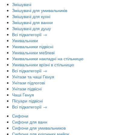
Змішувачі
Змішувачі для умивальників
Змішувачі для кухні
Змішувачі для ванни
Змішувачі для душу
Всі підкатегорії →
Умивальники
Умивальники підвісні
Умивальники меблеві
Умивальники накладні на стільницю
Умивальники врізні в стільницю
Всі підкатегорії →
Унітази та чаші Генуя
Унітази підлогові
Унітази підвісні
Чаші Генуя
Пісуари підвісні
Всі підкатегорії →
Сифони
Сифони для ванн
Сифони для умивальников
Сифони для кухонних мийок