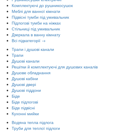
Комплектуючі до рушникосушок
Меблі для ванної кімнати
Підвісні тумби під умивальник
Підлогові тумби на ніжках
Стільниці під умивальник
Дзеркала в ванну кімнату
Всі підкатегорії →
Трапи і душові канали
Трапи
Душові канали
Решітки й комплектуючі для душових каналів
Душове обладнання
Душові кабіни
Душові двері
Душові піддони
Біде
Біде підлогові
Біде підвісні
Кухонні мийки
Водяна тепла підлога
Труби для теплої підлоги