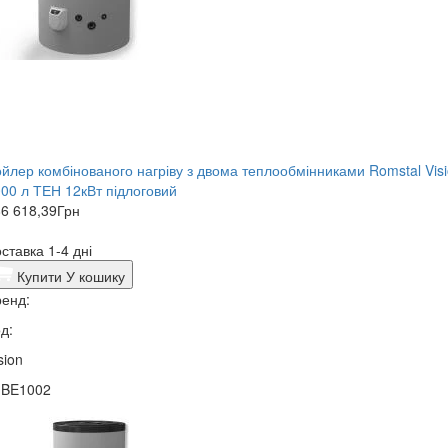
йлер комбінованого нагріву з двома теплообмінниками Romstal Vis
00 л ТЕН 12кВт підлоговий
6 618,39
Грн
ставка 1-4 дні
Купити
У кошику
енд:
д:
sion
1BE1002