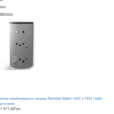
sion
1BE0500
йлер комбінованого нагріву Romstal Vision 1000 л ТЕН 12кВт
длоговий
1 471,26
Грн