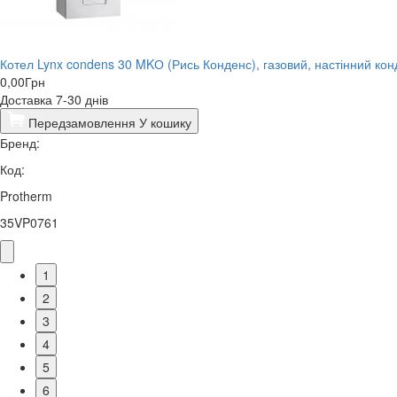
Котел Lynx condens 30 MKО (Рись Конденс), газовий, настінний ко
0,00
Грн
Доставка 7-30 днів
Передзамовлення
У кошику
Бренд:
Код:
Protherm
35VP0761
1
2
3
4
5
6