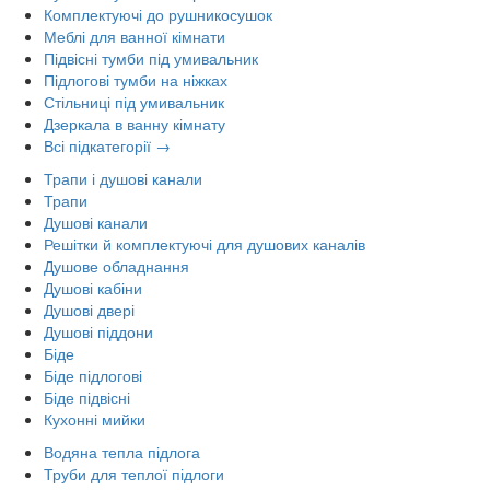
Комплектуючі до рушникосушок
Меблі для ванної кімнати
Підвісні тумби під умивальник
Підлогові тумби на ніжках
Стільниці під умивальник
Дзеркала в ванну кімнату
Всі підкатегорії →
Трапи і душові канали
Трапи
Душові канали
Решітки й комплектуючі для душових каналів
Душове обладнання
Душові кабіни
Душові двері
Душові піддони
Біде
Біде підлогові
Біде підвісні
Кухонні мийки
Водяна тепла підлога
Труби для теплої підлоги