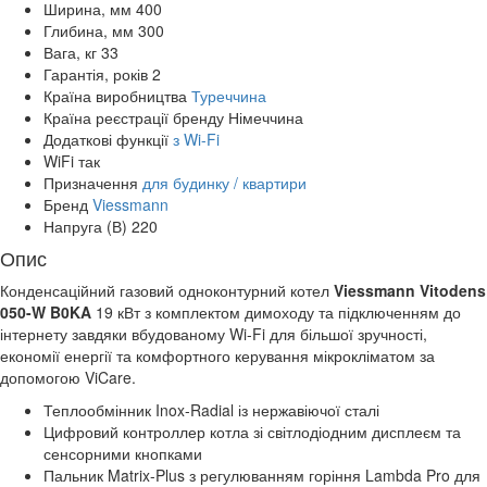
Ширина, мм
400
Глибина, мм
300
Вага, кг
33
Гарантія, років
2
Країна виробництва
Туреччина
Країна реєстрації бренду
Німеччина
Додаткові функції
з Wi-Fi
WiFi
так
Призначення
для будинку / квартири
Бренд
Viessmann
Напруга (В)
220
Опис
Конденсаційний газовий одноконтурний котел
Viessmann Vitodens
050-W B0KA
19 кВт з комплектом димоходу та підключенням до
інтернету завдяки вбудованому Wi-Fi для більшої зручності,
економії енергії та комфортного керування мікрокліматом за
допомогою ViCare.
Теплообмінник Inox-Radial із нержавіючої сталі
Цифровий контроллер котла зі світлодіодним дисплеєм та
сенсорними кнопками
Пальник Matrix-Plus з регулюванням горіння Lambda Pro для