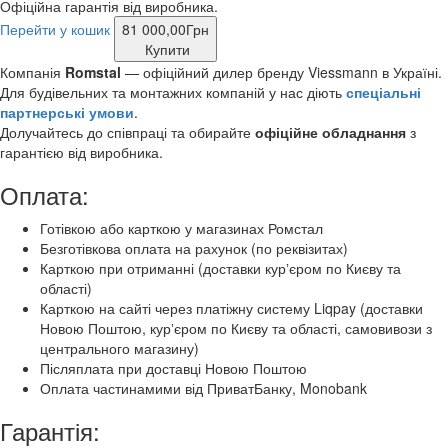
Офіційна гарантія від виробника.
Перейти у кошик
81 000,00
Грн
Купити
Компанія
Romstal
— офіційний дилер бренду Viessmann в Україні.
Для будівельних та монтажних компаній у нас діють
спеціальні
партнерські умови
.
Долучайтесь до співпраці та обирайте
офіційне обладнання
з
гарантією від виробника.
Оплата:
Готівкою або карткою у магазинах Ромстал
Безготівкова оплата на рахунок (по реквізитах)
Карткою при отриманні (доставки курʼєром по Києву та
області)
Карткою на сайті через платіжну систему Liqpay (доставки
Новою Поштою, курʼєром по Києву та області, самовивози з
центрального магазину)
Післяплата при доставці Новою Поштою
Оплата частинамими від ПриватБанку, Monobank
Гарантія: