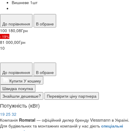
Вишневе 1
шт
До порівняння
В обране
100 180,08
Грн
- 19%
81 000,00
Грн
10
До порівняння
В обране
Купити
У кошику
Швидка покупка
Знайшли дешевше?
Перевірити ціну партнера
Потужність (кВт)
19
25
32
Компанія
Romstal
— офіційний дилер бренду Viessmann в Україні.
Для будівельних та монтажних компаній у нас діють
спеціальні