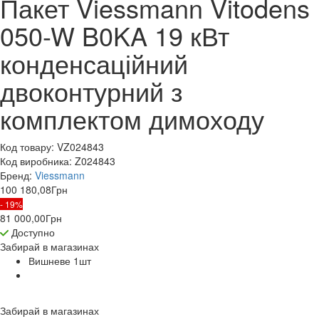
Пакет Viessmann Vitodens
050-W B0KA 19 кВт
конденсаційний
двоконтурний з
комплектом димоходу
Код товару:
VZ024843
Код виробника:
Z024843
Бренд:
Viessmann
100 180,08
Грн
- 19%
81 000,00
Грн
Доступно
Забирай в
магазинах
Вишневе 1
шт
Забирай в
магазинах