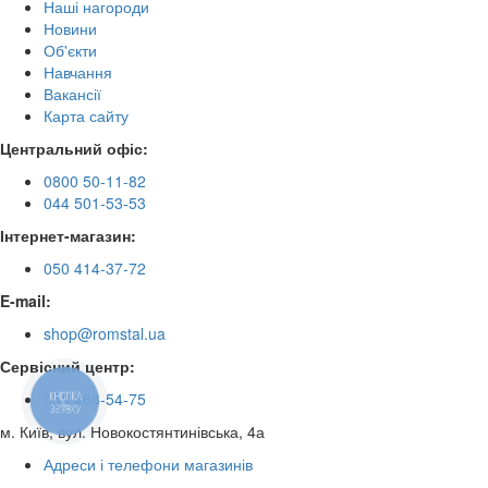
Наші нагороди
Новини
Об'єкти
Навчання
Вакансії
Карта сайту
Центральний офіс:
0800 50-11-82
044 501-53-53
Інтернет-магазин:
050 414-37-72
E-mail:
shop@romstal.ua
Сервісний центр:
КНОПКА
050 468-54-75
ЗВ'ЯЗКУ
м. Київ, вул. Новокостянтинівська, 4а
Адреси і телефони магазинів