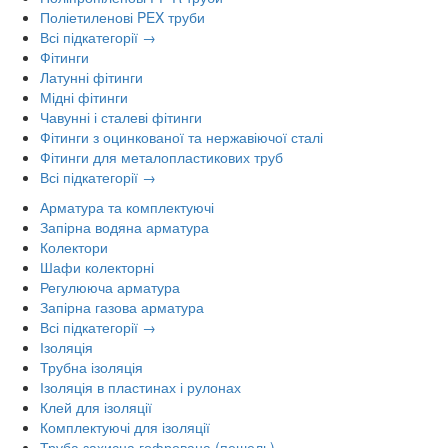
Поліетиленові PEX труби
Всі підкатегорії →
Фітинги
Латунні фітинги
Мідні фітинги
Чавунні і сталеві фітинги
Фітинги з оцинкованої та нержавіючої сталі
Фітинги для металопластикових труб
Всі підкатегорії →
Арматура та комплектуючі
Запірна водяна арматура
Колектори
Шафи колекторні
Регулююча арматура
Запірна газова арматура
Всі підкатегорії →
Ізоляція
Трубна ізоляція
Ізоляція в пластинах і рулонах
Клей для ізоляції
Комплектуючі для ізоляції
Труба захисна гофрована (пешель)