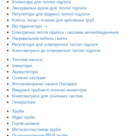
Колектори для теплої підлоги
Змішувальні вузли для теплої підлоги
Регулятори для водяної теплої підлоги
Кліпси, якорі і планки для кріплення труб
Всі підкатегорії →
Електрична тепла підлога і системи антиобледеніння
Нагрівальний кабель і мати
Регулятори для електричної теплої підлоги
Комплектуючі до електричної теплої підлоги
Теплові насоси
Інвертори
Акумулятори
Сонячні системи
Фотоелектричні панелі (батареї)
Вакуумні трубчасті сонячні колектори
Комплектуючі для сонячних систем
Генератори
Труби
Мідні труби
Гнучкі шланги
Металопластикові труби
Поліпропіленові PP-R труби