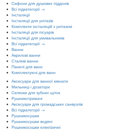
Сифони для душових піддонів
Всі підкатегорії →
Інсталяції
Інсталяції для унітазів
Комплекти інсталяцій з унітазом
Інсталяції для пісуарів
Інсталяції для умивальників
Всі підкатегорії →
Ванни
Акрилові ванни
Сталеві ванни
Панелі для ванн
Комплектуючі для ванн
Аксесуари для ванної кімнати
Мильниці і дозатори
Склянки для зубних щіток
Рушникотримачі
Аксесуари для громадських санвузлів
Всі підкатегорії →
Рушникосушки
Рушникосушки водяні
Рушникосушки електричні