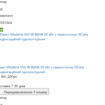
енд:
д:
iessmann
Z031524
EW
кет Vitodens 050-W B0HA 25 кВт з термостатом ViCare
нденсаційний одноконтурний
 851,20
Грн
ставка 7-30 днів
Передзамовлення
У кошику
енд:
д: