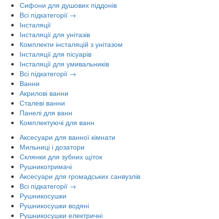
Сифони для душових піддонів
Всі підкатегорії →
Інсталяції
Інсталяції для унітазів
Комплекти інсталяцій з унітазом
Інсталяції для пісуарів
Інсталяції для умивальників
Всі підкатегорії →
Ванни
Акрилові ванни
Сталеві ванни
Панелі для ванн
Комплектуючі для ванн
Аксесуари для ванної кімнати
Мильниці і дозатори
Склянки для зубних щіток
Рушникотримачі
Аксесуари для громадських санвузлів
Всі підкатегорії →
Рушникосушки
Рушникосушки водяні
Рушникосушки електричні