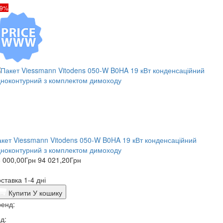
19%
кет Viessmann Vitodens 050-W B0HA 19 кВт конденсаційний
ноконтурний з комплектом димоходу
 000,00
Грн
94 021,20
Грн
ставка 1-4 дні
Купити
У кошику
енд:
д: