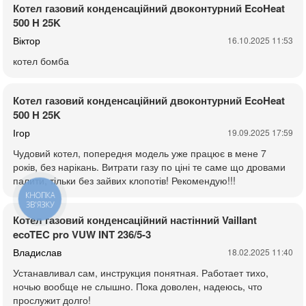
Котел газовий конденсаційний двоконтурний EcoHeat
500 H 25K
Віктор
16.10.2025 11:53
котел бомба
Котел газовий конденсаційний двоконтурний EcoHeat
500 H 25K
Ігор
19.09.2025 17:59
Чудовий котел, попередня модель уже працює в мене 7
років, без нарікань. Витрати газу по ціні те саме що дровами
палити, тільки без зайвих клопотів! Рекомендую!!!
КНОПКА
ЗВ'ЯЗКУ
Котел газовий конденсаційний настінний Vaillant
ecoTEC pro VUW INT 236/5-3
Владислав
18.02.2025 11:40
Устанавливал сам, инструкция понятная. Работает тихо,
ночью вообще не слышно. Пока доволен, надеюсь, что
прослужит долго!