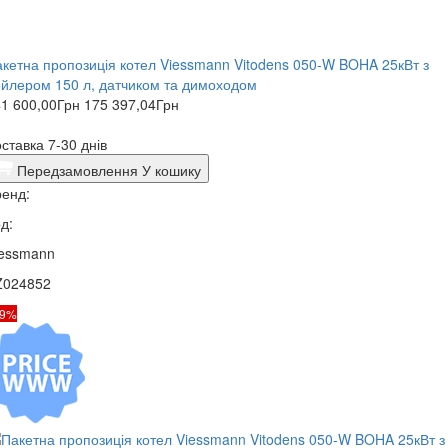
кетна пропозиція котел Viessmann Vitodens 050-W BOHA 25кВт з
йлером 150 л, датчиком та димоходом
1 600,00
Грн
175 397,04
Грн
ставка 7-30 днів
Передзамовлення
У кошику
енд:
д:
iessmann
Z024852
19%