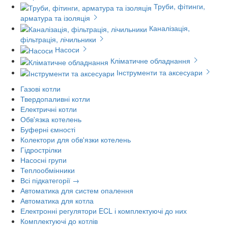
Труби, фітинги,
арматура та ізоляція
Каналізація,
фільтрація, лічильники
Насоси
Кліматичне обладнання
Інструменти та аксесуари
Газові котли
Твердопаливні котли
Електричні котли
Обв'язка котелень
Буферні ємності
Колектори для обв'язки котелень
Гідрострілки
Насосні групи
Теплообмінники
Всі підкатегорії →
Автоматика для систем опалення
Автоматика для котла
Електронні регулятори ECL і комплектуючі до них
Комплектуючі до котлів