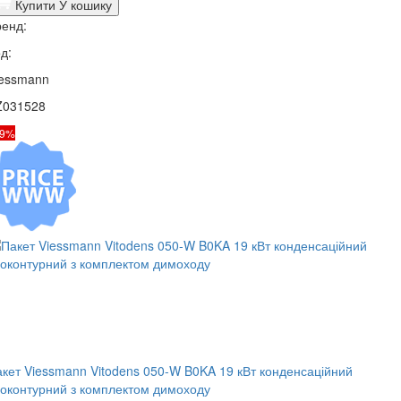
Купити
У кошику
енд:
д:
iessmann
Z031528
19%
кет Viessmann Vitodens 050-W B0KA 19 кВт конденсаційний
оконтурний з комплектом димоходу