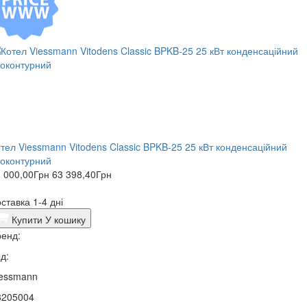
тел Viessmann Vitodens Classic BPKB-25 25 кВт конденсаційний
оконтурний
 000,00
Грн
63 398,40
Грн
ставка 1-4 дні
Купити
У кошику
енд:
д:
iessmann
3205004