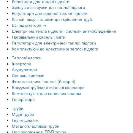
Колектори для теплої підлоги
Змішувальні вузли для теплої підлоги
Регулятори для водяної теплої підлоги
Кліпси, якорі і планки для кріплення труб
Всі підкатегорії →
Електрична тепла підлога і системи антиобледеніння
Нагрівальний кабель і мати
Регулятори для електричної теплої підлоги
Комплектуючі до електричної теплої підлоги
Теплові насоси
Інвертори
Акумулятори
Сонячні системи
Фотоелектричні панелі (батареї)
Вакуумні трубчасті сонячні колектори
Комплектуючі для сонячних систем
Генератори
Труби
Мідні труби
Гнучкі шланги
Металопластикові труби
Поліпропіленові PP-R труби