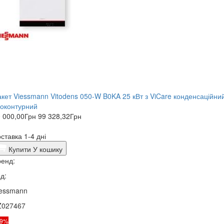
кет Viessmann Vitodens 050-W B0KA 25 кВт з ViCare конденсаційни
оконтурний
 000,00
Грн
99 328,32
Грн
ставка 1-4 дні
Купити
У кошику
енд:
д:
iessmann
Z027467
19%