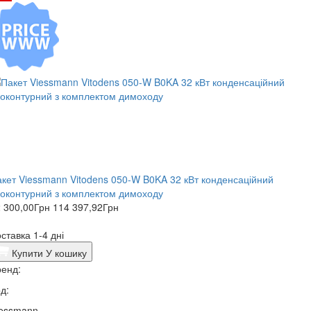
кет Viessmann Vitodens 050-W B0KA 32 кВт конденсаційний
оконтурний з комплектом димоходу
 300,00
Грн
114 397,92
Грн
ставка 1-4 дні
Купити
У кошику
енд:
д:
iessmann