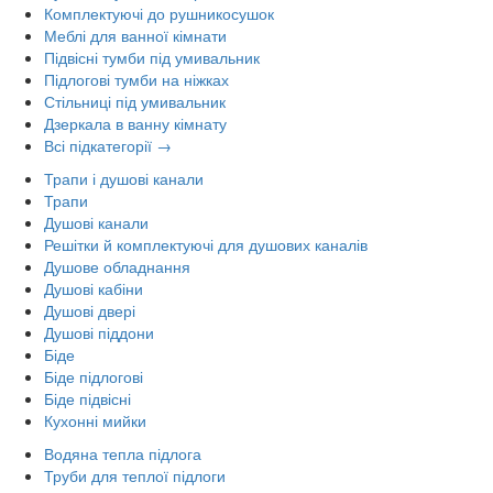
Комплектуючі до рушникосушок
Меблі для ванної кімнати
Підвісні тумби під умивальник
Підлогові тумби на ніжках
Стільниці під умивальник
Дзеркала в ванну кімнату
Всі підкатегорії →
Трапи і душові канали
Трапи
Душові канали
Решітки й комплектуючі для душових каналів
Душове обладнання
Душові кабіни
Душові двері
Душові піддони
Біде
Біде підлогові
Біде підвісні
Кухонні мийки
Водяна тепла підлога
Труби для теплої підлоги