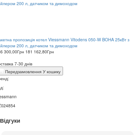
кетна пропозиція котел Viessmann Vitodens 050-W BOHA 25кВт з
йлером 200 л, датчиком та димоходом
6 300,00
Грн
181 162,80
Грн
ставка 7-30 днів
Передзамовлення
У кошику
енд:
д:
iessmann
Z024854
Відгуки