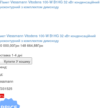
кет Viessmann Vitodens 100-W B1HG 32 кВт конденсаційний
ноконтурний з комплектом димоходу
0 000,00
Грн
148 664,88
Грн
ставка 1-4 дні
Купити
У кошику
енд:
д:
iessmann
Z031525
19%