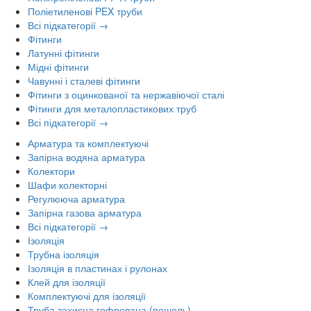
Поліетиленові PEX труби
Всі підкатегорії →
Фітинги
Латунні фітинги
Мідні фітинги
Чавунні і сталеві фітинги
Фітинги з оцинкованої та нержавіючої сталі
Фітинги для металопластикових труб
Всі підкатегорії →
Арматура та комплектуючі
Запірна водяна арматура
Колектори
Шафи колекторні
Регулююча арматура
Запірна газова арматура
Всі підкатегорії →
Ізоляція
Трубна ізоляція
Ізоляція в пластинах і рулонах
Клей для ізоляції
Комплектуючі для ізоляції
Труба захисна гофрована (пешель)