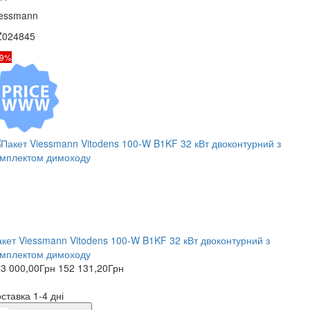
iessmann
Z024845
19%
кет Viessmann Vitodens 100-W B1KF 32 кВт двоконтурний з
омплектом димоходу
3 000,00
Грн
152 131,20
Грн
ставка 1-4 дні