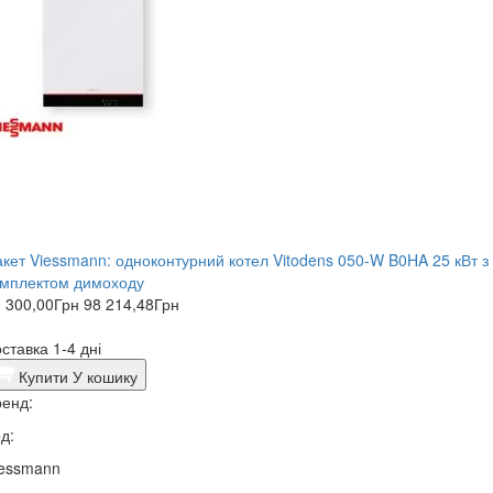
кет Viessmann: одноконтурний котел Vitodens 050-W B0HA 25 кВт з
омплектом димоходу
 300,00
Грн
98 214,48
Грн
ставка 1-4 дні
Купити
У кошику
енд:
д:
iessmann