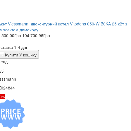
кет Viessmann: двоконтурний котел Vitodens 050-W B0KA 25 кВт з
омплектом димоходу
 500,00
Грн
104 700,96
Грн
ставка 1-4 дні
Купити
У кошику
енд:
д:
iessmann
Z024844
19%