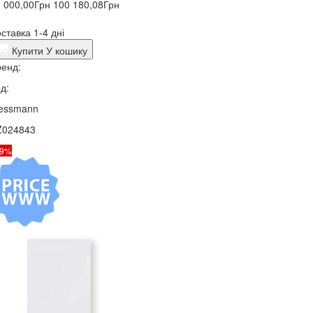
 000,00
Грн
100 180,08
Грн
ставка 1-4 дні
Купити
У кошику
енд:
д:
iessmann
Z024843
19%