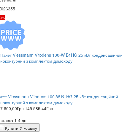
Z026355
19%
кет Viessmann Vitodens 100-W B1HG 25 кВт конденсаційний
ноконтурний з комплектом димоходу
7 600,00
Грн
145 585,44
Грн
ставка 1-4 дні
Купити
У кошику