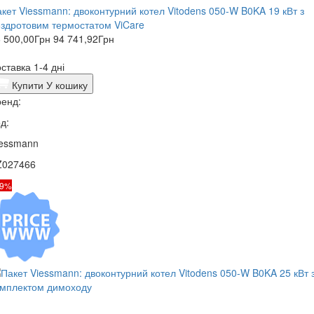
кет ​Viessmann: двоконтурний котел Vitodens 050-W B0KA 19 кВт з
здротовим термостатом ViCare
 500,00
Грн
94 741,92
Грн
ставка 1-4 дні
Купити
У кошику
енд:
д:
iessmann
Z027466
19%