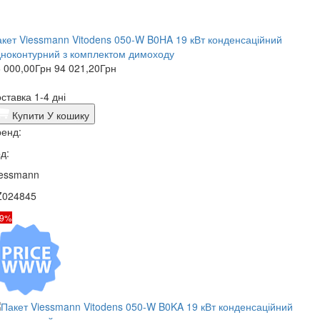
кет Viessmann Vitodens 050-W B0HA 19 кВт конденсаційний
ноконтурний з комплектом димоходу
 000,00
Грн
94 021,20
Грн
ставка 1-4 дні
Купити
У кошику
енд:
д:
iessmann
Z024845
19%