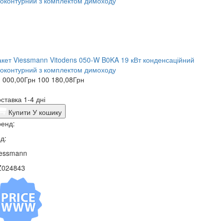
кет Viessmann Vitodens 050-W B0KA 19 кВт конденсаційний
оконтурний з комплектом димоходу
 000,00
Грн
100 180,08
Грн
ставка 1-4 дні
Купити
У кошику
енд:
д:
iessmann
Z024843