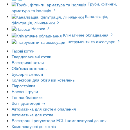
Труби, фітинги,
арматура та ізоляція
Каналізація,
фільтрація, лічильники
Насоси
Кліматичне обладнання
Інструменти та аксесуари
Газові котли
Твердопаливні котли
Електричні котли
Обв'язка котелень
Буферні ємності
Колектори для обв'язки котелень
Гідрострілки
Насосні групи
Теплообмінники
Всі підкатегорії →
Автоматика для систем опалення
Автоматика для котла
Електронні регулятори ECL і комплектуючі до них
Комплектуючі до котлів