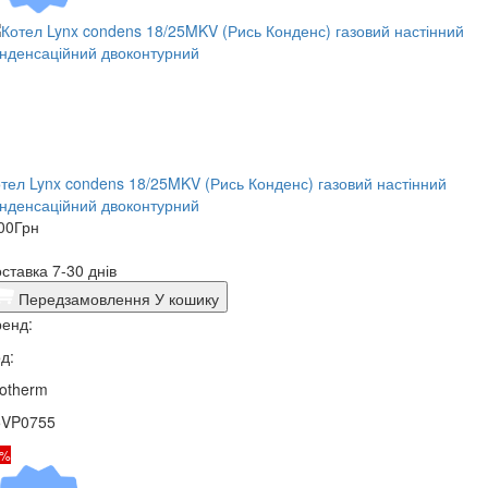
тел Lynx condens 18/25MKV (Рись Конденс) газовий настінний
нденсаційний двоконтурний
00
Грн
ставка 7-30 днів
Передзамовлення
У кошику
енд:
д:
otherm
5VP0755
4%