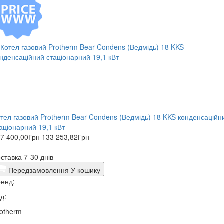
тел газовий Protherm Bear Condens (Ведмідь) 18 KKS конденсаційн
аціонарний 19,1 кВт
7 400,00
Грн
133 253,82
Грн
ставка 7-30 днів
Передзамовлення
У кошику
енд:
д:
otherm