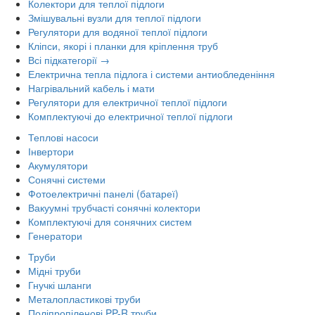
Колектори для теплої підлоги
Змішувальні вузли для теплої підлоги
Регулятори для водяної теплої підлоги
Кліпси, якорі і планки для кріплення труб
Всі підкатегорії →
Електрична тепла підлога і системи антиобледеніння
Нагрівальний кабель і мати
Регулятори для електричної теплої підлоги
Комплектуючі до електричної теплої підлоги
Теплові насоси
Інвертори
Акумулятори
Сонячні системи
Фотоелектричні панелі (батареї)
Вакуумні трубчасті сонячні колектори
Комплектуючі для сонячних систем
Генератори
Труби
Мідні труби
Гнучкі шланги
Металопластикові труби
Поліпропіленові PP-R труби