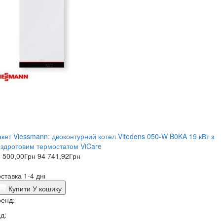
кет ​Viessmann: двоконтурний котел Vitodens 050-W B0KA 19 кВт з
здротовим термостатом ViCare
 500,00
Грн
94 741,92
Грн
ставка 1-4 дні
Купити
У кошику
енд:
д: