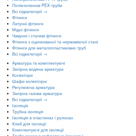
Поліетиленові PEX труби
Всі підкатегорії →
Фітинги
Латунні фітинги
Мідні фітинги
Чавунні і сталеві фітинги
Фітинги з оцинкованої та нержавіючої сталі
Фітинги для металопластикових труб
Всі підкатегорії →
Арматура та комплектуючі
Запірна водяна арматура
Колектори
Шафи колекторні
Регулююча арматура
Запірна газова арматура
Всі підкатегорії →
Ізоляція
Трубна ізоляція
Ізоляція в пластинах і рулонах
Клей для ізоляції
Комплектуючі для ізоляції
Труба захисна гофрована (пешель)