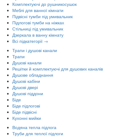
Комплектуючі до рушникосушок
Меблі для ванної кімнати
Підвісні тумби під умивальник
Підлогові тумби на ніжках
Стільниці під умивальник
Дзеркала в ванну кімнату
Всі підкатегорії →
Трапи і душові канали
Трапи
Душові канали
Решітки й комплектуючі для душових каналів
Душове обладнання
Душові кабіни
Душові двері
Душові піддони
Біде
Біде підлогові
Біде підвісні
Кухонні мийки
Водяна тепла підлога
Труби для теплої підлоги