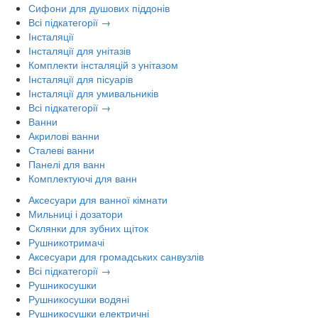
Сифони для душових піддонів
Всі підкатегорії →
Інсталяції
Інсталяції для унітазів
Комплекти інсталяцій з унітазом
Інсталяції для пісуарів
Інсталяції для умивальників
Всі підкатегорії →
Ванни
Акрилові ванни
Сталеві ванни
Панелі для ванн
Комплектуючі для ванн
Аксесуари для ванної кімнати
Мильниці і дозатори
Склянки для зубних щіток
Рушникотримачі
Аксесуари для громадських санвузлів
Всі підкатегорії →
Рушникосушки
Рушникосушки водяні
Рушникосушки електричні