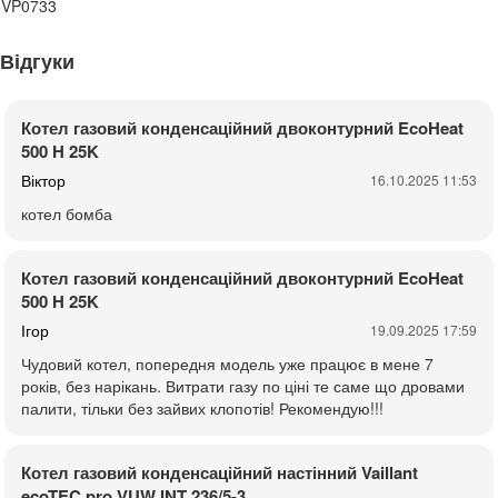
5VP0733
Відгуки
Котел газовий конденсаційний двоконтурний EcoHeat
500 H 25K
Віктор
16.10.2025 11:53
котел бомба
Котел газовий конденсаційний двоконтурний EcoHeat
500 H 25K
Ігор
19.09.2025 17:59
Чудовий котел, попередня модель уже працює в мене 7
років, без нарікань. Витрати газу по ціні те саме що дровами
палити, тільки без зайвих клопотів! Рекомендую!!!
Котел газовий конденсаційний настінний Vaillant
ecoTEC pro VUW INT 236/5-3