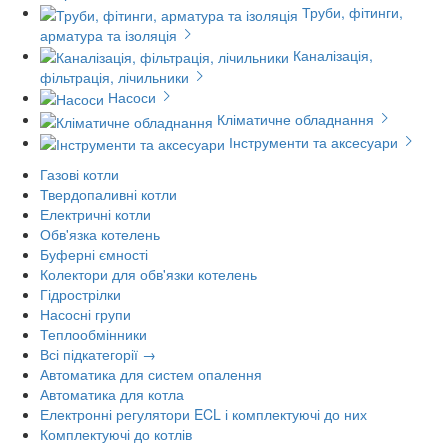
Труби, фітинги,
арматура та ізоляція
Каналізація,
фільтрація, лічильники
Насоси
Кліматичне обладнання
Інструменти та аксесуари
Газові котли
Твердопаливні котли
Електричні котли
Обв'язка котелень
Буферні ємності
Колектори для обв'язки котелень
Гідрострілки
Насосні групи
Теплообмінники
Всі підкатегорії →
Автоматика для систем опалення
Автоматика для котла
Електронні регулятори ECL і комплектуючі до них
Комплектуючі до котлів