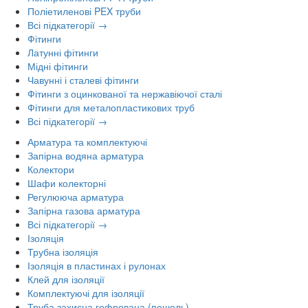
Поліетиленові PEX труби
Всі підкатегорії →
Фітинги
Латунні фітинги
Мідні фітинги
Чавунні і сталеві фітинги
Фітинги з оцинкованої та нержавіючої сталі
Фітинги для металопластикових труб
Всі підкатегорії →
Арматура та комплектуючі
Запірна водяна арматура
Колектори
Шафи колекторні
Регулююча арматура
Запірна газова арматура
Всі підкатегорії →
Ізоляція
Трубна ізоляція
Ізоляція в пластинах і рулонах
Клей для ізоляції
Комплектуючі для ізоляції
Труба захисна гофрована (пешель)