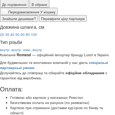
До порівняння
В обране
Передзамовлення
У кошику
Знайшли дешевше?
Перевірити ціну партнера
Довжина шланга, cм
20
30
40
50
60
80
100
Тип різьби
внутр.-внутр.
зовн.-внутр.
Компанія
Romstal
— офіційний імпортер бренду Luxor
в Україні.
Для будівельних та монтажних компаній у нас діють
спеціальні
партнерські умови
.
Долучайтесь до співпраці та обирайте
офіційне обладнання
з
гарантією від виробника.
Оплата:
Готівкою або карткою у магазинах Ромстал
Безготівкова оплата на рахунок (по реквізитах)
Карткою при отриманні (доставки курʼєром по Києву та
області)