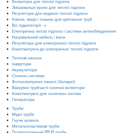
Колектори для теплої підлоги
Змішувальні вузли для теплої підлоги
Регулятори для водяної теплої підлоги
Кліпси, якорі і планки для кріплення труб
Всі підкатегорії →
Електрична тепла підлога і системи антиобледеніння
Нагрівальний кабель і мати
Регулятори для електричної теплої підлоги
Комплектуючі до електричної теплої підлоги
Теплові насоси
Інвертори
Акумулятори
Сонячні системи
Фотоелектричні панелі (батареї)
Вакуумні трубчасті сонячні колектори
Комплектуючі для сонячних систем
Генератори
Труби
Мідні труби
Гнучкі шланги
Металопластикові труби
Поліпропіленові PP-R труби