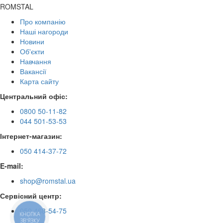
ROMSTAL
Про компанію
Наші нагороди
Новини
Об'єкти
Навчання
Вакансії
Карта сайту
Центральний офіс:
0800 50-11-82
044 501-53-53
Інтернет-магазин:
050 414-37-72
E-mail:
shop@romstal.ua
Сервісний центр:
050 468-54-75
КНОПКА
ЗВ'ЯЗКУ