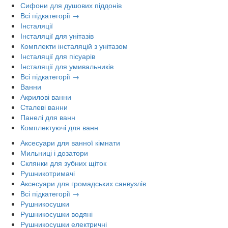
Сифони для душових піддонів
Всі підкатегорії →
Інсталяції
Інсталяції для унітазів
Комплекти інсталяцій з унітазом
Інсталяції для пісуарів
Інсталяції для умивальників
Всі підкатегорії →
Ванни
Акрилові ванни
Сталеві ванни
Панелі для ванн
Комплектуючі для ванн
Аксесуари для ванної кімнати
Мильниці і дозатори
Склянки для зубних щіток
Рушникотримачі
Аксесуари для громадських санвузлів
Всі підкатегорії →
Рушникосушки
Рушникосушки водяні
Рушникосушки електричні