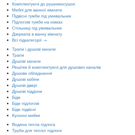
Комплектуючі до рушникосушок
Меблі для ванної кімнати
Підвісні тумби під умивальник
Підлогові тумби на ніжках
Стільниці під умивальник
Дзеркала в ванну кімнату
Всі підкатегорії →
Трапи і душові канали
Трапи
Душові канали
Решітки й комплектуючі для душових каналів
Душове обладнання
Душові кабіни
Душові двері
Душові піддони
Біде
Біде підлогові
Біде підвісні
Кухонні мийки
Водяна тепла підлога
Труби для теплої підлоги