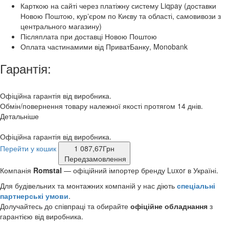
Карткою на сайті через платіжну систему Liqpay (доставки
Новою Поштою, курʼєром по Києву та області, самовивози з
центрального магазину)
Післяплата при доставці Новою Поштою
Оплата частинамими від ПриватБанку, Monobank
Гарантія:
Офіційна гарантія від виробника.
Обмін/повернення товару належної якості протягом 14 днів.
Детальніше
Офіційна гарантія від виробника.
Перейти у кошик
1 087,67
Грн
Передзамовлення
Компанія
Romstal
— офіційний імпортер бренду Luxor
в Україні.
Для будівельних та монтажних компаній у нас діють
спеціальні
партнерські умови
.
Долучайтесь до співпраці та обирайте
офіційне обладнання
з
гарантією від виробника.