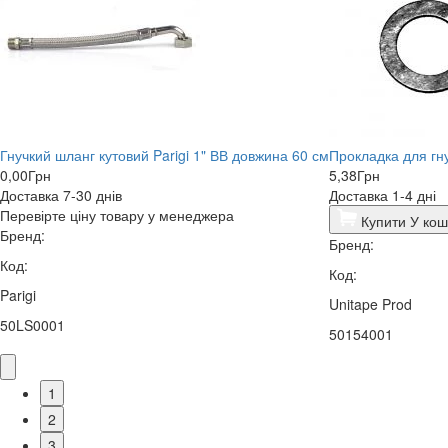
Гнучкий шланг кутовий Parigi 1" ВВ довжина 60 см
Прокладка для гну
0,00
Грн
5,38
Грн
Доставка 7-30 днів
Доставка 1-4 дні
Перевірте ціну товару у менеджера
Купити
У кош
Бренд:
Бренд:
Код:
Код:
Parigi
Unitape Prod
50LS0001
50154001
1
2
3