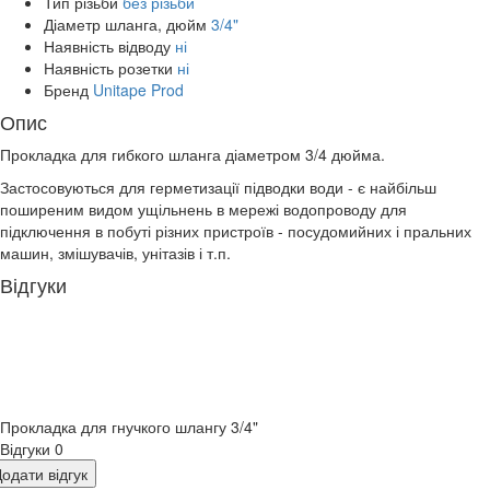
Тип різьби
без різьби
Діаметр шланга, дюйм
3/4"
Наявність відводу
ні
Наявність розетки
ні
Бренд
Unitape Prod
Опис
Прокладка для гибкого шланга діаметром 3/4 дюйма.
Застосовуються для герметизації підводки води - є найбільш
поширеним видом ущільнень в мережі водопроводу для
підключення в побуті різних пристроїв - посудомийних і пральних
машин, змішувачів, унітазів і т.п.
Відгуки
Прокладка для гнучкого шлангу 3/4"
Відгуки
0
одати відгук