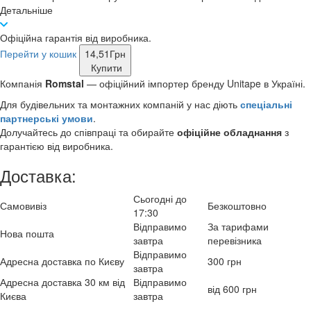
Детальніше
Офіційна гарантія від виробника.
Перейти у кошик
14,51
Грн
Купити
Компанія
Romstal
— офіційний імпортер бренду Unitape в Україні.
Для будівельних та монтажних компаній у нас діють
спеціальні
партнерські умови
.
Долучайтесь до співпраці та обирайте
офіційне обладнання
з
гарантією від виробника.
Доставка:
Сьогодні до
Самовивіз
Безкоштовно
17:30
Відправимо
За тарифами
Нова пошта
завтра
перевізника
Відправимо
Адресна доставка по Києву
300 грн
завтра
Адресна доставка 30 км від
Відправимо
від 600 грн
Києва
завтра