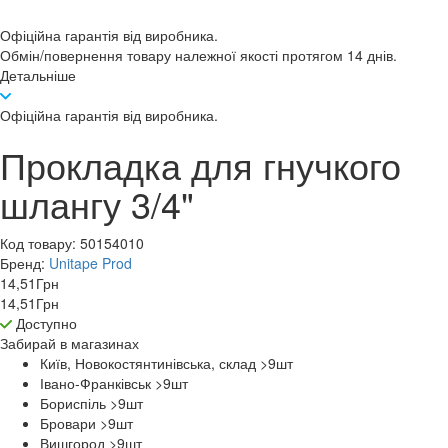
Офіційна гарантія від виробника.
Обмін/повернення товару належної якості протягом 14 днів.
Детальніше
Офіційна гарантія від виробника.
Прокладка для гнучкого
шлангу 3/4"
Код товару:
50154010
Бренд:
Unitape Prod
14,51
Грн
14,51
Грн
Доступно
Забирай в
магазинах
Київ, Новокостянтинівська, склад >9
шт
Івано-Франківськ >9
шт
Бориспіль >9
шт
Бровари >9
шт
Вишгород >9
шт