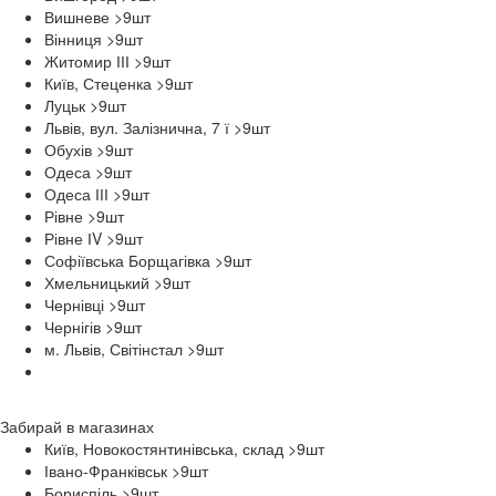
Вишневе >9
шт
Вінниця >9
шт
Житомир ІІІ >9
шт
Київ, Стеценка >9
шт
Луцьк >9
шт
Львів, вул. Залізнична, 7 ї >9
шт
Обухів >9
шт
Одеса >9
шт
Одеса ІІІ >9
шт
Рівне >9
шт
Рівне ІV >9
шт
Софіївська Борщагівка >9
шт
Хмельницький >9
шт
Чернівці >9
шт
Чернігів >9
шт
м. Львів, Світінстал >9
шт
Забирай в
магазинах
Київ, Новокостянтинівська, склад >9
шт
Івано-Франківськ >9
шт
Бориспіль >9
шт