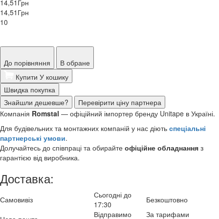
14,51
Грн
14,51
Грн
10
До порівняння
В обране
Купити
У кошику
Швидка покупка
Знайшли дешевше?
Перевірити ціну партнера
Компанія
Romstal
— офіційний імпортер бренду Unitape в Україні.
Для будівельних та монтажних компаній у нас діють
спеціальні
партнерські умови
.
Долучайтесь до співпраці та обирайте
офіційне обладнання
з
гарантією від виробника.
Доставка:
Сьогодні до
Самовивіз
Безкоштовно
17:30
Відправимо
За тарифами
Нова пошта