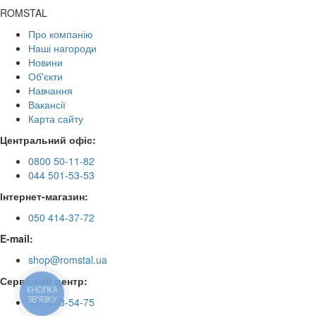
ROMSTAL
Про компанію
Наші нагороди
Новини
Об'єкти
Навчання
Вакансії
Карта сайту
Центральний офіс:
0800 50-11-82
044 501-53-53
Інтернет-магазин:
050 414-37-72
E-mail:
shop@romstal.ua
Сервісний центр:
КНОПКА
ЗВ'ЯЗКУ
050 468-54-75