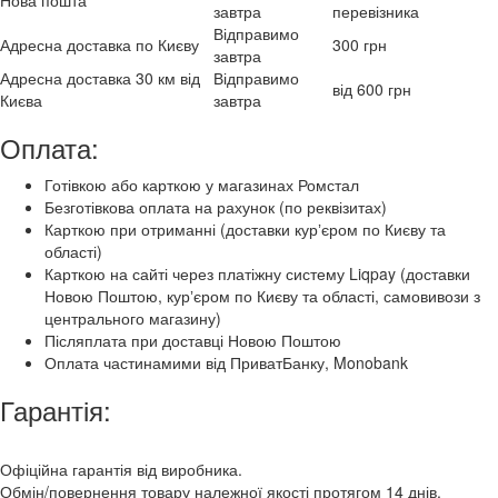
завтра
перевізника
Відправимо
Адресна доставка по Києву
300 грн
завтра
Адресна доставка 30 км від
Відправимо
від 600 грн
Києва
завтра
Оплата:
Готівкою або карткою у магазинах Ромстал
Безготівкова оплата на рахунок (по реквізитах)
Карткою при отриманні (доставки курʼєром по Києву та
області)
Карткою на сайті через платіжну систему Liqpay (доставки
Новою Поштою, курʼєром по Києву та області, самовивози з
центрального магазину)
Післяплата при доставці Новою Поштою
Оплата частинамими від ПриватБанку, Monobank
Гарантія:
Офіційна гарантія від виробника.
Обмін/повернення товару належної якості протягом 14 днів.