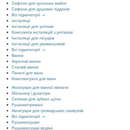
Сифони для кухонних мийок
Сифони для душових піддонів
Всі підкатегорії →
Інсталяції
Інсталяції для унітазів
Комплекти інсталяцій з унітазом
Інсталяції для пісуарів
Інсталяції для умивальників
Всі підкатегорії →
Ванни
Акрилові ванни
Сталеві ванни
Панелі для ванн
Комплектуючі для ванн
Аксесуари для ванної кімнати
Мильниці і дозатори
Склянки для зубних щіток
Рушникотримачі
Аксесуари для громадських санвузлів
Всі підкатегорії →
Рушникосушки
Рушникосушки водяні