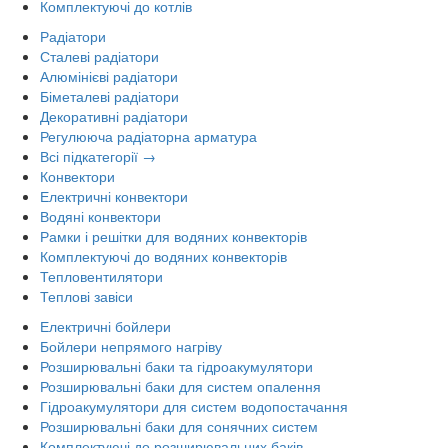
Комплектуючі до котлів
Радіатори
Сталеві радіатори
Алюмінієві радіатори
Біметалеві радіатори
Декоративні радіатори
Регулююча радіаторна арматура
Всі підкатегорії →
Конвектори
Електричні конвектори
Водяні конвектори
Рамки і решітки для водяних конвекторів
Комплектуючі до водяних конвекторів
Тепловентилятори
Теплові завіси
Електричні бойлери
Бойлери непрямого нагріву
Розширювальні баки та гідроакумулятори
Розширювальні баки для систем опалення
Гідроакумулятори для систем водопостачання
Розширювальні баки для сонячних систем
Комплектуючі до розширювальних баків