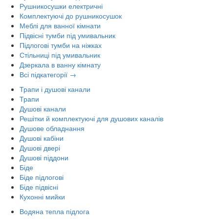
Рушникосушки електричні
Комплектуючі до рушникосушок
Меблі для ванної кімнати
Підвісні тумби під умивальник
Підлогові тумби на ніжках
Стільниці під умивальник
Дзеркала в ванну кімнату
Всі підкатегорії →
Трапи і душові канали
Трапи
Душові канали
Решітки й комплектуючі для душових каналів
Душове обладнання
Душові кабіни
Душові двері
Душові піддони
Біде
Біде підлогові
Біде підвісні
Кухонні мийки
Водяна тепла підлога