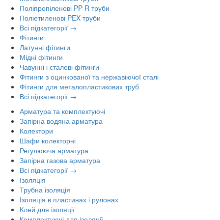
Поліпропіленові PP-R труби
Поліетиленові PEX труби
Всі підкатегорії →
Фітинги
Латунні фітинги
Мідні фітинги
Чавунні і сталеві фітинги
Фітинги з оцинкованої та нержавіючої сталі
Фітинги для металопластикових труб
Всі підкатегорії →
Арматура та комплектуючі
Запірна водяна арматура
Колектори
Шафи колекторні
Регулююча арматура
Запірна газова арматура
Всі підкатегорії →
Ізоляція
Трубна ізоляція
Ізоляція в пластинах і рулонах
Клей для ізоляції
Комплектуючі для ізоляції