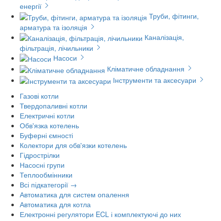
енергії
Труби, фітинги,
арматура та ізоляція
Каналізація,
фільтрація, лічильники
Насоси
Кліматичне обладнання
Інструменти та аксесуари
Газові котли
Твердопаливні котли
Електричні котли
Обв'язка котелень
Буферні ємності
Колектори для обв'язки котелень
Гідрострілки
Насосні групи
Теплообмінники
Всі підкатегорії →
Автоматика для систем опалення
Автоматика для котла
Електронні регулятори ECL і комплектуючі до них