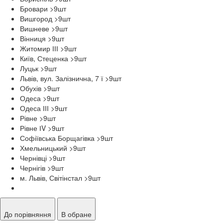
Бровари >9
шт
Вишгород >9
шт
Вишневе >9
шт
Вінниця >9
шт
Житомир ІІІ >9
шт
Київ, Стеценка >9
шт
Луцьк >9
шт
Львів, вул. Залізнична, 7 ї >9
шт
Обухів >9
шт
Одеса >9
шт
Одеса ІІІ >9
шт
Рівне >9
шт
Рівне ІV >9
шт
Софіївська Борщагівка >9
шт
Хмельницький >9
шт
Чернівці >9
шт
Чернігів >9
шт
м. Львів, Світінстал >9
шт
До порівняння
В обране