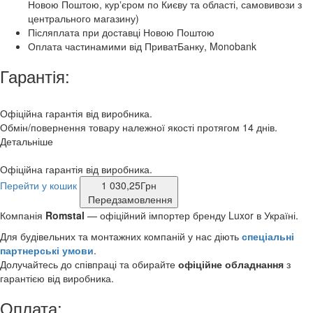
Новою Поштою, курʼєром по Києву та області, самовивози з
центрального магазину)
Післяплата при доставці Новою Поштою
Оплата частинамими від ПриватБанку, Monobank
Гарантія:
Офіційна гарантія від виробника.
Обмін/повернення товару належної якості протягом 14 днів.
Детальніше
Офіційна гарантія від виробника.
Перейти у кошик
1 030,25
Грн
Передзамовлення
Компанія
Romstal
— офіційний імпортер бренду Luxor
в Україні.
Для будівельних та монтажних компаній у нас діють
спеціальні
партнерські умови
.
Долучайтесь до співпраці та обирайте
офіційне обладнання
з
гарантією від виробника.
Оплата: