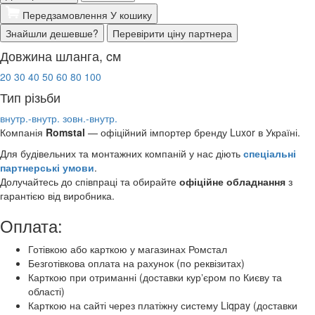
Передзамовлення
У кошику
Знайшли дешевше?
Перевірити ціну партнера
Довжина шланга, cм
20
30
40
50
60
80
100
Тип різьби
внутр.-внутр.
зовн.-внутр.
Компанія
Romstal
— офіційний імпортер бренду Luxor
в Україні.
Для будівельних та монтажних компаній у нас діють
спеціальні
партнерські умови
.
Долучайтесь до співпраці та обирайте
офіційне обладнання
з
гарантією від виробника.
Оплата:
Готівкою або карткою у магазинах Ромстал
Безготівкова оплата на рахунок (по реквізитах)
Карткою при отриманні (доставки курʼєром по Києву та
області)
Карткою на сайті через платіжну систему Liqpay (доставки