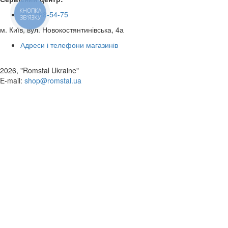
КНОПКА
050 468-54-75
ЗВ'ЯЗКУ
м. Київ, вул. Новокостянтинівська, 4а
Адреси і телефони магазинів
2026, "Romstal Ukraine"
​E-mail:
shop@romstal.ua