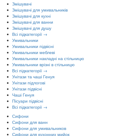
Змішувачі
Змішувачі для умивальників
Змішувачі для кухні
Змішувачі для ванни
Змішувачі для душу
Всі підкатегорії →
Умивальники
Умивальники підвісні
Умивальники меблеві
Умивальники накладні на стільницю
Умивальники врізні в стільницю
Всі підкатегорії →
Унітази та чаші Генуя
Унітази підлогові
Унітази підвісні
Чаші Генуя
Пісуари підвісні
Всі підкатегорії →
Сифони
Сифони для ванн
Сифони для умивальников
Сифони для кухонних мийок