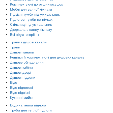
Комплектуючі до рушникосушок
Меблі для ванної кімнати
Підвісні тумби під умивальник
Підлогові тумби на ніжках
Стільниці під умивальник
Дзеркала в ванну кімнату
Всі підкатегорії →
Трапи і душові канали
Трапи
Душові канали
Решітки й комплектуючі для душових каналів
Душове обладнання
Душові кабіни
Душові двері
Душові піддони
Біде
Біде підлогові
Біде підвісні
Кухонні мийки
Водяна тепла підлога
Труби для теплої підлоги