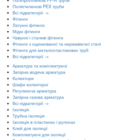
Поліпропіленові PP-R труби
Поліетиленові PEX труби
Всі підкатегорії →
Фітинги
Латунні фітинги
Мідні фітинги
Чавунні і сталеві фітинги
Фітинги з оцинкованої та нержавіючої сталі
Фітинги для металопластикових труб
Всі підкатегорії →
Арматура та комплектуючі
Запірна водяна арматура
Колектори
Шафи колекторні
Регулююча арматура
Запірна газова арматура
Всі підкатегорії →
Ізоляція
Трубна ізоляція
Ізоляція в пластинах і рулонах
Клей для ізоляції
Комплектуючі для ізоляції