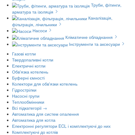
Труби, фітинги,
арматура та ізоляція
Каналізація,
фільтрація, лічильники
Насоси
Кліматичне обладнання
Інструменти та аксесуари
Газові котли
Твердопаливні котли
Електричні котли
Обв'язка котелень
Буферні ємності
Колектори для обв'язки котелень
Гідрострілки
Насосні групи
Теплообмінники
Всі підкатегорії →
Автоматика для систем опалення
Автоматика для котла
Електронні регулятори ECL і комплектуючі до них
Комплектуючі до котлів