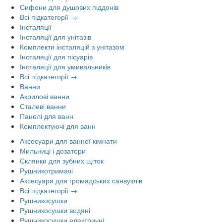
Сифони для душових піддонів
Всі підкатегорії →
Інсталяції
Інсталяції для унітазів
Комплекти інсталяцій з унітазом
Інсталяції для пісуарів
Інсталяції для умивальників
Всі підкатегорії →
Ванни
Акрилові ванни
Сталеві ванни
Панелі для ванн
Комплектуючі для ванн
Аксесуари для ванної кімнати
Мильниці і дозатори
Склянки для зубних щіток
Рушникотримачі
Аксесуари для громадських санвузлів
Всі підкатегорії →
Рушникосушки
Рушникосушки водяні
Рушникосушки електричні