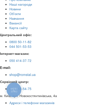
Наші нагороди
Новини
Об'єкти
Навчання
Вакансії
Карта сайту
Центральний офіс:
0800 50-11-82
044 501-53-53
Інтернет-магазин:
050 414-37-72
E-mail:
shop@romstal.ua
Сервісний центр:
050 468-54-75
КНОПКА
ЗВ'ЯЗКУ
м. Київ, вул. Новокостянтинівська, 4а
Адреси і телефони магазинів