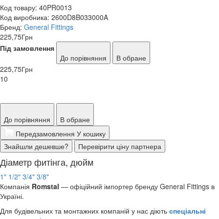
Код товару:
40PR0013
Код виробника:
2600D8B033000A
Бренд:
General Fittings
225,75
Грн
Під замовлення
До порівняння
В обране
225,75
Грн
10
До порівняння
В обране
Передзамовлення
У кошику
Знайшли дешевше?
Перевірити ціну партнера
Діаметр фитінга, дюйм
1"
1/2"
3/4"
3/8"
Компанія
Romstal
— офіційний імпортер бренду General Fittings в
Україні.
Для будівельних та монтажних компаній у нас діють
спеціальні