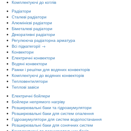
Комплектуючі до котлів
Радіатори
Сталеві радіатори
Алюмінієві радіатори
Біметалеві радіатори
Декоративні радіатори
Регулююча радіаторна арматура
Всі підкатегорії →
Конвектори
Електричні конвектори
Водяні конвектори
Рамки і решітки для водяних конвекторів
Комплектуючі до водяних конвекторів
Тепловентилятори
Теплові завіси
Електричні бойлери
Бойлери непрямого нагріву
Розширювальні баки та гідроакумулятори
Розширювальні баки для систем опалення
Гідроакумулятори для систем водопостачання
Розширювальні баки для сонячних систем
Комплектуючі до розширювальних баків