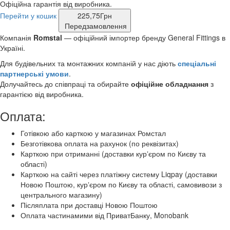
Офіційна гарантія від виробника.
Перейти у кошик
225,75
Грн
Передзамовлення
Компанія
Romstal
— офіційний імпортер бренду General Fittings в
Україні.
Для будівельних та монтажних компаній у нас діють
спеціальні
партнерські умови
.
Долучайтесь до співпраці та обирайте
офіційне обладнання
з
гарантією від виробника.
Оплата:
Готівкою або карткою у магазинах Ромстал
Безготівкова оплата на рахунок (по реквізитах)
Карткою при отриманні (доставки курʼєром по Києву та
області)
Карткою на сайті через платіжну систему Liqpay (доставки
Новою Поштою, курʼєром по Києву та області, самовивози з
центрального магазину)
Післяплата при доставці Новою Поштою
Оплата частинамими від ПриватБанку, Monobank