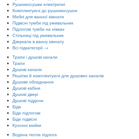
Рушникосушки електричні
Комплектуючі до рушникосушок
Меблі для ванної кімнати
Підвісні тумби під умивальник
Підлогові тумби на ніжках
Стільниці під умивальник
Дзеркала в ванну кімнату
Всі підкатегорії →
Трапи і душові канали
Трапи
Душові канали
Решітки й комплектуючі для душових каналів
Душове обладнання
Душові кабіни
Душові двері
Душові піддони
Біде
Біде підлогові
Біде підвісні
Кухонні мийки
Водяна тепла підлога