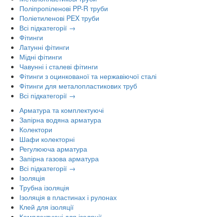
Поліпропіленові PP-R труби
Поліетиленові PEX труби
Всі підкатегорії →
Фітинги
Латунні фітинги
Мідні фітинги
Чавунні і сталеві фітинги
Фітинги з оцинкованої та нержавіючої сталі
Фітинги для металопластикових труб
Всі підкатегорії →
Арматура та комплектуючі
Запірна водяна арматура
Колектори
Шафи колекторні
Регулююча арматура
Запірна газова арматура
Всі підкатегорії →
Ізоляція
Трубна ізоляція
Ізоляція в пластинах і рулонах
Клей для ізоляції
Комплектуючі для ізоляції