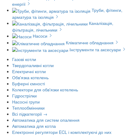
енергії
Труби, фітинги,
арматура та ізоляція
Каналізація,
фільтрація, лічильники
Насоси
Кліматичне обладнання
Інструменти та аксесуари
Газові котли
Твердопаливні котли
Електричні котли
Обв'язка котелень
Буферні ємності
Колектори для обв'язки котелень
Гідрострілки
Насосні групи
Теплообмінники
Всі підкатегорії →
Автоматика для систем опалення
Автоматика для котла
Електронні регулятори ECL і комплектуючі до них