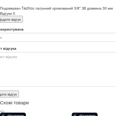
Подовжувач Taizhou латунний хромований 3/8" ЗВ довжина 30 мм
Відгуки
0
одати відгук
я користувача
т відгука
ати відгук
Схожі товари