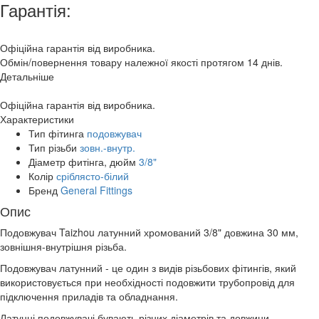
Гарантія:
Офіційна гарантія від виробника.
Обмін/повернення товару належної якості протягом 14 днів.
Детальніше
Офіційна гарантія від виробника.
Характеристики
Тип фітинга
подовжувач
Тип різьби
зовн.-внутр.
Діаметр фитінга, дюйм
3/8"
Колір
сріблясто-білий
Бренд
General Fittings
Опис
Подовжувач Taizhou латунний хромований 3/8" довжина 30 мм,
зовнішня-внутрішня різьба.
Подовжувач латунний - це один з видів різьбових фітингів, який
використовується при необхідності подовжити трубопровід для
підключення приладів та обладнання.
Латунні подовжувачі бувають різних діаметрів та довжини.