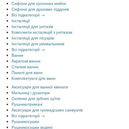
Сифони для кухонних мийок
Сифони для душових піддонів
Всі підкатегорії →
Інсталяції
Інсталяції для унітазів
Комплекти інсталяцій з унітазом
Інсталяції для пісуарів
Інсталяції для умивальників
Всі підкатегорії →
Ванни
Акрилові ванни
Сталеві ванни
Панелі для ванн
Комплектуючі для ванн
Аксесуари для ванної кімнати
Мильниці і дозатори
Склянки для зубних щіток
Рушникотримачі
Аксесуари для громадських санвузлів
Всі підкатегорії →
Рушникосушки
Рушникосушки водяні