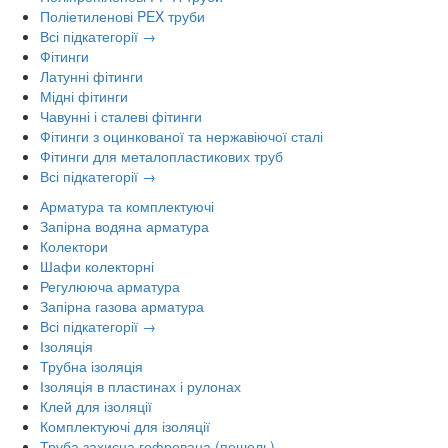
Поліетиленові PEX труби
Всі підкатегорії →
Фітинги
Латунні фітинги
Мідні фітинги
Чавунні і сталеві фітинги
Фітинги з оцинкованої та нержавіючої сталі
Фітинги для металопластикових труб
Всі підкатегорії →
Арматура та комплектуючі
Запірна водяна арматура
Колектори
Шафи колекторні
Регулююча арматура
Запірна газова арматура
Всі підкатегорії →
Ізоляція
Трубна ізоляція
Ізоляція в пластинах і рулонах
Клей для ізоляції
Комплектуючі для ізоляції
Труба захисна гофрована (пешель)