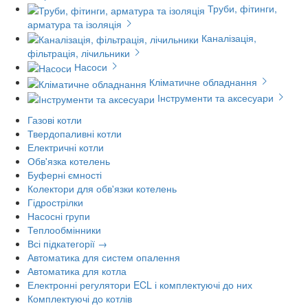
Труби, фітинги,
арматура та ізоляція
Каналізація,
фільтрація, лічильники
Насоси
Кліматичне обладнання
Інструменти та аксесуари
Газові котли
Твердопаливні котли
Електричні котли
Обв'язка котелень
Буферні ємності
Колектори для обв'язки котелень
Гідрострілки
Насосні групи
Теплообмінники
Всі підкатегорії →
Автоматика для систем опалення
Автоматика для котла
Електронні регулятори ECL і комплектуючі до них
Комплектуючі до котлів