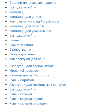
Сифони для душових піддонів
Всі підкатегорії →
Інсталяції
Інсталяції для унітазів
Комплекти інсталяцій з унітазом
Інсталяції для пісуарів
Інсталяції для умивальників
Всі підкатегорії →
Ванни
Акрилові ванни
Сталеві ванни
Панелі для ванн
Комплектуючі для ванн
Аксесуари для ванної кімнати
Мильниці і дозатори
Склянки для зубних щіток
Рушникотримачі
Аксесуари для громадських санвузлів
Всі підкатегорії →
Рушникосушки
Рушникосушки водяні
Рушникосушки електричні