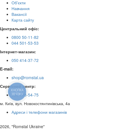
Об'єкти
Навчання
Вакансії
Карта сайту
Центральний офіс:
0800 50-11-82
044 501-53-53
Інтернет-магазин:
050 414-37-72
E-mail:
shop@romstal.ua
Сервісний центр:
КНОПКА
ЗВ'ЯЗКУ
050 468-54-75
м. Київ, вул. Новокостянтинівська, 4а
Адреси і телефони магазинів
2026, "Romstal Ukraine"