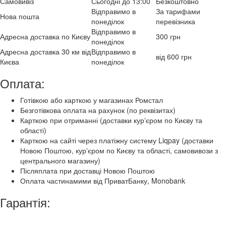
Самовивіз
Сьогодні до 13:00
Безкоштовно
Відправимо в
За тарифами
Нова пошта
понеділок
перевізника
Відправимо в
Адресна доставка по Києву
300 грн
понеділок
Адресна доставка 30 км від
Відправимо в
від 600 грн
Києва
понеділок
Оплата:
Готівкою або карткою у магазинах Ромстал
Безготівкова оплата на рахунок (по реквізитах)
Карткою при отриманні (доставки курʼєром по Києву та
області)
Карткою на сайті через платіжну систему Liqpay (доставки
Новою Поштою, курʼєром по Києву та області, самовивози з
центрального магазину)
Післяплата при доставці Новою Поштою
Оплата частинамими від ПриватБанку, Monobank
Гарантія: