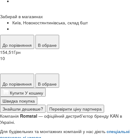
Забирай в
магазинах
Київ, Новокостянтинівська, склад 6
шт
До порівняння
В обране
154,51
Грн
10
До порівняння
В обране
Купити
У кошику
Швидка покупка
Знайшли дешевше?
Перевірити ціну партнера
Компанія
Romstal
— офіційний дистриб'ютор бренду KAN в
Україні.
Для будівельних та монтажних компаній у нас діють
спеціальні
партнерські умови
.