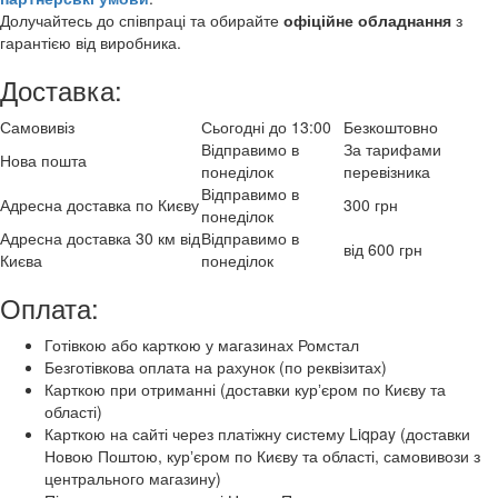
Долучайтесь до співпраці та обирайте
офіційне обладнання
з
гарантією від виробника.
Доставка:
Самовивіз
Сьогодні до 13:00
Безкоштовно
Відправимо в
За тарифами
Нова пошта
понеділок
перевізника
Відправимо в
Адресна доставка по Києву
300 грн
понеділок
Адресна доставка 30 км від
Відправимо в
від 600 грн
Києва
понеділок
Оплата:
Готівкою або карткою у магазинах Ромстал
Безготівкова оплата на рахунок (по реквізитах)
Карткою при отриманні (доставки курʼєром по Києву та
області)
Карткою на сайті через платіжну систему Liqpay (доставки
Новою Поштою, курʼєром по Києву та області, самовивози з
центрального магазину)