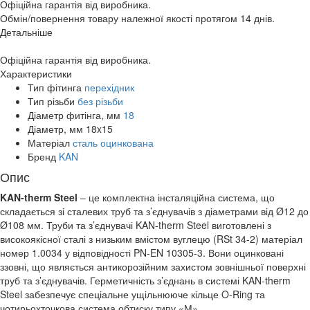
Офіційна гарантія від виробника.
Обмін/повернення товару належної якості протягом 14 днів.
Детальніше
Офіційна гарантія від виробника.
Характеристики
Тип фітинга
перехідник
Тип різьби
без різьби
Діаметр фитінга, мм
18
Діаметр, мм
18x15
Матеріал
сталь оцинкована
Бренд
KAN
Опис
KAN-therm Steel
– це комплектна інсталяційна система, що
складається зі сталевих труб та з’єднувачів з діаметрами від Ø12 до
Ø108 мм. Труби та з’єднувачі KAN-therm Steel виготовлені з
високоякісної сталі з низьким вмістом вуглецю (RSt 34-2) матеріал
номер 1.0034 у відповідності PN-EN 10305-3. Вони оцинковані
ззовні, що являється антикорозійним захистом зовнішньої поверхні
труб та з’єднувачів. Герметичність з’єднань в системі KAN-therm
Steel забезпечує спеціальне ущільнююче кільце O-Ring та
чотирьохточкова система обтиску типу «М».