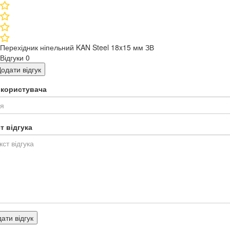
Перехідник ніпельний KAN Steel 18x15 мм ЗВ
Відгуки
0
одати відгук
я користувача
т відгука
ати відгук