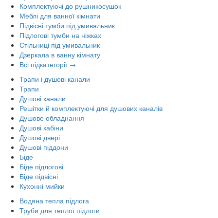
Комплектуючі до рушникосушок
Меблі для ванної кімнати
Підвісні тумби під умивальник
Підлогові тумби на ніжках
Стільниці під умивальник
Дзеркала в ванну кімнату
Всі підкатегорії →
Трапи і душові канали
Трапи
Душові канали
Решітки й комплектуючі для душових каналів
Душове обладнання
Душові кабіни
Душові двері
Душові піддони
Біде
Біде підлогові
Біде підвісні
Кухонні мийки
Водяна тепла підлога
Труби для теплої підлоги