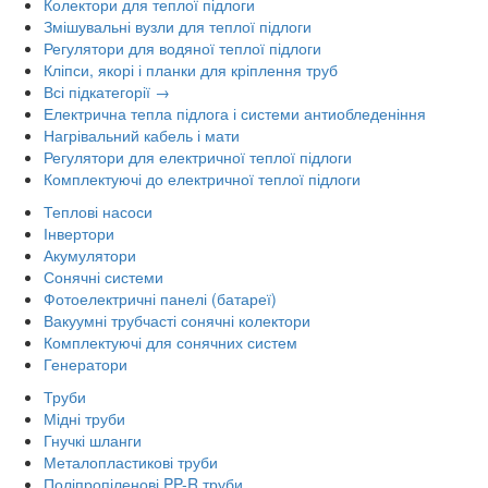
Колектори для теплої підлоги
Змішувальні вузли для теплої підлоги
Регулятори для водяної теплої підлоги
Кліпси, якорі і планки для кріплення труб
Всі підкатегорії →
Електрична тепла підлога і системи антиобледеніння
Нагрівальний кабель і мати
Регулятори для електричної теплої підлоги
Комплектуючі до електричної теплої підлоги
Теплові насоси
Інвертори
Акумулятори
Сонячні системи
Фотоелектричні панелі (батареї)
Вакуумні трубчасті сонячні колектори
Комплектуючі для сонячних систем
Генератори
Труби
Мідні труби
Гнучкі шланги
Металопластикові труби
Поліпропіленові PP-R труби