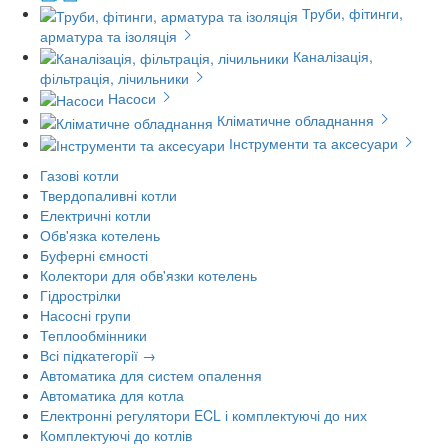
Труби, фітинги,
арматура та ізоляція
Каналізація,
фільтрація, лічильники
Насоси
Кліматичне обладнання
Інструменти та аксесуари
Газові котли
Твердопаливні котли
Електричні котли
Обв'язка котелень
Буферні ємності
Колектори для обв'язки котелень
Гідрострілки
Насосні групи
Теплообмінники
Всі підкатегорії →
Автоматика для систем опалення
Автоматика для котла
Електронні регулятори ECL і комплектуючі до них
Комплектуючі до котлів