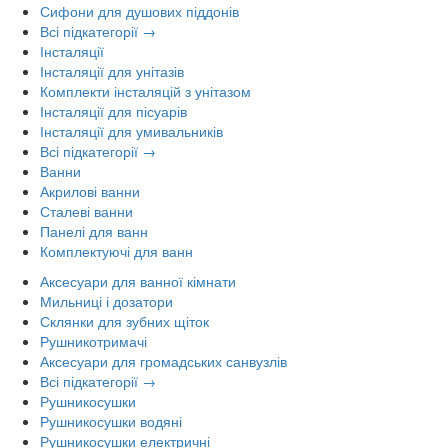
Сифони для душових піддонів
Всі підкатегорії →
Інсталяції
Інсталяції для унітазів
Комплекти інсталяцій з унітазом
Інсталяції для пісуарів
Інсталяції для умивальників
Всі підкатегорії →
Ванни
Акрилові ванни
Сталеві ванни
Панелі для ванн
Комплектуючі для ванн
Аксесуари для ванної кімнати
Мильниці і дозатори
Склянки для зубних щіток
Рушникотримачі
Аксесуари для громадських санвузлів
Всі підкатегорії →
Рушникосушки
Рушникосушки водяні
Рушникосушки електричні