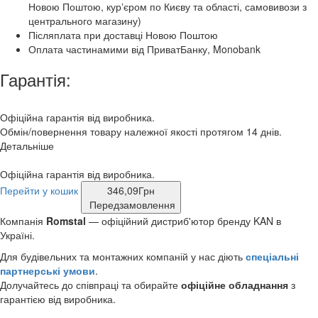
Новою Поштою, курʼєром по Києву та області, самовивози з
центрального магазину)
Післяплата при доставці Новою Поштою
Оплата частинамими від ПриватБанку, Monobank
Гарантія:
Офіційна гарантія від виробника.
Обмін/повернення товару належної якості протягом 14 днів.
Детальніше
Офіційна гарантія від виробника.
Перейти у кошик
346,09
Грн
Передзамовлення
Компанія
Romstal
— офіційний дистриб'ютор бренду KAN в
Україні.
Для будівельних та монтажних компаній у нас діють
спеціальні
партнерські умови
.
Долучайтесь до співпраці та обирайте
офіційне обладнання
з
гарантією від виробника.