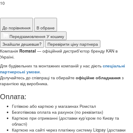
10
До порівняння
В обране
Передзамовлення
У кошику
Знайшли дешевше?
Перевірити ціну партнера
Компанія
Romstal
— офіційний дистриб'ютор бренду KAN в
Україні.
Для будівельних та монтажних компаній у нас діють
спеціальні
партнерські умови
.
Долучайтесь до співпраці та обирайте
офіційне обладнання
з
гарантією від виробника.
Оплата:
Готівкою або карткою у магазинах Ромстал
Безготівкова оплата на рахунок (по реквізитах)
Карткою при отриманні (доставки курʼєром по Києву та
області)
Карткою на сайті через платіжну систему Liqpay (доставки