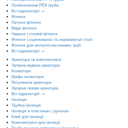
Поліетиленові PEX труби
Всі підкатегорії →
Фітинги
Латунні фітинги
Мідні фітинги
Чавунні і сталеві фітинги
Фітинги з оцинкованої та нержавіючої сталі
Фітинги для металопластикових труб
Всі підкатегорії →
Арматура та комплектуючі
Запірна водяна арматура
Колектори
Шафи колекторні
Регулююча арматура
Запірна газова арматура
Всі підкатегорії →
Ізоляція
Трубна ізоляція
Ізоляція в пластинах і рулонах
Клей для ізоляції
Комплектуючі для ізоляції
Труба захисна гофрована (пешель)