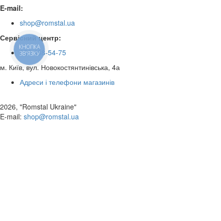
E-mail:
shop@romstal.ua
Сервісний центр:
КНОПКА
050 468-54-75
ЗВ'ЯЗКУ
м. Київ, вул. Новокостянтинівська, 4а
Адреси і телефони магазинів
2026, "Romstal Ukraine"
​E-mail:
shop@romstal.ua