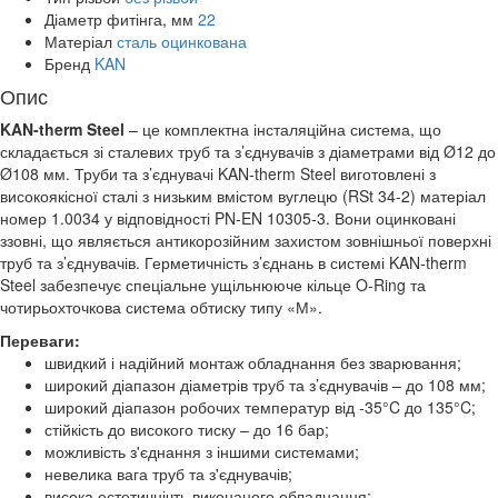
Діаметр фитінга, мм
22
Матеріал
сталь оцинкована
Бренд
KAN
Опис
KAN-therm Steel
– це комплектна інсталяційна система, що
складається зі сталевих труб та з’єднувачів з діаметрами від Ø12 до
Ø108 мм. Труби та з’єднувачі KAN-therm Steel виготовлені з
високоякісної сталі з низьким вмістом вуглецю (RSt 34-2) матеріал
номер 1.0034 у відповідності PN-EN 10305-3. Вони оцинковані
ззовні, що являється антикорозійним захистом зовнішньої поверхні
труб та з’єднувачів. Герметичність з’єднань в системі KAN-therm
Steel забезпечує спеціальне ущільнююче кільце O-Ring та
чотирьохточкова система обтиску типу «М».
Переваги:
швидкий і надійний монтаж обладнання без зварювання;
широкий діапазон діаметрів труб та з’єднувачів – до 108 мм;
широкий діапазон робочих температур від -35°C до 135°C;
стійкість до високого тиску – до 16 бар;
можливість з'єднання з іншими системами;
невелика вага труб та з'єднувачів;
висока естетичнічть виконаного обладнання;