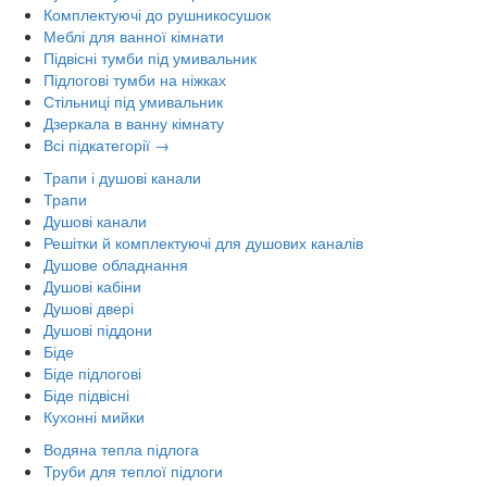
Комплектуючі до рушникосушок
Меблі для ванної кімнати
Підвісні тумби під умивальник
Підлогові тумби на ніжках
Стільниці під умивальник
Дзеркала в ванну кімнату
Всі підкатегорії →
Трапи і душові канали
Трапи
Душові канали
Решітки й комплектуючі для душових каналів
Душове обладнання
Душові кабіни
Душові двері
Душові піддони
Біде
Біде підлогові
Біде підвісні
Кухонні мийки
Водяна тепла підлога
Труби для теплої підлоги