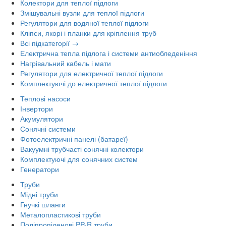
Колектори для теплої підлоги
Змішувальні вузли для теплої підлоги
Регулятори для водяної теплої підлоги
Кліпси, якорі і планки для кріплення труб
Всі підкатегорії →
Електрична тепла підлога і системи антиобледеніння
Нагрівальний кабель і мати
Регулятори для електричної теплої підлоги
Комплектуючі до електричної теплої підлоги
Теплові насоси
Інвертори
Акумулятори
Сонячні системи
Фотоелектричні панелі (батареї)
Вакуумні трубчасті сонячні колектори
Комплектуючі для сонячних систем
Генератори
Труби
Мідні труби
Гнучкі шланги
Металопластикові труби
Поліпропіленові PP-R труби