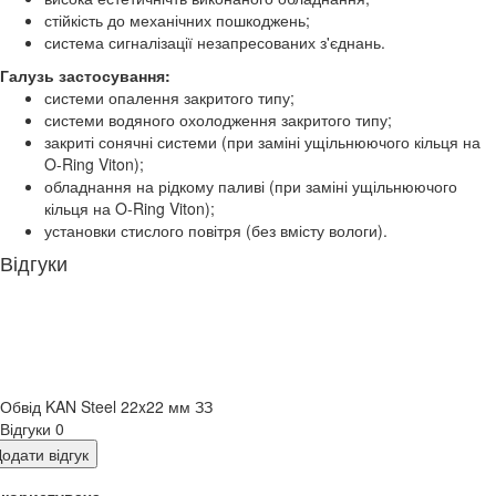
стійкість до механічних пошкоджень;
система сигналізації незапресованих з'єднань.
Галузь застосування:
системи опалення закритого типу;
системи водяного охолодження закритого типу;
закриті сонячні системи (при заміні ущільнюючого кільця на
O-Ring Viton);
обладнання на рідкому паливі (при заміні ущільнюючого
кільця на O-Ring Viton);
установки стислого повітря (без вмісту вологи).
Відгуки
Обвід KAN Steel 22x22 мм ЗЗ
Відгуки
0
одати відгук
я користувача