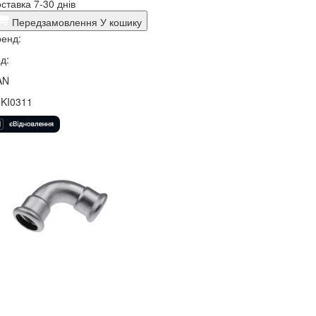
ставка 7-30 днів
Передзамовлення
У кошику
енд:
д:
AN
5KI0311