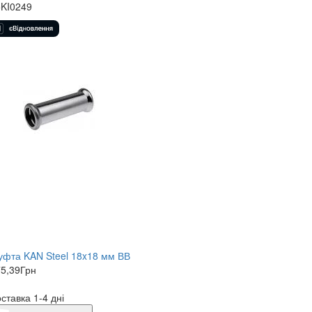
5KI0249
фта KAN Steel 18x18 мм ВВ
5,39
Грн
ставка 1-4 дні