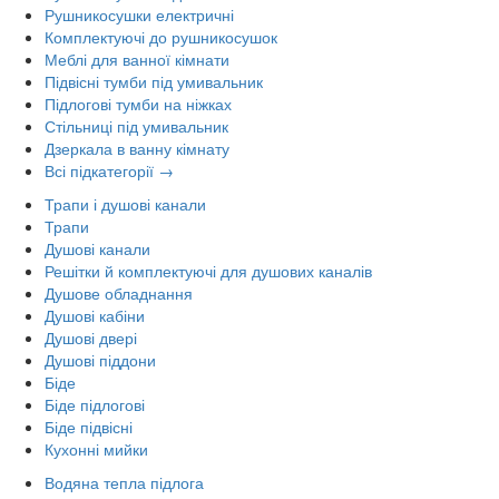
Рушникосушки електричні
Комплектуючі до рушникосушок
Меблі для ванної кімнати
Підвісні тумби під умивальник
Підлогові тумби на ніжках
Стільниці під умивальник
Дзеркала в ванну кімнату
Всі підкатегорії →
Трапи і душові канали
Трапи
Душові канали
Решітки й комплектуючі для душових каналів
Душове обладнання
Душові кабіни
Душові двері
Душові піддони
Біде
Біде підлогові
Біде підвісні
Кухонні мийки
Водяна тепла підлога