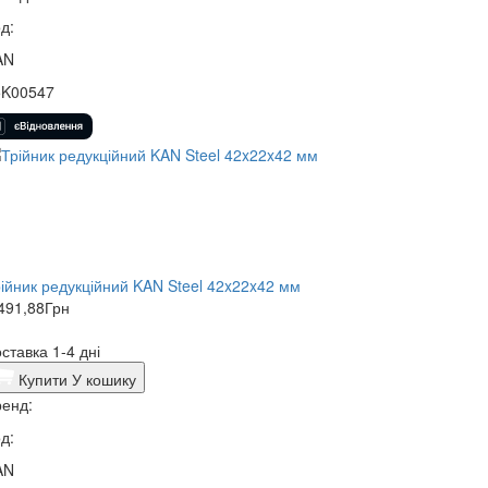
д:
AN
5K00547
ійник редукційний KAN Steel 42x22x42 мм
491,88
Грн
ставка 1-4 дні
Купити
У кошику
енд:
д:
AN