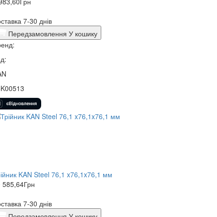
983,60
Грн
ставка 7-30 днів
Передзамовлення
У кошику
енд:
д:
AN
5K00513
ійник KAN Steel 76,1 x76,1x76,1 мм
 585,64
Грн
ставка 7-30 днів
Передзамовлення
У кошику