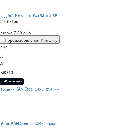
двід 90° KAN Inox 54x54 мм ВВ
034,69
Грн
ставка 7-30 днів
Передзамовлення
У кошику
енд:
д:
AN
5KI0313
ійник KAN Steel 54x54x54 мм