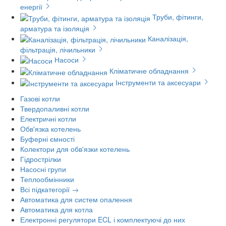
енергії
Труби, фітинги,
арматура та ізоляція
Каналізація,
фільтрація, лічильники
Насоси
Кліматичне обладнання
Інструменти та аксесуари
Газові котли
Твердопаливні котли
Електричні котли
Обв'язка котелень
Буферні ємності
Колектори для обв'язки котелень
Гідрострілки
Насосні групи
Теплообмінники
Всі підкатегорії →
Автоматика для систем опалення
Автоматика для котла
Електронні регулятори ECL і комплектуючі до них