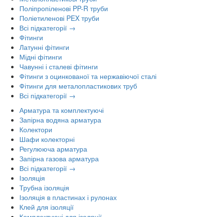
Поліпропіленові PP-R труби
Поліетиленові PEX труби
Всі підкатегорії →
Фітинги
Латунні фітинги
Мідні фітинги
Чавунні і сталеві фітинги
Фітинги з оцинкованої та нержавіючої сталі
Фітинги для металопластикових труб
Всі підкатегорії →
Арматура та комплектуючі
Запірна водяна арматура
Колектори
Шафи колекторні
Регулююча арматура
Запірна газова арматура
Всі підкатегорії →
Ізоляція
Трубна ізоляція
Ізоляція в пластинах і рулонах
Клей для ізоляції
Комплектуючі для ізоляції