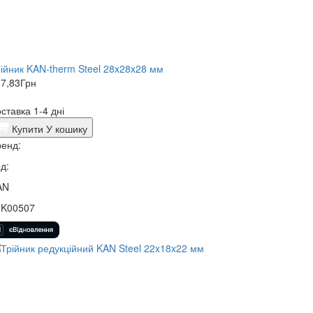
ійник KAN-therm Steel 28x28x28 мм
7,83
Грн
ставка 1-4 дні
Купити
У кошику
енд:
д:
AN
5K00507