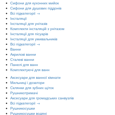
Сифони для кухонних мийок
Сифони для душових піддонів
Всі підкатегорії →
Інсталяції
Інсталяції для унітазів
Комплекти інсталяцій з унітазом
Інсталяції для пісуарів
Інсталяції для умивальників
Всі підкатегорії →
Ванни
Акрилові ванни
Сталеві ванни
Панелі для ванн
Комплектуючі для ванн
Аксесуари для ванної кімнати
Мильниці і дозатори
Склянки для зубних щіток
Рушникотримачі
Аксесуари для громадських санвузлів
Всі підкатегорії →
Рушникосушки
Рушникосушки водяні