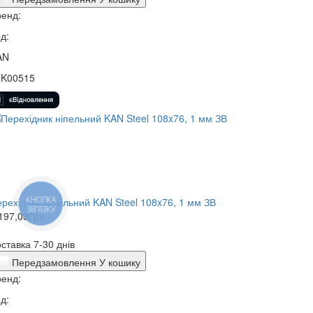
енд:
д:
AN
5K00515
КНОПКА
рехідник ніпельний KAN Steel 108x76, 1 мм ЗВ
ЗВ'ЯЗКУ
197,03
Грн
ставка 7-30 днів
Передзамовлення
У кошику
енд:
д: