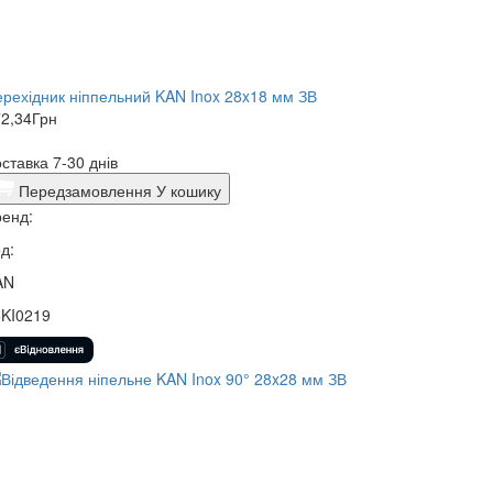
рехідник ніппельний KAN Inox 28x18 мм ЗВ
2,34
Грн
ставка 7-30 днів
Передзамовлення
У кошику
енд:
д:
AN
5KI0219