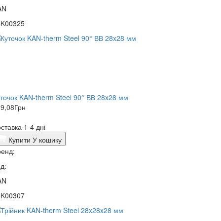
AN
5K00325
точок KAN-therm Steel 90° ВВ 28x28 мм
9,08
Грн
ставка 1-4 дні
Купити
У кошику
енд:
д:
AN
5K00307