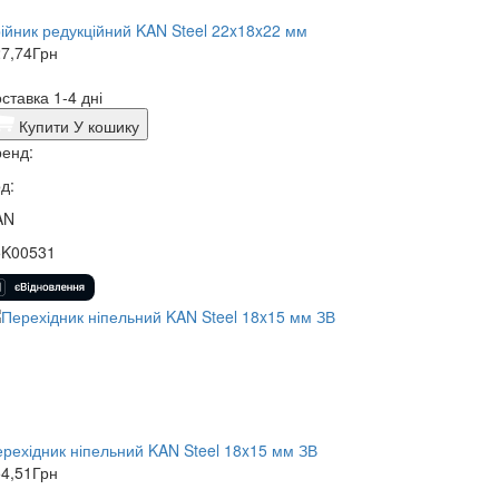
ійник редукційний KAN Steel 22x18x22 мм
7,74
Грн
ставка 1-4 дні
Купити
У кошику
енд:
д:
AN
5K00531
рехідник ніпельний KAN Steel 18x15 мм ЗВ
4,51
Грн