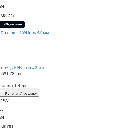
AN
5K00277
анець KAN Inox 42 мм
 561,78
Грн
ставка 1-4 дні
Купити
У кошику
енд:
д:
AN
5KI0761