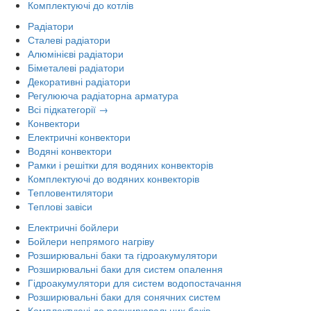
Комплектуючі до котлів
Радіатори
Сталеві радіатори
Алюмінієві радіатори
Біметалеві радіатори
Декоративні радіатори
Регулююча радіаторна арматура
Всі підкатегорії →
Конвектори
Електричні конвектори
Водяні конвектори
Рамки і решітки для водяних конвекторів
Комплектуючі до водяних конвекторів
Тепловентилятори
Теплові завіси
Електричні бойлери
Бойлери непрямого нагріву
Розширювальні баки та гідроакумулятори
Розширювальні баки для систем опалення
Гідроакумулятори для систем водопостачання
Розширювальні баки для сонячних систем
Комплектуючі до розширювальних баків