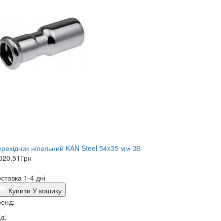
рехідник ніпельний KAN Steel 54x35 мм ЗВ
020,51
Грн
ставка 1-4 дні
Купити
У кошику
енд:
д: