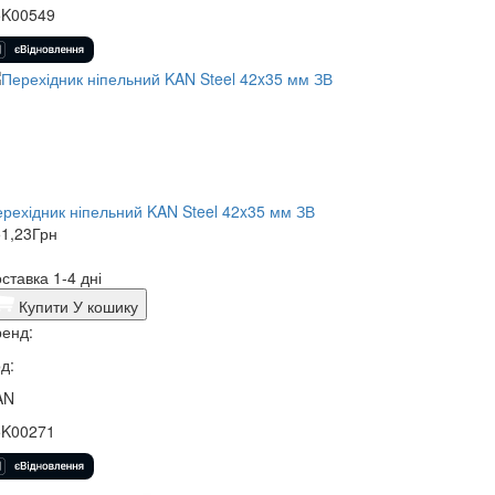
5K00549
рехідник ніпельний KAN Steel 42x35 мм ЗВ
1,23
Грн
ставка 1-4 дні
Купити
У кошику
енд:
д:
AN
5K00271