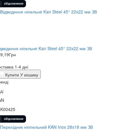
ідведення ніпельнe Kan Steel 45° 22x22 мм ЗВ
9,19
Грн
ставка 1-4 дні
Купити
У кошику
енд:
д:
AN
5K00425