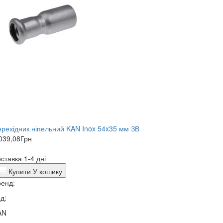
рехідник ніпельний KAN Inox 54x35 мм ЗВ
039,08
Грн
ставка 1-4 дні
Купити
У кошику
енд:
д:
AN