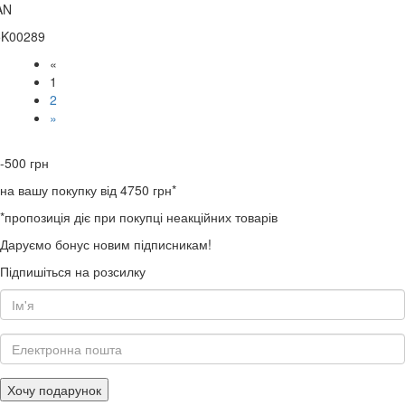
AN
5K00289
«
1
2
»
-500
грн
на вашу покупку від 4750 грн*
*пропозиція діє при покупці неакційних товарів
Даруємо бонус новим підписникам!
Підпишіться на розсилку
Хочу подарунок