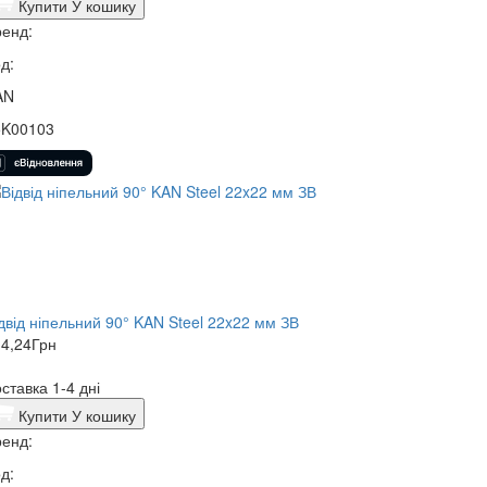
Купити
У кошику
енд:
д:
AN
5K00103
двід ніпельний 90° KAN Steel 22x22 мм ЗВ
4,24
Грн
ставка 1-4 дні
Купити
У кошику
енд:
д: