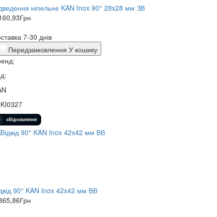
дведення ніпельне KAN Inox 90° 28x28 мм ЗВ
160,93
Грн
ставка 7-30 днів
Передзамовлення
У кошику
енд:
д:
AN
5KI0327
двід 90° KAN Inox 42x42 мм ВВ
365,86
Грн