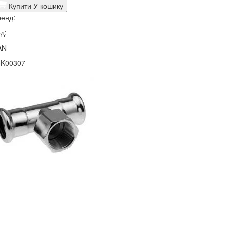
Купити
У кошику
енд:
д:
AN
5K00307