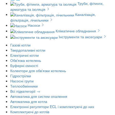
Труби, фітинги,
арматура та ізоляція
Каналізація,
фільтрація, лічильники
Насоси
Кліматичне обладнання
Інструменти та аксесуари
Газові котли
Твердопаливні котли
Електричні котли
Обв'язка котелень
Буферні ємності
Колектори для обв'язки котелень
Гідрострілки
Насосні групи
Теплообмінники
Всі підкатегорії →
Автоматика для систем опалення
Автоматика для котла
Електронні регулятори ECL і комплектуючі до них
Комплектуючі до котлів