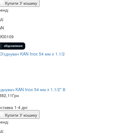
Купити
У кошику
енд:
д:
AN
5KI0109
єднувач KAN Inox 54 мм x 1.1/2" В
882,11
Грн
ставка 1-4 дні
Купити
У кошику
енд:
д: