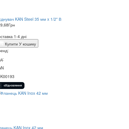
єднувач KAN Steel 35 мм x 1/2" В
9,68
Грн
ставка 1-4 дні
Купити
У кошику
енд:
д:
AN
5K00193
анець KAN Inox 42 мм