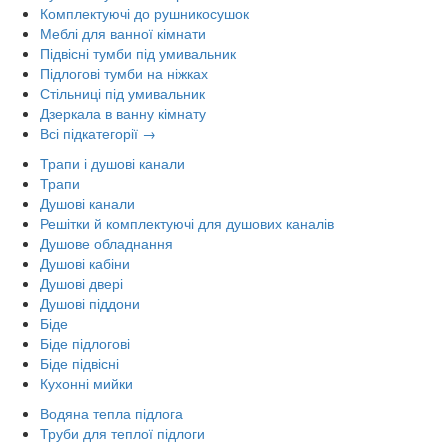
Комплектуючі до рушникосушок
Меблі для ванної кімнати
Підвісні тумби під умивальник
Підлогові тумби на ніжках
Стільниці під умивальник
Дзеркала в ванну кімнату
Всі підкатегорії →
Трапи і душові канали
Трапи
Душові канали
Решітки й комплектуючі для душових каналів
Душове обладнання
Душові кабіни
Душові двері
Душові піддони
Біде
Біде підлогові
Біде підвісні
Кухонні мийки
Водяна тепла підлога
Труби для теплої підлоги