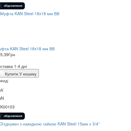
фта KAN Steel 18x18 мм ВВ
5,39
Грн
ставка 1-4 дні
Купити
У кошику
енд:
д:
AN
5K00103