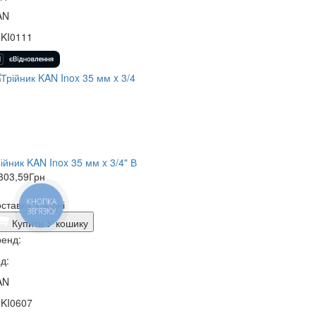
AN
5KI0111
ійник KAN Inox 35 мм x 3/4" В
303,59
Грн
КНОПКА
ставка 1-4 дні
ЗВ'ЯЗКУ
Купити
У кошику
енд:
д:
AN
5KI0607