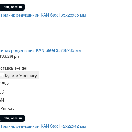
ійник редукційний KAN Steel 35x28x35 мм
133,26
Грн
ставка 1-4 дні
Купити
У кошику
енд:
д:
AN
5K00547