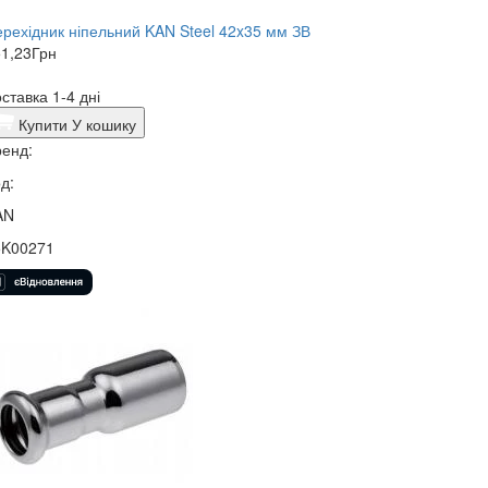
рехідник ніпельний KAN Steel 42x35 мм ЗВ
1,23
Грн
ставка 1-4 дні
Купити
У кошику
енд:
д:
AN
5K00271