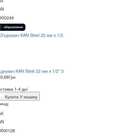
AN
5KI0249
єднувач KAN Steel 22 мм x 1/2" З
0,68
Грн
ставка 1-4 дні
Купити
У кошику
енд:
д:
AN
5K00128