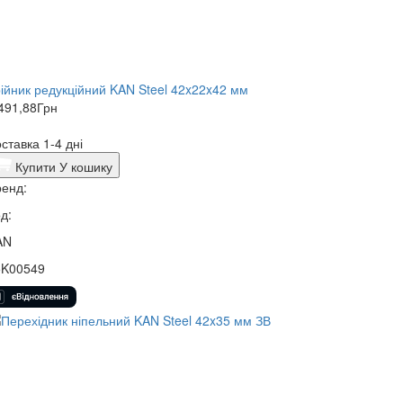
ійник редукційний KAN Steel 42x22x42 мм
491,88
Грн
ставка 1-4 дні
Купити
У кошику
енд:
д:
AN
5K00549