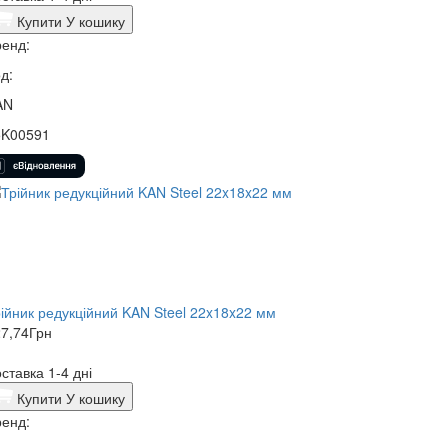
Купити
У кошику
енд:
д:
AN
5K00591
ійник редукційний KAN Steel 22x18x22 мм
7,74
Грн
ставка 1-4 дні
Купити
У кошику
енд: