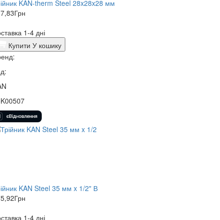
ійник KAN-therm Steel 28x28x28 мм
7,83
Грн
ставка 1-4 дні
Купити
У кошику
енд:
д:
AN
5K00507
ійник KAN Steel 35 мм x 1/2" В
5,92
Грн
ставка 1-4 дні