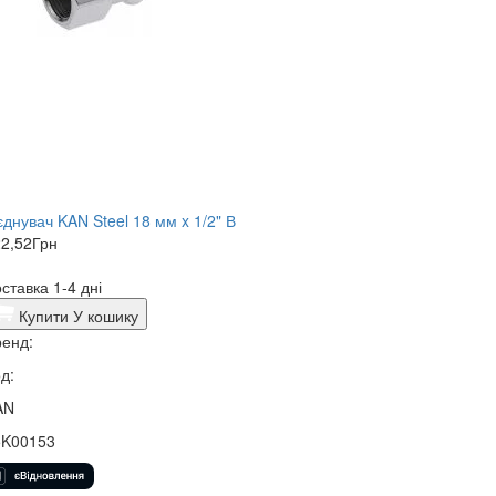
єднувач KAN Steel 18 мм x 1/2" В
2,52
Грн
ставка 1-4 дні
Купити
У кошику
енд:
д:
AN
5K00153