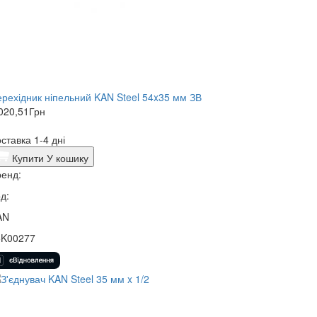
рехідник ніпельний KAN Steel 54x35 мм ЗВ
020,51
Грн
ставка 1-4 дні
Купити
У кошику
енд:
д:
AN
5K00277