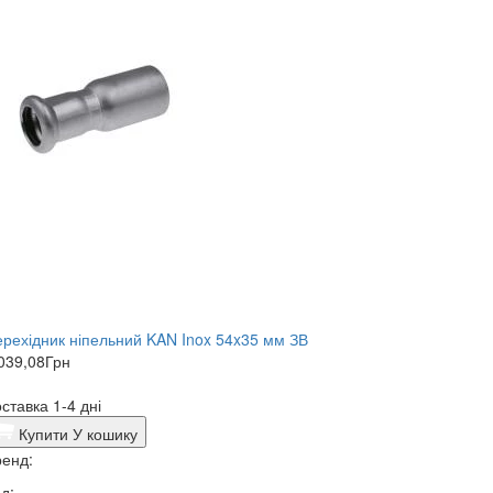
рехідник ніпельний KAN Inox 54x35 мм ЗВ
039,08
Грн
ставка 1-4 дні
Купити
У кошику
енд:
д: