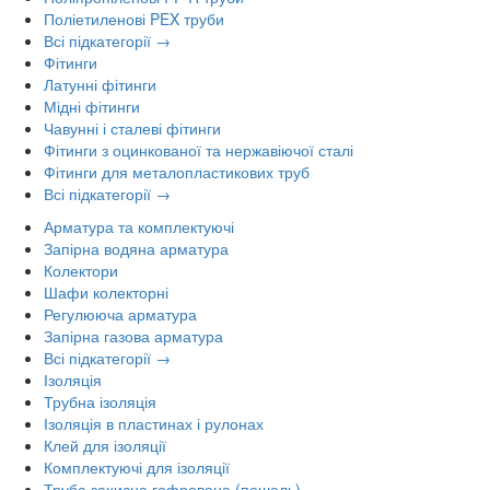
Поліетиленові PEX труби
Всі підкатегорії →
Фітинги
Латунні фітинги
Мідні фітинги
Чавунні і сталеві фітинги
Фітинги з оцинкованої та нержавіючої сталі
Фітинги для металопластикових труб
Всі підкатегорії →
Арматура та комплектуючі
Запірна водяна арматура
Колектори
Шафи колекторні
Регулююча арматура
Запірна газова арматура
Всі підкатегорії →
Ізоляція
Трубна ізоляція
Ізоляція в пластинах і рулонах
Клей для ізоляції
Комплектуючі для ізоляції
Труба захисна гофрована (пешель)