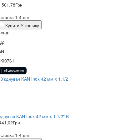
 561,78
Грн
ставка 1-4 дні
Купити
У кошику
енд:
д:
AN
5KI0761
єднувач KAN Inox 42 мм x 1.1/2" В
441,02
Грн
ставка 1-4 дні