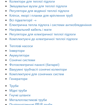
Колектори для теплої підлоги
Змішувальні вузли для теплої підлоги
Регулятори для водяної теплої підлоги
Кліпси, якорі і планки для кріплення труб
Всі підкатегорії →
Електрична тепла підлога і системи антиобледеніння
Нагрівальний кабель і мати
Регулятори для електричної теплої підлоги
Комплектуючі до електричної теплої підлоги
Теплові насоси
Інвертори
Акумулятори
Сонячні системи
Фотоелектричні панелі (батареї)
Вакуумні трубчасті сонячні колектори
Комплектуючі для сонячних систем
Генератори
Труби
Мідні труби
Гнучкі шланги
Металопластикові труби
Поліпропіленові PP-R труби