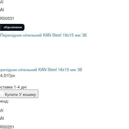
д:
AN
5K00531
рехідник ніпельний KAN Steel 18x15 мм ЗВ
4,51
Грн
ставка 1-4 дні
Купити
У кошику
енд:
д:
AN
5K00251