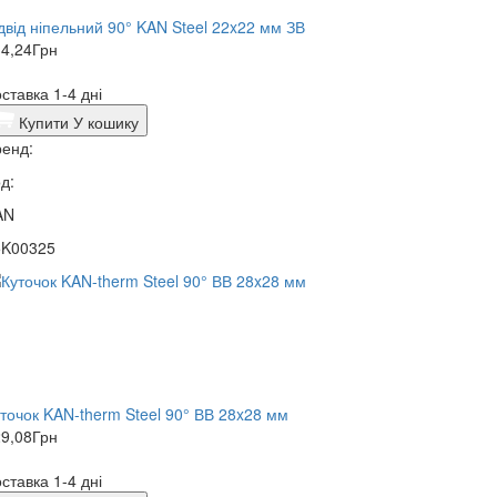
двід ніпельний 90° KAN Steel 22x22 мм ЗВ
4,24
Грн
ставка 1-4 дні
Купити
У кошику
енд:
д:
AN
5K00325
точок KAN-therm Steel 90° ВВ 28x28 мм
9,08
Грн
ставка 1-4 дні