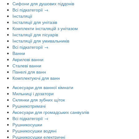
Сифони для душових піддонів
Всі підкатегорії →
Інсталяції
Інсталяції для унітазів
Комплекти інсталяцій з унітазом
Інсталяції для пісуарів
Інсталяції для умивальників
Всі підкатегорії →
Ванни
Акрилові ванни
Сталеві ванни
Панелі для ванн
Комплектуючі для ванн
Аксесуари для ванної кімнати
Мильниці і дозатори
Склянки для зубних щіток
Рушникотримачі
Аксесуари для громадських санвузлів
Всі підкатегорії →
Рушникосушки
Рушникосушки водяні
Рушникосушки електричні