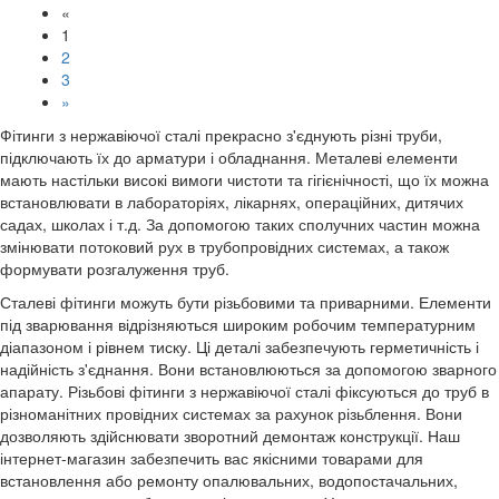
«
1
2
3
»
Фітинги з нержавіючої сталі прекрасно з'єднують різні труби,
підключають їх до арматури і обладнання. Металеві елементи
мають настільки високі вимоги чистоти та гігієнічності, що їх можна
встановлювати в лабораторіях, лікарнях, операційних, дитячих
садах, школах і т.д. За допомогою таких сполучних частин можна
змінювати потоковий рух в трубопровідних системах, а також
формувати розгалуження труб.
Сталеві фітинги можуть бути різьбовими та приварними. Елементи
під зварювання відрізняються широким робочим температурним
діапазоном і рівнем тиску. Ці деталі забезпечують герметичність і
надійність з'єднання. Вони встановлюються за допомогою зварного
апарату. Різьбові фітинги з нержавіючої сталі фіксуються до труб в
різноманітних провідних системах за рахунок різьблення. Вони
дозволяють здійснювати зворотний демонтаж конструкції. Наш
інтернет-магазин забезпечить вас якісними товарами для
встановлення або ремонту опалювальних, водопостачальних,