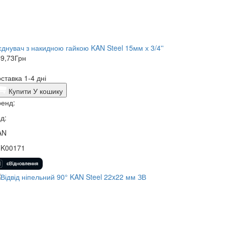
єднувач з накидною гайкою KAN Steel 15мм х 3/4''
9,73
Грн
ставка 1-4 дні
Купити
У кошику
енд:
д:
AN
5K00171