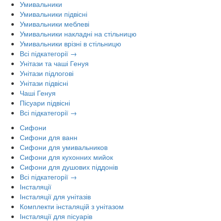
Умивальники
Умивальники підвісні
Умивальники меблеві
Умивальники накладні на стільницю
Умивальники врізні в стільницю
Всі підкатегорії →
Унітази та чаші Генуя
Унітази підлогові
Унітази підвісні
Чаші Генуя
Пісуари підвісні
Всі підкатегорії →
Сифони
Сифони для ванн
Сифони для умивальников
Сифони для кухонних мийок
Сифони для душових піддонів
Всі підкатегорії →
Інсталяції
Інсталяції для унітазів
Комплекти інсталяцій з унітазом
Інсталяції для пісуарів