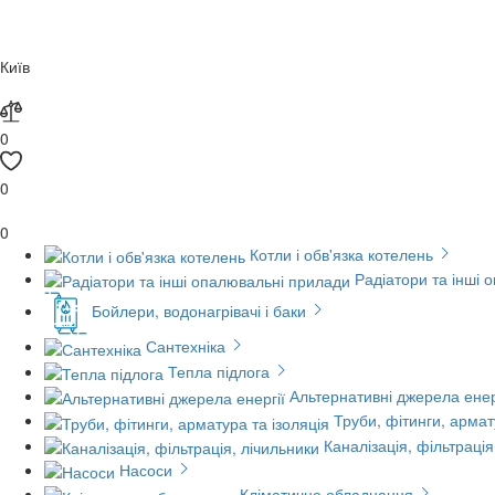
Київ
0
0
0
Котли і обв'язка котелень
Радіатори та інші 
Бойлери, водонагрівачі і баки
Сантехніка
Тепла підлога
Альтернативні джерела енер
Труби, фітинги, армат
Каналізація, фільтрація
Насоси
Кліматичне обладнання