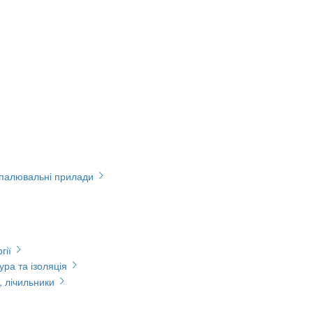
опалювальні прилади
гії
ура та ізоляція
, лічильники