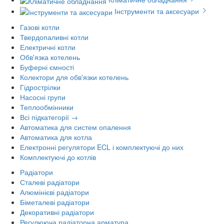
Інструменти та аксесуари
Газові котли
Твердопаливні котли
Електричні котли
Обв'язка котелень
Буферні ємності
Колектори для обв'язки котелень
Гідрострілки
Насосні групи
Теплообмінники
Всі підкатегорії →
Автоматика для систем опалення
Автоматика для котла
Електронні регулятори ECL і комплектуючі до них
Комплектуючі до котлів
Радіатори
Сталеві радіатори
Алюмінієві радіатори
Біметалеві радіатори
Декоративні радіатори
Регулююча радіаторна арматура