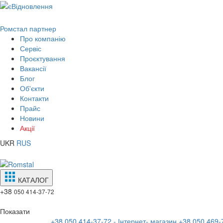
Ромстал партнер
Про компанію
Сервіс
Проєктування
Вакансії
Блог
Об'єкти
Контакти
Прайс
Новини
Акції
UKR
RUS
КАТАЛОГ
+38
050 414-37-72
Показати
+38 050 414-37-72 - Інтернет- магазин
+38 050 469-