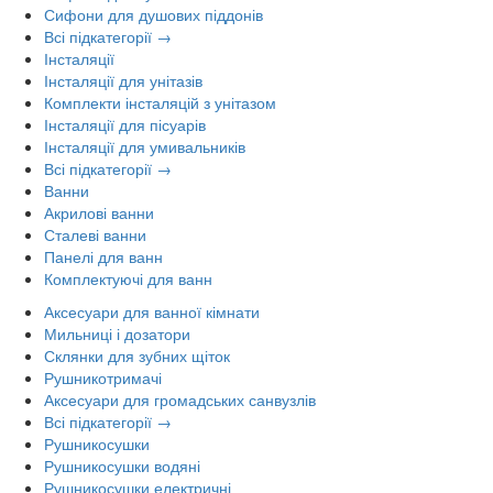
Сифони для душових піддонів
Всі підкатегорії →
Інсталяції
Інсталяції для унітазів
Комплекти інсталяцій з унітазом
Інсталяції для пісуарів
Інсталяції для умивальників
Всі підкатегорії →
Ванни
Акрилові ванни
Сталеві ванни
Панелі для ванн
Комплектуючі для ванн
Аксесуари для ванної кімнати
Мильниці і дозатори
Склянки для зубних щіток
Рушникотримачі
Аксесуари для громадських санвузлів
Всі підкатегорії →
Рушникосушки
Рушникосушки водяні
Рушникосушки електричні