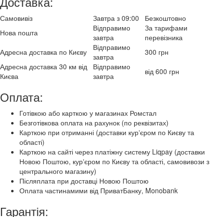
Доставка:
Самовивіз
Завтра з 09:00
Безкоштовно
Відправимо
За тарифами
Нова пошта
завтра
перевізника
Відправимо
Адресна доставка по Києву
300 грн
завтра
Адресна доставка 30 км від
Відправимо
від 600 грн
Києва
завтра
Оплата:
Готівкою або карткою у магазинах Ромстал
Безготівкова оплата на рахунок (по реквізитах)
Карткою при отриманні (доставки курʼєром по Києву та
області)
Карткою на сайті через платіжну систему Liqpay (доставки
Новою Поштою, курʼєром по Києву та області, самовивози з
центрального магазину)
Післяплата при доставці Новою Поштою
Оплата частинамими від ПриватБанку, Monobank
Гарантія: