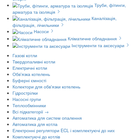
Труби, фітинги,
арматура та ізоляція
Каналізація,
фільтрація, лічильники
Насоси
Кліматичне обладнання
Інструменти та аксесуари
Газові котли
Твердопаливні котли
Електричні котли
Обв'язка котелень
Буферні ємності
Колектори для обв'язки котелень
Гідрострілки
Насосні групи
Теплообмінники
Всі підкатегорії →
Автоматика для систем опалення
Автоматика для котла
Електронні регулятори ECL і комплектуючі до них
Комплектуючі до котлів