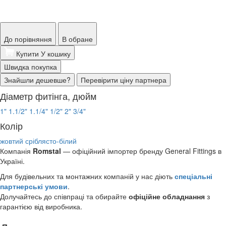
До порівняння
В обране
Купити
У кошику
Швидка покупка
Знайшли дешевше?
Перевірити ціну партнера
Діаметр фитінга, дюйм
1"
1.1/2"
1.1/4"
1/2"
2"
3/4"
Колір
жовтий
сріблясто-білий
Компанія
Romstal
— офіційний імпортер бренду General Fittings в
Україні.
Для будівельних та монтажних компаній у нас діють
спеціальні
партнерські умови
.
Долучайтесь до співпраці та обирайте
офіційне обладнання
з
гарантією від виробника.