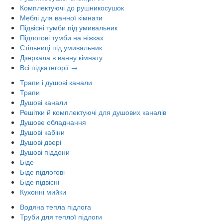
Комплектуючі до рушникосушок
Меблі для ванної кімнати
Підвісні тумби під умивальник
Підлогові тумби на ніжках
Стільниці під умивальник
Дзеркала в ванну кімнату
Всі підкатегорії →
Трапи і душові канали
Трапи
Душові канали
Решітки й комплектуючі для душових каналів
Душове обладнання
Душові кабіни
Душові двері
Душові піддони
Біде
Біде підлогові
Біде підвісні
Кухонні мийки
Водяна тепла підлога
Труби для теплої підлоги