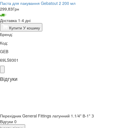
Паста для пакування Gebatout 2 200 мл
299,83
Грн
Доставка 1-4 дні
Купити
У кошику
Бренд:
Код:
GEB
69LS9301
Відгуки
Перехідник General Fittings латунний 1.1/4" В-1" З
Відгуки
0
одати відгук