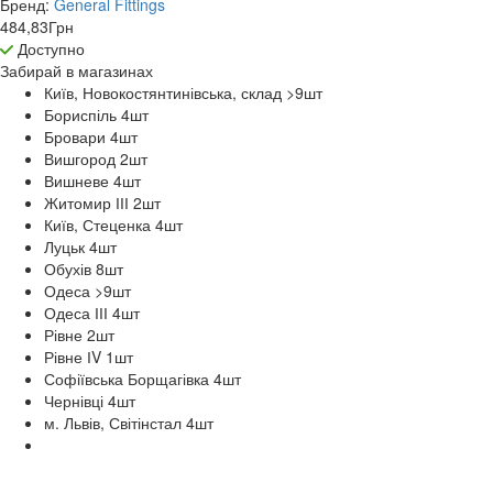
Бренд:
General Fittings
484,83
Грн
Доступно
Забирай в
магазинах
Київ, Новокостянтинівська, склад >9
шт
Бориспіль 4
шт
Бровари 4
шт
Вишгород 2
шт
Вишневе 4
шт
Житомир ІІІ 2
шт
Київ, Стеценка 4
шт
Луцьк 4
шт
Обухів 8
шт
Одеса >9
шт
Одеса ІІІ 4
шт
Рівне 2
шт
Рівне ІV 1
шт
Софіївська Борщагівка 4
шт
Чернівці 4
шт
м. Львів, Світінстал 4
шт