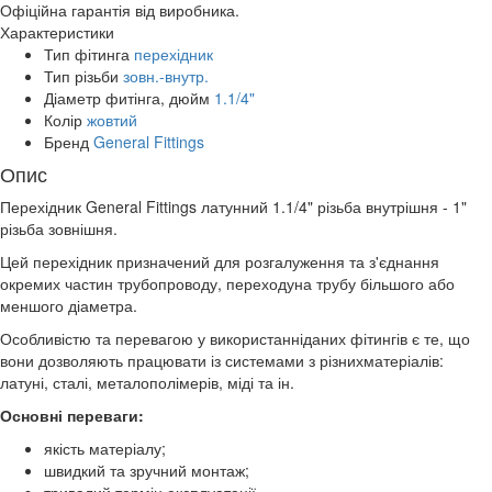
Офіційна гарантія від виробника.
Характеристики
Тип фітинга
перехідник
Тип різьби
зовн.-внутр.
Діаметр фитінга, дюйм
1.1/4"
Колір
жовтий
Бренд
General Fittings
Опис
Перехідник General Fittings латунний 1.1/4" різьба внутрішня - 1"
різьба зовнішня.
Цей перехідник призначений для розгалуження та з'єднання
окремих частин трубопроводу, переходуна трубу більшого або
меншого діаметра.
Особливістю та перевагою у використанніданих фітингів є те, що
вони дозволяють працювати із системами з різнихматеріалів:
латуні, сталі, металополімерів, міді та ін.
Основні переваги:
якість матеріалу;
швидкий та зручний монтаж;
тривалий термін експлуатації.