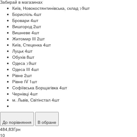
Забирай в
магазинах
Київ, Новокостянтинівська, склад >9
шт
Бориспіль 4
шт
Бровари 4
шт
Вишгород 2
шт
Вишневе 4
шт
Житомир ІІІ 2
шт
Київ, Стеценка 4
шт
Луцьк 4
шт
Обухів 8
шт
Одеса >9
шт
Одеса ІІІ 4
шт
Рівне 2
шт
Рівне ІV 1
шт
Софіївська Борщагівка 4
шт
Чернівці 4
шт
м. Львів, Світінстал 4
шт
До порівняння
В обране
484,83
Грн
10