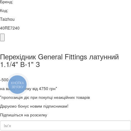
Бренд:
Код:
Taizhou
40RE7240
Перехідник General Fittings латунний
1.1/4" В-1" З
-500
грн
КНОПКА
ЗВ'ЯЗКУ
на вашу покупку від 4750 грн*
*пропозиція діє при покупці неакційних товарів
Даруємо бонус новим підписникам!
Підпишіться на розсилку