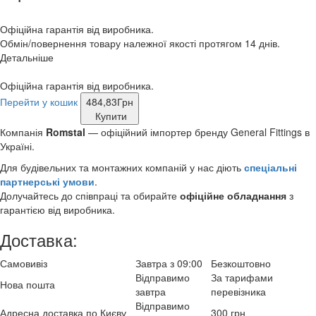
Офіційна гарантія від виробника.
Обмін/повернення товару належної якості протягом 14 днів.
Детальніше
Офіційна гарантія від виробника.
Перейти у кошик
484,83
Грн
Купити
Компанія
Romstal
— офіційний імпортер бренду General Fittings в
Україні.
Для будівельних та монтажних компаній у нас діють
спеціальні
партнерські умови
.
Долучайтесь до співпраці та обирайте
офіційне обладнання
з
гарантією від виробника.
Доставка:
Самовивіз
Завтра з 09:00
Безкоштовно
Відправимо
За тарифами
Нова пошта
завтра
перевізника
Відправимо
Адресна доставка по Києву
300 грн