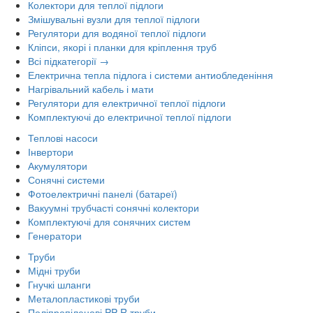
Колектори для теплої підлоги
Змішувальні вузли для теплої підлоги
Регулятори для водяної теплої підлоги
Кліпси, якорі і планки для кріплення труб
Всі підкатегорії →
Електрична тепла підлога і системи антиобледеніння
Нагрівальний кабель і мати
Регулятори для електричної теплої підлоги
Комплектуючі до електричної теплої підлоги
Теплові насоси
Інвертори
Акумулятори
Сонячні системи
Фотоелектричні панелі (батареї)
Вакуумні трубчасті сонячні колектори
Комплектуючі для сонячних систем
Генератори
Труби
Мідні труби
Гнучкі шланги
Металопластикові труби
Поліпропіленові PP-R труби