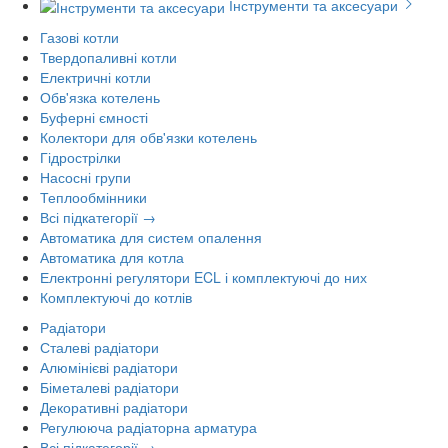
Інструменти та аксесуари
Газові котли
Твердопаливні котли
Електричні котли
Обв'язка котелень
Буферні ємності
Колектори для обв'язки котелень
Гідрострілки
Насосні групи
Теплообмінники
Всі підкатегорії →
Автоматика для систем опалення
Автоматика для котла
Електронні регулятори ECL і комплектуючі до них
Комплектуючі до котлів
Радіатори
Сталеві радіатори
Алюмінієві радіатори
Біметалеві радіатори
Декоративні радіатори
Регулююча радіаторна арматура
Всі підкатегорії →