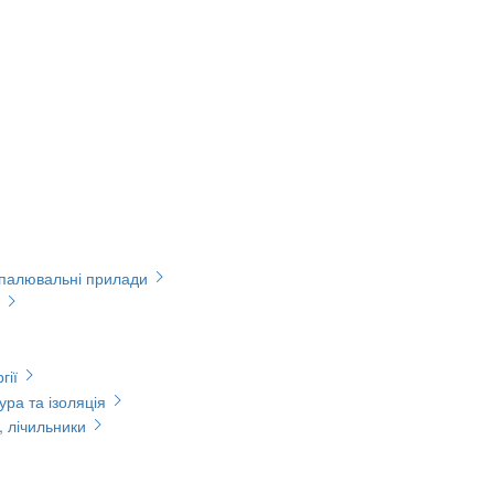
опалювальні прилади
гії
ура та ізоляція
, лічильники