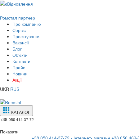
Ромстал партнер
Про компанію
Сервіс
Проєктування
Вакансії
Блог
Об'єкти
Контакти
Прайс
Новини
Акції
UKR
RUS
КАТАЛОГ
+38
050 414-37-72
Показати
+38 050 414-37-72 - Інтернет- магазин
+38 050 469-