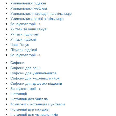
Умивальники підвісні
Умивальники меблеві
Умивальники накладні на стільницю
Умивальники врізні в стільницю
Всі підкатегорії →
Унітази та чаші Генуя
Унітази підлогові
Унітази підвісні
Чаші Генуя
Пісуари підвісні
Всі підкатегорії →
Сифони
Сифони для ванн
Сифони для умивальников
Сифони для кухонних мийок
Сифони для душових піддонів
Всі підкатегорії →
Інсталяції
Інсталяції для унітазів
Комплекти інсталяцій з унітазом
Інсталяції для пісуарів
Інсталяції для умивальників