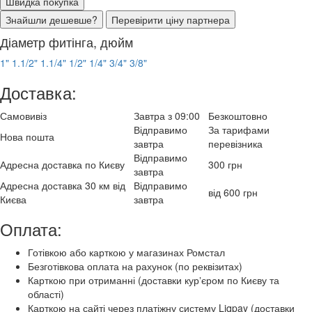
Швидка покупка
Знайшли дешевше?
Перевірити ціну партнера
Діаметр фитінга, дюйм
1"
1.1/2"
1.1/4"
1/2"
1/4"
3/4"
3/8"
Доставка:
Самовивіз
Завтра з 09:00
Безкоштовно
Відправимо
За тарифами
Нова пошта
завтра
перевізника
Відправимо
Адресна доставка по Києву
300 грн
завтра
Адресна доставка 30 км від
Відправимо
від 600 грн
Києва
завтра
Оплата:
Готівкою або карткою у магазинах Ромстал
Безготівкова оплата на рахунок (по реквізитах)
Карткою при отриманні (доставки курʼєром по Києву та
області)
Карткою на сайті через платіжну систему Liqpay (доставки