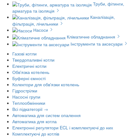
Труби, фітинги,
арматура та ізоляція
Каналізація,
фільтрація, лічильники
Насоси
Кліматичне обладнання
Інструменти та аксесуари
Газові котли
Твердопаливні котли
Електричні котли
Обв'язка котелень
Буферні ємності
Колектори для обв'язки котелень
Гідрострілки
Насосні групи
Теплообмінники
Всі підкатегорії →
Автоматика для систем опалення
Автоматика для котла
Електронні регулятори ECL і комплектуючі до них
Комплектуючі до котлів