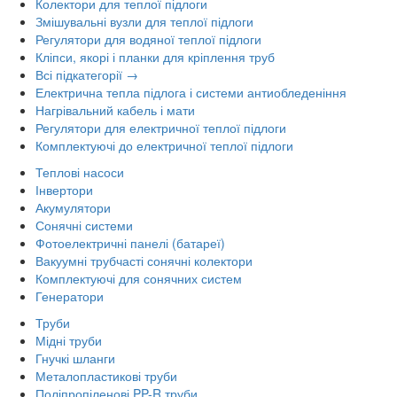
Колектори для теплої підлоги
Змішувальні вузли для теплої підлоги
Регулятори для водяної теплої підлоги
Кліпси, якорі і планки для кріплення труб
Всі підкатегорії →
Електрична тепла підлога і системи антиобледеніння
Нагрівальний кабель і мати
Регулятори для електричної теплої підлоги
Комплектуючі до електричної теплої підлоги
Теплові насоси
Інвертори
Акумулятори
Сонячні системи
Фотоелектричні панелі (батареї)
Вакуумні трубчасті сонячні колектори
Комплектуючі для сонячних систем
Генератори
Труби
Мідні труби
Гнучкі шланги
Металопластикові труби
Поліпропіленові PP-R труби