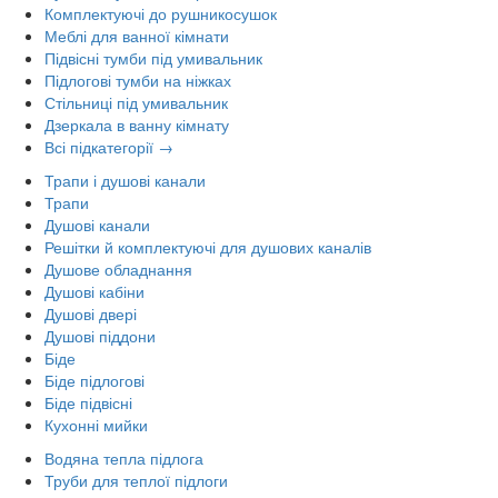
Комплектуючі до рушникосушок
Меблі для ванної кімнати
Підвісні тумби під умивальник
Підлогові тумби на ніжках
Стільниці під умивальник
Дзеркала в ванну кімнату
Всі підкатегорії →
Трапи і душові канали
Трапи
Душові канали
Решітки й комплектуючі для душових каналів
Душове обладнання
Душові кабіни
Душові двері
Душові піддони
Біде
Біде підлогові
Біде підвісні
Кухонні мийки
Водяна тепла підлога
Труби для теплої підлоги