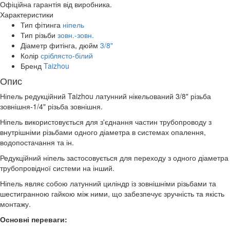
Офіційна гарантія від виробника.
Характеристики
Тип фітинга
ніпель
Тип різьби
зовн.-зовн.
Діаметр фитінга, дюйм
3/8"
Колір
сріблясто-білий
Бренд
Taizhou
Опис
Ніпель редукційний Taizhou латунний нікельований 3/8" різьба
зовнішня-1/4" різьба зовнішня.
Ніпель використовується для з'єднання частин трубопроводу з
внутрішніми різьбами одного діаметра в системах опалення,
водопостачання та ін.
Редукційний ніпель застосовується для переходу з одного діаметра
трубопровідної системи на інший.
Ніпель являє собою латунний циліндр із зовнішніми різьбами та
шестигранною гайкою між ними, що забезпечує зручність та якість
монтажу.
Основні переваги: