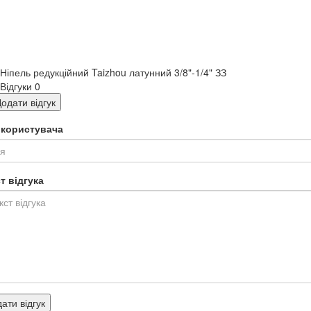
Ніпель редукційний Taizhou латунний 3/8"-1/4" ЗЗ
Відгуки
0
одати відгук
я користувача
т відгука
ати відгук