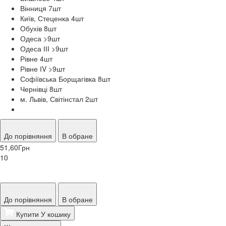
Вінниця 7
шт
Київ, Стеценка 4
шт
Обухів 8
шт
Одеса >9
шт
Одеса ІІІ >9
шт
Рівне 4
шт
Рівне ІV >9
шт
Софіївська Борщагівка 8
шт
Чернівці 8
шт
м. Львів, Світінстал 2
шт
До порівняння
В обране
51,60
Грн
10
До порівняння
В обране
Купити
У кошику