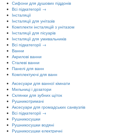
Сифони для душових піддонів
Всі підкатегорії →
Інсталяції
Інсталяції для унітазів
Комплекти інсталяцій з унітазом
Інсталяції для пісуарів
Інсталяції для умивальників
Всі підкатегорії →
Ванни
Акрилові ванни
Сталеві ванни
Панелі для ванн
Комплектуючі для ванн
Аксесуари для ванної кімнати
Мильниці і дозатори
Склянки для зубних щіток
Рушникотримачі
Аксесуари для громадських санвузлів
Всі підкатегорії →
Рушникосушки
Рушникосушки водяні
Рушникосушки електричні