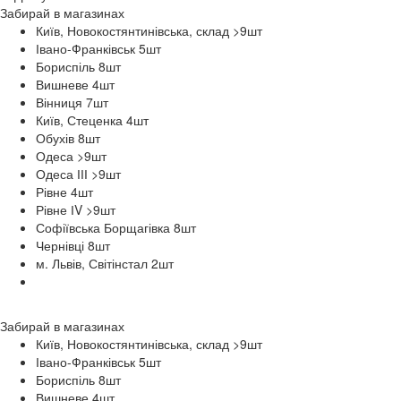
Забирай в
магазинах
Київ, Новокостянтинівська, склад >9
шт
Івано-Франківськ 5
шт
Бориспіль 8
шт
Вишневе 4
шт
Вінниця 7
шт
Київ, Стеценка 4
шт
Обухів 8
шт
Одеса >9
шт
Одеса ІІІ >9
шт
Рівне 4
шт
Рівне ІV >9
шт
Софіївська Борщагівка 8
шт
Чернівці 8
шт
м. Львів, Світінстал 2
шт
Забирай в
магазинах
Київ, Новокостянтинівська, склад >9
шт
Івано-Франківськ 5
шт
Бориспіль 8
шт
Вишневе 4
шт