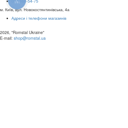
050 468-54-75
ЗВ'ЯЗКУ
м. Київ, вул. Новокостянтинівська, 4а
Адреси і телефони магазинів
2026, "Romstal Ukraine"
​E-mail:
shop@romstal.ua