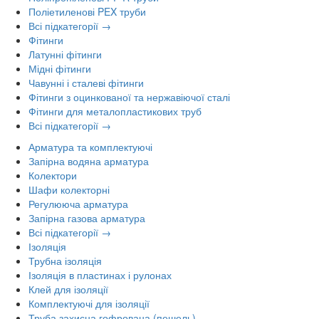
Поліетиленові PEX труби
Всі підкатегорії →
Фітинги
Латунні фітинги
Мідні фітинги
Чавунні і сталеві фітинги
Фітинги з оцинкованої та нержавіючої сталі
Фітинги для металопластикових труб
Всі підкатегорії →
Арматура та комплектуючі
Запірна водяна арматура
Колектори
Шафи колекторні
Регулююча арматура
Запірна газова арматура
Всі підкатегорії →
Ізоляція
Трубна ізоляція
Ізоляція в пластинах і рулонах
Клей для ізоляції
Комплектуючі для ізоляції
Труба захисна гофрована (пешель)