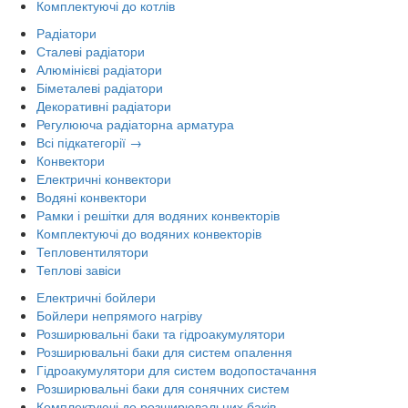
Комплектуючі до котлів
Радіатори
Сталеві радіатори
Алюмінієві радіатори
Біметалеві радіатори
Декоративні радіатори
Регулююча радіаторна арматура
Всі підкатегорії →
Конвектори
Електричні конвектори
Водяні конвектори
Рамки і решітки для водяних конвекторів
Комплектуючі до водяних конвекторів
Тепловентилятори
Теплові завіси
Електричні бойлери
Бойлери непрямого нагріву
Розширювальні баки та гідроакумулятори
Розширювальні баки для систем опалення
Гідроакумулятори для систем водопостачання
Розширювальні баки для сонячних систем
Комплектуючі до розширювальних баків