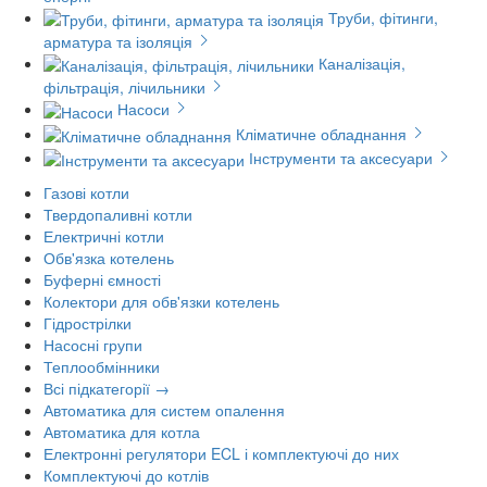
Труби, фітинги,
арматура та ізоляція
Каналізація,
фільтрація, лічильники
Насоси
Кліматичне обладнання
Інструменти та аксесуари
Газові котли
Твердопаливні котли
Електричні котли
Обв'язка котелень
Буферні ємності
Колектори для обв'язки котелень
Гідрострілки
Насосні групи
Теплообмінники
Всі підкатегорії →
Автоматика для систем опалення
Автоматика для котла
Електронні регулятори ECL і комплектуючі до них
Комплектуючі до котлів