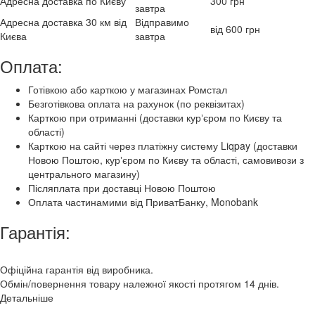
Адресна доставка по Києву
300 грн
завтра
Адресна доставка 30 км від
Відправимо
від 600 грн
Києва
завтра
Оплата:
Готівкою або карткою у магазинах Ромстал
Безготівкова оплата на рахунок (по реквізитах)
Карткою при отриманні (доставки курʼєром по Києву та
області)
Карткою на сайті через платіжну систему Liqpay (доставки
Новою Поштою, курʼєром по Києву та області, самовивози з
центрального магазину)
Післяплата при доставці Новою Поштою
Оплата частинамими від ПриватБанку, Monobank
Гарантія:
Офіційна гарантія від виробника.
Обмін/повернення товару належної якості протягом 14 днів.
Детальніше