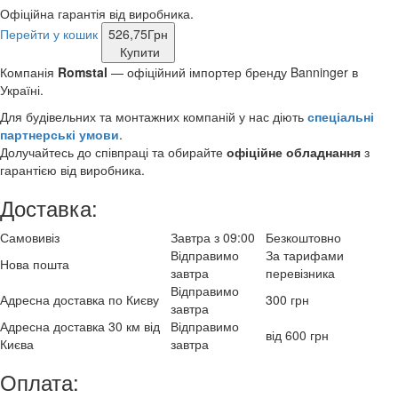
Офіційна гарантія від виробника.
Перейти у кошик
526,75
Грн
Купити
Компанія
Romstal
— офіційний імпортер бренду Banninger в
Україні.
Для будівельних та монтажних компаній у нас діють
спеціальні
партнерські умови
.
Долучайтесь до співпраці та обирайте
офіційне обладнання
з
гарантією від виробника.
Доставка:
Самовивіз
Завтра з 09:00
Безкоштовно
Відправимо
За тарифами
Нова пошта
завтра
перевізника
Відправимо
Адресна доставка по Києву
300 грн
завтра
Адресна доставка 30 км від
Відправимо
від 600 грн
Києва
завтра
Оплата: