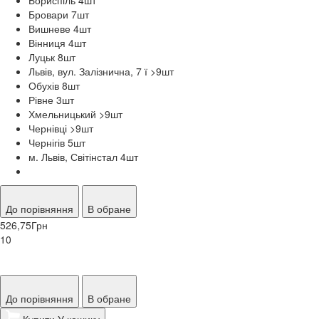
Бровари 7
шт
Вишневе 4
шт
Вінниця 4
шт
Луцьк 8
шт
Львів, вул. Залізнична, 7 ї >9
шт
Обухів 8
шт
Рівне 3
шт
Хмельницький >9
шт
Чернівці >9
шт
Чернігів 5
шт
м. Львів, Світінстал 4
шт
До порівняння
В обране
526,75
Грн
10
До порівняння
В обране
Купити
У кошику