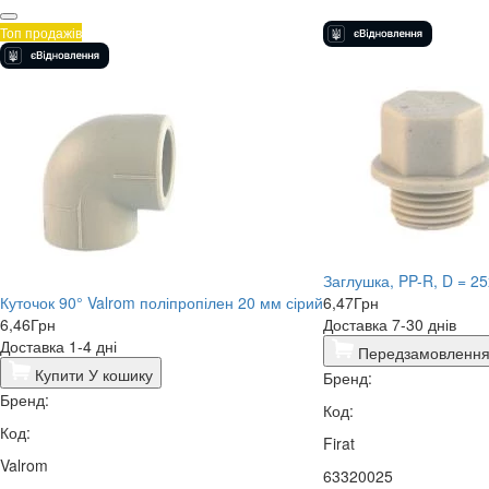
Топ продажів
Заглушка, PP-R, D = 25
Куточок 90° Valrom поліпропілен 20 мм сірий
6,47
Грн
6,46
Грн
Доставка 7-30 днів
Доставка 1-4 дні
Передзамовленн
Купити
У кошику
Бренд:
Бренд:
Код:
Код:
Firat
Valrom
63320025