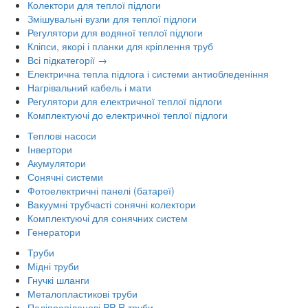
Колектори для теплої підлоги
Змішувальні вузли для теплої підлоги
Регулятори для водяної теплої підлоги
Кліпси, якорі і планки для кріплення труб
Всі підкатегорії →
Електрична тепла підлога і системи антиобледеніння
Нагрівальний кабель і мати
Регулятори для електричної теплої підлоги
Комплектуючі до електричної теплої підлоги
Теплові насоси
Інвертори
Акумулятори
Сонячні системи
Фотоелектричні панелі (батареї)
Вакуумні трубчасті сонячні колектори
Комплектуючі для сонячних систем
Генератори
Труби
Мідні труби
Гнучкі шланги
Металопластикові труби
Поліпропіленові PP-R труби