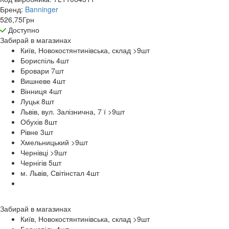
Бренд:
Banninger
526,75
Грн
Доступно
Забирай в
магазинах
Київ, Новокостянтинівська, склад >9
шт
Бориспіль 4
шт
Бровари 7
шт
Вишневе 4
шт
Вінниця 4
шт
Луцьк 8
шт
Львів, вул. Залізнична, 7 ї >9
шт
Обухів 8
шт
Рівне 3
шт
Хмельницький >9
шт
Чернівці >9
шт
Чернігів 5
шт
м. Львів, Світінстал 4
шт
Забирай в
магазинах
Київ, Новокостянтинівська, склад >9
шт
Бориспіль 4
шт