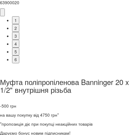
63900020
1
2
3
4
5
6
Муфта поліпропіленова Banninger 20 x
1/2" внутрішня різьба
-500
грн
на вашу покупку від 4750 грн*
*пропозиція діє при покупці неакційних товарів
Даруємо бонус новим підписникам!