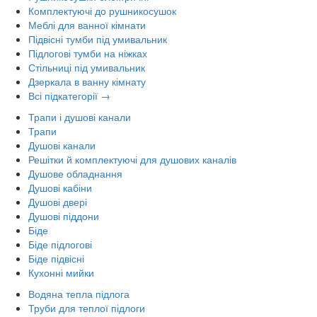
Комплектуючі до рушникосушок
Меблі для ванної кімнати
Підвісні тумби під умивальник
Підлогові тумби на ніжках
Стільниці під умивальник
Дзеркала в ванну кімнату
Всі підкатегорії →
Трапи і душові канали
Трапи
Душові канали
Решітки й комплектуючі для душових каналів
Душове обладнання
Душові кабіни
Душові двері
Душові піддони
Біде
Біде підлогові
Біде підвісні
Кухонні мийки
Водяна тепла підлога
Труби для теплої підлоги