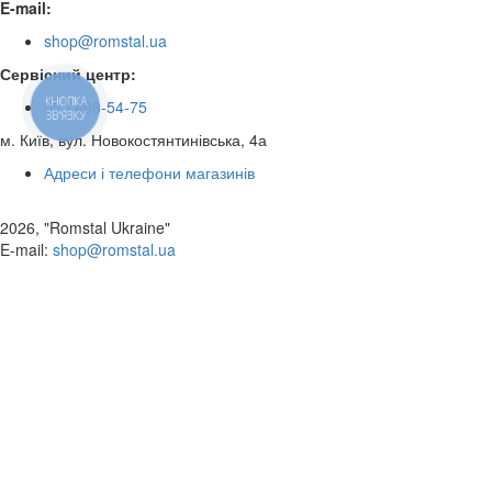
E-mail:
shop@romstal.ua
Сервісний центр:
КНОПКА
050 468-54-75
ЗВ'ЯЗКУ
м. Київ, вул. Новокостянтинівська, 4а
Адреси і телефони магазинів
2026, "Romstal Ukraine"
​E-mail:
shop@romstal.ua