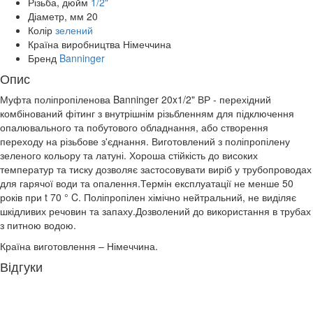
Різьба, дюйм
1/2"
Діаметр, мм
20
Колір
зелений
Країна виробництва
Німеччина
Бренд
Banninger
Опис
Муфта поліпропіленова Banninger 20x1/2" ВР - перехідний
комбінований фітинг з внутрішнім різьбленням для підключення
опалювального та побутового обладнання, або створення
переходу на різьбове з'єднання. Виготовлений з поліпропілену
зеленого кольору та латуні. Хороша стійкість до високих
температур та тиску дозволяє застосовувати виріб у трубопроводах
для гарячої води та опалення.Термін експлуатації не менше 50
років при t 70 ° C. Поліпропілен хімічно нейтральний, не виділяє
шкідливих речовин та запаху.Дозволений до використання в трубах
з питною водою.
Країна виготовлення – Німеччина.
Відгуки