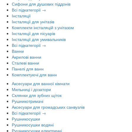
Сифони для душових піддонів
Всі підкатегорії →
Інсталяції
Інсталяції для унітазів
Комплекти інсталяцій з унітазом
Інсталяції для пісуарів
Інсталяції для умивальників
Всі підкатегорії →
Ванни
Акрилові ванни
Сталеві ванни
Панелі для ванн
Комплектуючі для ванн
Аксесуари для ванної кімнати
Мильниці і дозатори
Склянки для зубних щіток
Рушникотримачі
Аксесуари для громадських санвузлів
Всі підкатегорії →
Рушникосушки
Рушникосушки водяні
Рушникосушки електричні