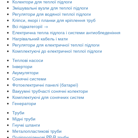
Колектори для теплої підлоги
Змішувальні вузли для теплої підлоги
Регулятори для водяної теплої підлоги
Кліпси, якорі і планки для кріплення труб
Всі підкатегорії →
Електрична тепла підлога і системи антиобледеніння
Нагрівальний кабель і мати
Регулятори для електричної теплої підлоги
Комплектуючі до електричної теплої підлоги
Теплові насоси
Інвертори
Акумулятори
Сонячні системи
Фотоелектричні панелі (батареї)
Вакуумні трубчасті сонячні колектори
Комплектуючі для сонячних систем
Генератори
Труби
Мідні труби
Гнучкі шланги
Металопластикові труби
Поліпропіленові PP-R труби