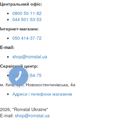
Центральний офіс:
0800 50-11-82
044 501-53-53
Інтернет-магазин:
050 414-37-72
E-mail:
shop@romstal.ua
Сервісний центр:
КНОПКА
050 468-54-75
ЗВ'ЯЗКУ
м. Київ, вул. Новокостянтинівська, 4а
Адреси і телефони магазинів
2026, "Romstal Ukraine"
​E-mail:
shop@romstal.ua