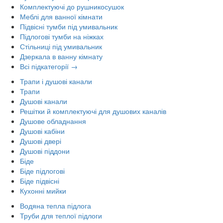
Комплектуючі до рушникосушок
Меблі для ванної кімнати
Підвісні тумби під умивальник
Підлогові тумби на ніжках
Стільниці під умивальник
Дзеркала в ванну кімнату
Всі підкатегорії →
Трапи і душові канали
Трапи
Душові канали
Решітки й комплектуючі для душових каналів
Душове обладнання
Душові кабіни
Душові двері
Душові піддони
Біде
Біде підлогові
Біде підвісні
Кухонні мийки
Водяна тепла підлога
Труби для теплої підлоги