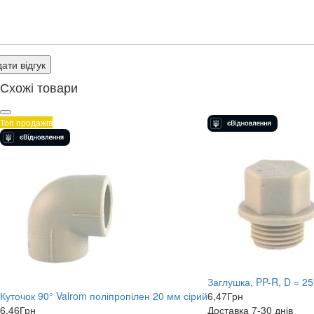
ати відгук
Схожі товари
Топ продажів
Заглушка, PP-R, D = 25
Куточок 90° Valrom поліпропілен 20 мм сірий
6,47
Грн
6,46
Грн
Доставка 7-30 днів