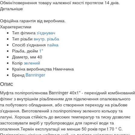
Обмін/повернення товару належної якості протягом 14 днів.
Детальніше
Офіційна гарантія від виробника.
Характеристики
Тип фітинга
з'єднувач
Тип різьби
внутр. різьба
Спосіб з'єднання
пайка
Різьба, дюйм
1"
Діаметр, мм
40
Колір
зелений
Країна виробництва
Німеччина
Бренд
Banninger
Опис
Муфта поліпропіленова Banninger 40x1" - перехідний комбінований
фітинг з внутрішнім різьбленням для підключення опалювального
та побутового обладнання, або створення переходу на різьбове
з'єднання. Виготовлений з поліпропілену зеленого кольору та
латуні. Хороша стійкість до високих температур та тиску дозволяє
застосовувати виріб у трубопроводах для гарячої води та
опалення.Термін експлуатації не менше 50 років при t 70 ° C.
Поліпропілен хімічно нейтральний, не виділяє шкідливих речовин