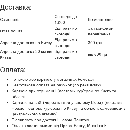
Доставка:
Сьогодні до
Самовивіз
Безкоштовно
13:00
Відправимо
За тарифами
Нова пошта
сьогодні
перевізника
Відправимо
Адресна доставка по Києву
300 грн
сьогодні
Адресна доставка 30 км від
Відправимо
від 600 грн
Києва
сьогодні
Оплата:
Готівкою або карткою у магазинах Ромстал
Безготівкова оплата на рахунок (по реквізитах)
Карткою при отриманні (доставки курʼєром по Києву та
області)
Карткою на сайті через платіжну систему Liqpay (доставки
Новою Поштою, курʼєром по Києву та області, самовивози з
центрального магазину)
Післяплата при доставці Новою Поштою
Оплата частинамими від ПриватБанку, Monobank