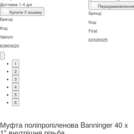
Доставка 1-4 дні
Передзамовленн
Купити
У кошику
Бренд:
Бренд:
Код:
Код:
Firat
Valrom
63320025
63900020
1
2
3
4
5
6
Муфта поліпропіленова Banninger 40 x
1" внутрішня різьба