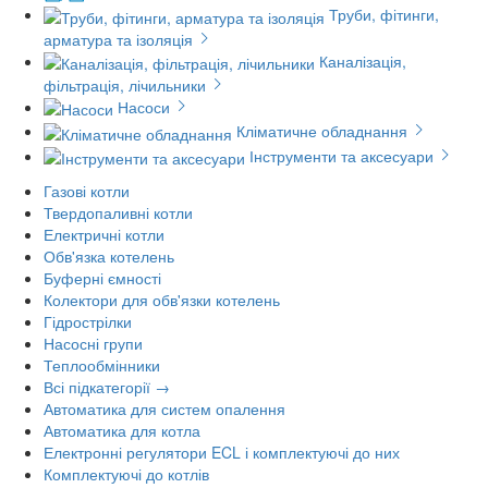
Труби, фітинги,
арматура та ізоляція
Каналізація,
фільтрація, лічильники
Насоси
Кліматичне обладнання
Інструменти та аксесуари
Газові котли
Твердопаливні котли
Електричні котли
Обв'язка котелень
Буферні ємності
Колектори для обв'язки котелень
Гідрострілки
Насосні групи
Теплообмінники
Всі підкатегорії →
Автоматика для систем опалення
Автоматика для котла
Електронні регулятори ECL і комплектуючі до них
Комплектуючі до котлів