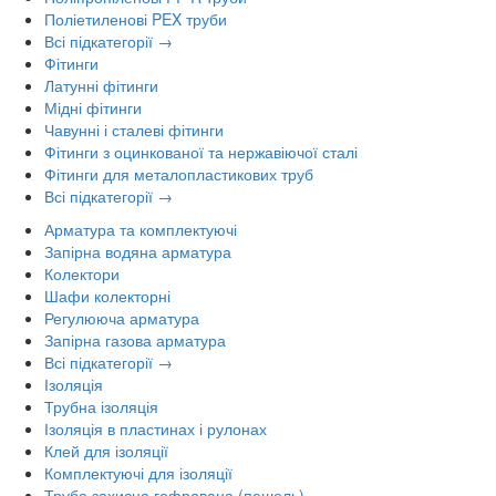
Поліетиленові PEX труби
Всі підкатегорії →
Фітинги
Латунні фітинги
Мідні фітинги
Чавунні і сталеві фітинги
Фітинги з оцинкованої та нержавіючої сталі
Фітинги для металопластикових труб
Всі підкатегорії →
Арматура та комплектуючі
Запірна водяна арматура
Колектори
Шафи колекторні
Регулююча арматура
Запірна газова арматура
Всі підкатегорії →
Ізоляція
Трубна ізоляція
Ізоляція в пластинах і рулонах
Клей для ізоляції
Комплектуючі для ізоляції
Труба захисна гофрована (пешель)