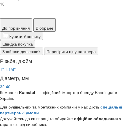
10
До порівняння
В обране
Купити
У кошику
Швидка покупка
Знайшли дешевше?
Перевірити ціну партнера
Різьба, дюйм
1"
1.1/4"
Діаметр, мм
32
40
Компанія
Romstal
— офіційний імпортер бренду Banninger в
Україні.
Для будівельних та монтажних компаній у нас діють
спеціальні
партнерські умови
.
Долучайтесь до співпраці та обирайте
офіційне обладнання
з
гарантією від виробника.