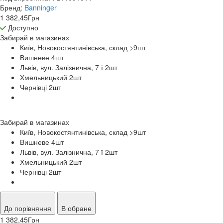
Бренд:
Banninger
1 382,45
Грн
Доступно
Забирай в
магазинах
Київ, Новокостянтинівська, склад >9
шт
Вишневе 4
шт
Львів, вул. Залізнична, 7 ї 2
шт
Хмельницький 2
шт
Чернівці 2
шт
Забирай в
магазинах
Київ, Новокостянтинівська, склад >9
шт
Вишневе 4
шт
Львів, вул. Залізнична, 7 ї 2
шт
Хмельницький 2
шт
Чернівці 2
шт
До порівняння
В обране
1 382,45
Грн