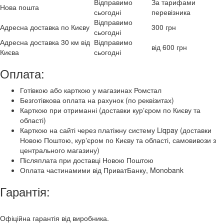
Відправимо
За тарифами
Нова пошта
сьогодні
перевізника
Відправимо
Адресна доставка по Києву
300 грн
сьогодні
Адресна доставка 30 км від
Відправимо
від 600 грн
Києва
сьогодні
Оплата:
Готівкою або карткою у магазинах Ромстал
Безготівкова оплата на рахунок (по реквізитах)
Карткою при отриманні (доставки курʼєром по Києву та
області)
Карткою на сайті через платіжну систему Liqpay (доставки
Новою Поштою, курʼєром по Києву та області, самовивози з
центрального магазину)
Післяплата при доставці Новою Поштою
Оплата частинамими від ПриватБанку, Monobank
Гарантія:
Офіційна гарантія від виробника.