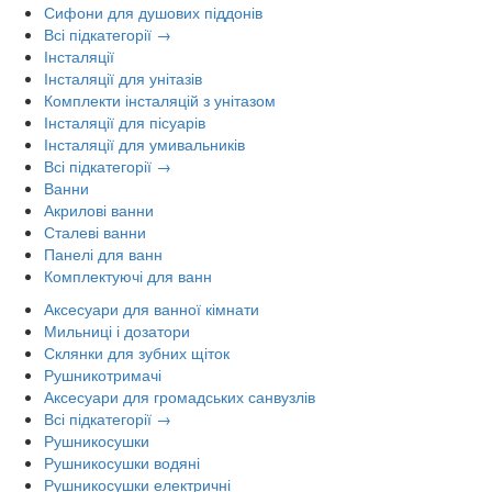
Сифони для душових піддонів
Всі підкатегорії →
Інсталяції
Інсталяції для унітазів
Комплекти інсталяцій з унітазом
Інсталяції для пісуарів
Інсталяції для умивальників
Всі підкатегорії →
Ванни
Акрилові ванни
Сталеві ванни
Панелі для ванн
Комплектуючі для ванн
Аксесуари для ванної кімнати
Мильниці і дозатори
Склянки для зубних щіток
Рушникотримачі
Аксесуари для громадських санвузлів
Всі підкатегорії →
Рушникосушки
Рушникосушки водяні
Рушникосушки електричні