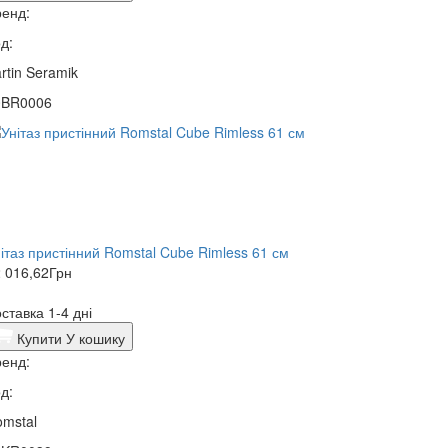
енд:
д:
rtin Seramik
0BR0006
нітаз пристінний Romstal Cube Rimless 61 см
 016,62
Грн
ставка 1-4 дні
Купити
У кошику
енд:
д:
mstal