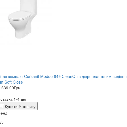
нітаз-компакт Cersanit Moduo 649 CleanOn з дюропластовим сидінн
im Soft Close
 639,00
Грн
ставка 1-4 дні
Купити
У кошику
енд:
д: