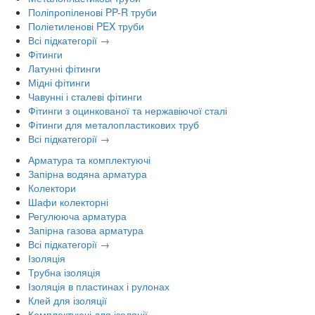
Поліпропіленові PP-R труби
Поліетиленові PEX труби
Всі підкатегорії →
Фітинги
Латунні фітинги
Мідні фітинги
Чавунні і сталеві фітинги
Фітинги з оцинкованої та нержавіючої сталі
Фітинги для металопластикових труб
Всі підкатегорії →
Арматура та комплектуючі
Запірна водяна арматура
Колектори
Шафи колекторні
Регулююча арматура
Запірна газова арматура
Всі підкатегорії →
Ізоляція
Трубна ізоляція
Ізоляція в пластинах і рулонах
Клей для ізоляції
Комплектуючі для ізоляції