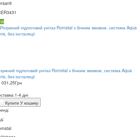
rsanit
CER3431
EW
зумний підлоговий унітаз Romstal з бічним змивом, система Aqua
ns, без інсталяції
 031,25
Грн
ставка 1-4 дні
Купити
У кошику
енд:
д:
mstal