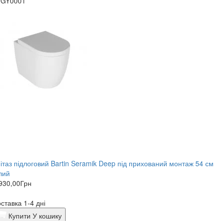
0GY0001
нітаз підлоговий Bartin Seramik Deep під прихований монтаж 54 см
лий
930,00
Грн
ставка 1-4 дні
Купити
У кошику