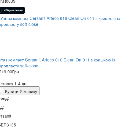
0KR0039
ітаз компакт Cersanit Arteco 616 Clean On 011 з кришкою із
ропласту soft-close
919,00
Грн
ставка 1-4 дні
Купити
У кошику
енд:
д:
rsanit
CER3135