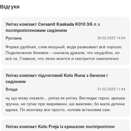
Відгуки
Унітаз компакт Cersanit Kaskada K010 3/6 л з
поліпропіленовим сидінням
Руслана
26.02.2025 14:04
Форма удобная, слив мощный, вода размывает всё хорошо.
Подключение боковое – сначала думали, что неудобно, но
всё ок. Главное, что легко моется и смотрится симпатично
Унітаз компакт підлоговий Kolo Runa з бачком і
сидінням
Влада
21.02.2025 11:44
ну що можу сказати... унітаз як унітаз. Виглядає гарно, кришка
зручна, не гупає при закриванні, шо важливо, бо мала дитина
вдома. По монтажу все просто, чоловік встановив сам.
Унітаз компакт Kolo Freja із кришкою поліпропілен