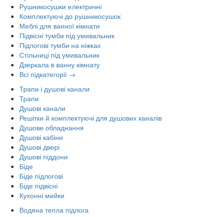
Рушникосушки електричні
Комплектуючі до рушникосушок
Меблі для ванної кімнати
Підвісні тумби під умивальник
Підлогові тумби на ніжках
Стільниці під умивальник
Дзеркала в ванну кімнату
Всі підкатегорії →
Трапи і душові канали
Трапи
Душові канали
Решітки й комплектуючі для душових каналів
Душове обладнання
Душові кабіни
Душові двері
Душові піддони
Біде
Біде підлогові
Біде підвісні
Кухонні мийки
Водяна тепла підлога