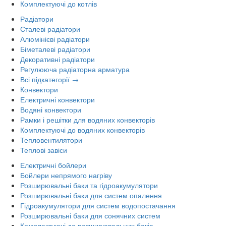
Комплектуючі до котлів
Радіатори
Сталеві радіатори
Алюмінієві радіатори
Біметалеві радіатори
Декоративні радіатори
Регулююча радіаторна арматура
Всі підкатегорії →
Конвектори
Електричні конвектори
Водяні конвектори
Рамки і решітки для водяних конвекторів
Комплектуючі до водяних конвекторів
Тепловентилятори
Теплові завіси
Електричні бойлери
Бойлери непрямого нагріву
Розширювальні баки та гідроакумулятори
Розширювальні баки для систем опалення
Гідроакумулятори для систем водопостачання
Розширювальні баки для сонячних систем
Комплектуючі до розширювальних баків