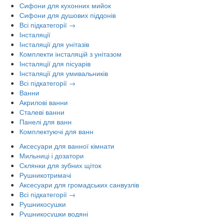
Сифони для кухонних мийок
Сифони для душових піддонів
Всі підкатегорії →
Інсталяції
Інсталяції для унітазів
Комплекти інсталяцій з унітазом
Інсталяції для пісуарів
Інсталяції для умивальників
Всі підкатегорії →
Ванни
Акрилові ванни
Сталеві ванни
Панелі для ванн
Комплектуючі для ванн
Аксесуари для ванної кімнати
Мильниці і дозатори
Склянки для зубних щіток
Рушникотримачі
Аксесуари для громадських санвузлів
Всі підкатегорії →
Рушникосушки
Рушникосушки водяні