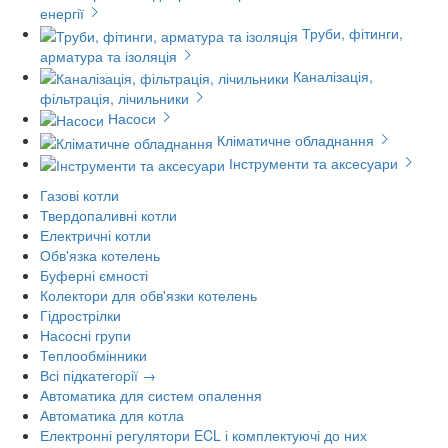
енергії
Труби, фітинги,
арматура та ізоляція
Каналізація,
фільтрація, лічильники
Насоси
Кліматичне обладнання
Інструменти та аксесуари
Газові котли
Твердопаливні котли
Електричні котли
Обв'язка котелень
Буферні ємності
Колектори для обв'язки котелень
Гідрострілки
Насосні групи
Теплообмінники
Всі підкатегорії →
Автоматика для систем опалення
Автоматика для котла
Електронні регулятори ECL і комплектуючі до них