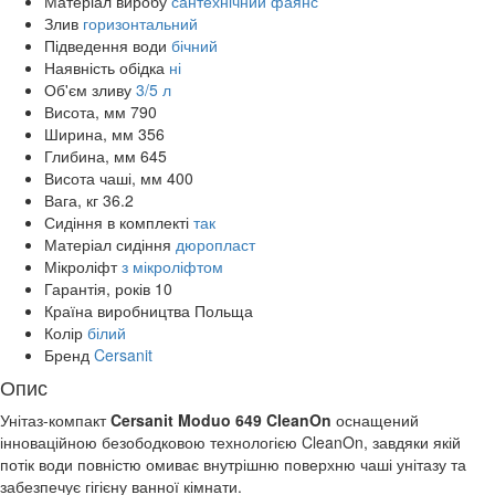
Матеріал виробу
сантехнічний фаянс
Злив
горизонтальний
Підведення води
бічний
Наявність обідка
ні
Об'єм зливу
3/5 л
Висота, мм
790
Ширина, мм
356
Глибина, мм
645
Висота чаші, мм
400
Вага, кг
36.2
Сидіння в комплекті
так
Матеріал сидіння
дюропласт
Мікроліфт
з мікроліфтом
Гарантія, років
10
Країна виробництва
Польща
Колір
білий
Бренд
Cersanit
Опис
Унітаз-компакт
Cersanit Moduo
649
CleanOn
оснащений
інноваційною безободковою технологією CleanOn, завдяки якій
потік води повністю омиває внутрішню поверхню чаші унітазу та
забезпечує гігієну ванної кімнати.