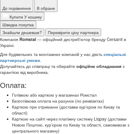
До порівняння
В обране
Купити
У кошику
Швидка покупка
Знайшли дешевше?
Перевірити ціну партнера
Компанія
Romstal
— офіційний дистриб'ютор бренду Cersanit в
Україні.
Для будівельних та монтажних компаній у нас діють
спеціальні
партнерські умови
.
Долучайтесь до співпраці та обирайте
офіційне обладнання
з
гарантією від виробника.
Оплата:
Готівкою або карткою у магазинах Ромстал
Безготівкова оплата на рахунок (по реквізитах)
Карткою при отриманні (доставки курʼєром по Києву та
області)
Карткою на сайті через платіжну систему Liqpay (доставки
Новою Поштою, курʼєром по Києву та області, самовивози з
центрального магазину)