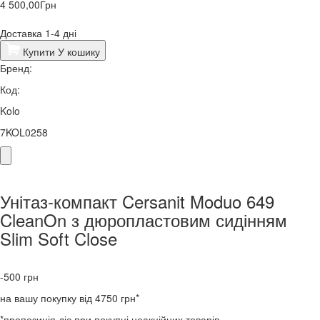
4 500,00
Грн
Доставка 1-4 дні
Купити
У кошику
Бренд:
Код:
Kolo
7KOL0258
​Унітаз-компакт Cersanit Moduo 649
CleanOn з дюропластовим сидінням
Slim Soft Close
-500
грн
на вашу покупку від 4750 грн*
*пропозиція діє при покупці неакційних товарів