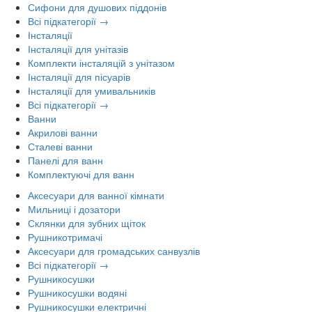
Сифони для душових піддонів
Всі підкатегорії →
Інсталяції
Інсталяції для унітазів
Комплекти інсталяцій з унітазом
Інсталяції для пісуарів
Інсталяції для умивальників
Всі підкатегорії →
Ванни
Акрилові ванни
Сталеві ванни
Панелі для ванн
Комплектуючі для ванн
Аксесуари для ванної кімнати
Мильниці і дозатори
Склянки для зубних щіток
Рушникотримачі
Аксесуари для громадських санвузлів
Всі підкатегорії →
Рушникосушки
Рушникосушки водяні
Рушникосушки електричні