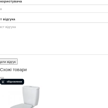
я користувача
т відгука
ати відгук
Схожі товари