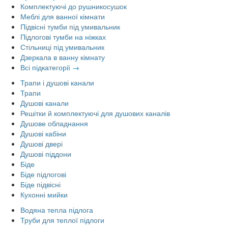
Комплектуючі до рушникосушок
Меблі для ванної кімнати
Підвісні тумби під умивальник
Підлогові тумби на ніжках
Стільниці під умивальник
Дзеркала в ванну кімнату
Всі підкатегорії →
Трапи і душові канали
Трапи
Душові канали
Решітки й комплектуючі для душових каналів
Душове обладнання
Душові кабіни
Душові двері
Душові піддони
Біде
Біде підлогові
Біде підвісні
Кухонні мийки
Водяна тепла підлога
Труби для теплої підлоги