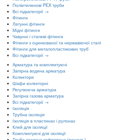
Поліетиленові PEX труби
Всі підкатегорії →
Фітинги
Латунні фітинги
Мідні фітинги
Чавунні і сталеві фітинги
Фітинги з оцинкованої та нержавіючої сталі
Фітинги для металопластикових труб
Всі підкатегорії →
Арматура та комплектуючі
Запірна водяна арматура
Колектори
Шафи колекторні
Регулююча арматура
Запірна газова арматура
Всі підкатегорії →
Ізоляція
Трубна ізоляція
Ізоляція в пластинах і рулонах
Клей для ізоляції
Комплектуючі для ізоляції
Труба захисна гофрована (пешель)