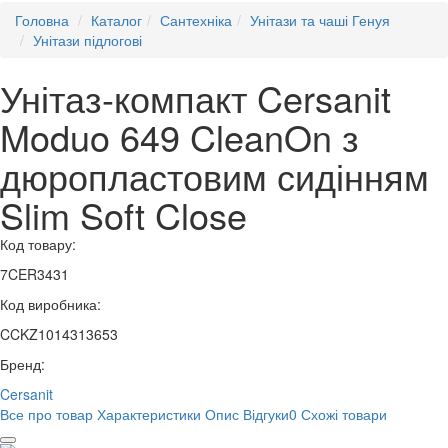
Головна
Каталог
Сантехніка
Унітази та чаші Генуя
Унітази підлогові
​Унітаз-компакт Cersanit
Moduo 649 CleanOn з
дюропластовим сидінням
Slim Soft Close
Код товару:
7CER3431
Код виробника:
CCKZ1014313653
Бренд:
Cersanit
Все про товар
Характеристики
Опис
Відгуки
0
Схожі товари