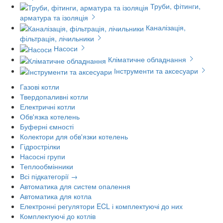
Труби, фітинги,
арматура та ізоляція
Каналізація,
фільтрація, лічильники
Насоси
Кліматичне обладнання
Інструменти та аксесуари
Газові котли
Твердопаливні котли
Електричні котли
Обв'язка котелень
Буферні ємності
Колектори для обв'язки котелень
Гідрострілки
Насосні групи
Теплообмінники
Всі підкатегорії →
Автоматика для систем опалення
Автоматика для котла
Електронні регулятори ECL і комплектуючі до них
Комплектуючі до котлів