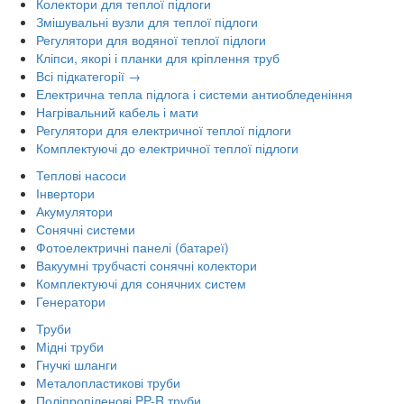
Колектори для теплої підлоги
Змішувальні вузли для теплої підлоги
Регулятори для водяної теплої підлоги
Кліпси, якорі і планки для кріплення труб
Всі підкатегорії →
Електрична тепла підлога і системи антиобледеніння
Нагрівальний кабель і мати
Регулятори для електричної теплої підлоги
Комплектуючі до електричної теплої підлоги
Теплові насоси
Інвертори
Акумулятори
Сонячні системи
Фотоелектричні панелі (батареї)
Вакуумні трубчасті сонячні колектори
Комплектуючі для сонячних систем
Генератори
Труби
Мідні труби
Гнучкі шланги
Металопластикові труби
Поліпропіленові PP-R труби