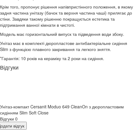
Крім того, пропонує рішення напівпристінного положення, в якому
задня частина унітазу (бачок та верхня частина чаші) прилягає до
стіни. Завдяки такому рішенню покращується естетика та
підтримання ванної кімнати в чистоті.
Модель має горизонтальний випуск та підведення води збоку.
Унітаз має в комплекті дюропластове антибактеріальне сидіння
Slim з функцією плавного закривання та легкого зняття.
*Гарантія: 10 років на кераміку та 2 роки на сидіння.
Відгуки
​Унітаз-компакт Cersanit Moduo 649 CleanOn з дюропластовим
сидінням Slim Soft Close
Відгуки
0
одати відгук