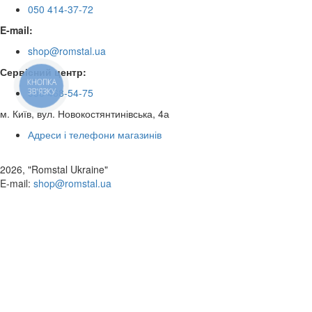
050 414-37-72
E-mail:
shop@romstal.ua
Сервісний центр:
КНОПКА
050 468-54-75
ЗВ'ЯЗКУ
м. Київ, вул. Новокостянтинівська, 4а
Адреси і телефони магазинів
2026, "Romstal Ukraine"
​E-mail:
shop@romstal.ua