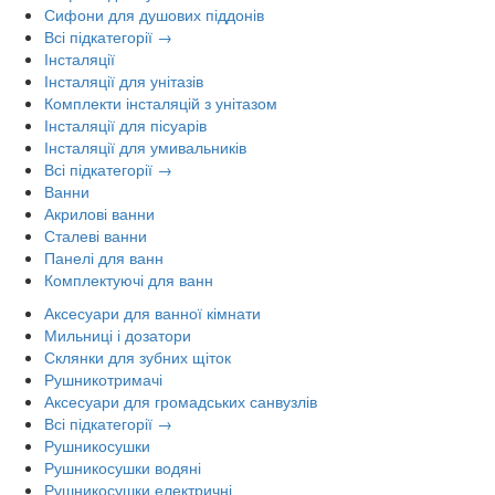
Сифони для душових піддонів
Всі підкатегорії →
Інсталяції
Інсталяції для унітазів
Комплекти інсталяцій з унітазом
Інсталяції для пісуарів
Інсталяції для умивальників
Всі підкатегорії →
Ванни
Акрилові ванни
Сталеві ванни
Панелі для ванн
Комплектуючі для ванн
Аксесуари для ванної кімнати
Мильниці і дозатори
Склянки для зубних щіток
Рушникотримачі
Аксесуари для громадських санвузлів
Всі підкатегорії →
Рушникосушки
Рушникосушки водяні
Рушникосушки електричні