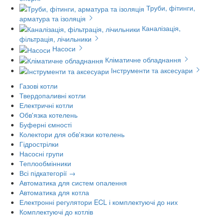
Труби, фітинги,
арматура та ізоляція
Каналізація,
фільтрація, лічильники
Насоси
Кліматичне обладнання
Інструменти та аксесуари
Газові котли
Твердопаливні котли
Електричні котли
Обв'язка котелень
Буферні ємності
Колектори для обв'язки котелень
Гідрострілки
Насосні групи
Теплообмінники
Всі підкатегорії →
Автоматика для систем опалення
Автоматика для котла
Електронні регулятори ECL і комплектуючі до них
Комплектуючі до котлів