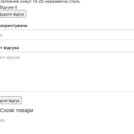
Затяжний хомут 16-25 нержавіюча сталь
Відгуки
0
одати відгук
я користувача
т відгука
ати відгук
Схожі товари