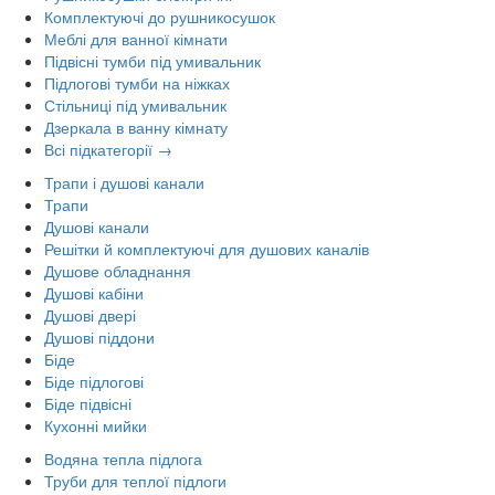
Комплектуючі до рушникосушок
Меблі для ванної кімнати
Підвісні тумби під умивальник
Підлогові тумби на ніжках
Стільниці під умивальник
Дзеркала в ванну кімнату
Всі підкатегорії →
Трапи і душові канали
Трапи
Душові канали
Решітки й комплектуючі для душових каналів
Душове обладнання
Душові кабіни
Душові двері
Душові піддони
Біде
Біде підлогові
Біде підвісні
Кухонні мийки
Водяна тепла підлога
Труби для теплої підлоги