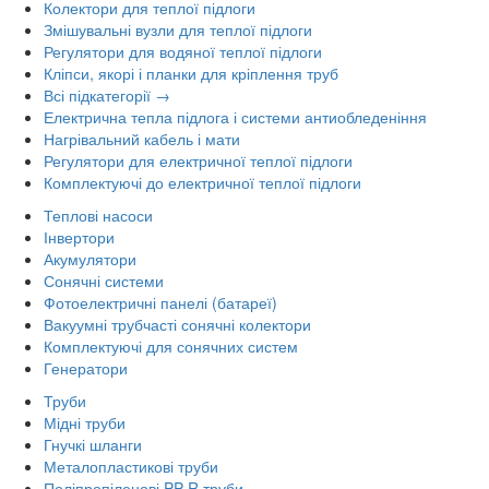
Колектори для теплої підлоги
Змішувальні вузли для теплої підлоги
Регулятори для водяної теплої підлоги
Кліпси, якорі і планки для кріплення труб
Всі підкатегорії →
Електрична тепла підлога і системи антиобледеніння
Нагрівальний кабель і мати
Регулятори для електричної теплої підлоги
Комплектуючі до електричної теплої підлоги
Теплові насоси
Інвертори
Акумулятори
Сонячні системи
Фотоелектричні панелі (батареї)
Вакуумні трубчасті сонячні колектори
Комплектуючі для сонячних систем
Генератори
Труби
Мідні труби
Гнучкі шланги
Металопластикові труби
Поліпропіленові PP-R труби