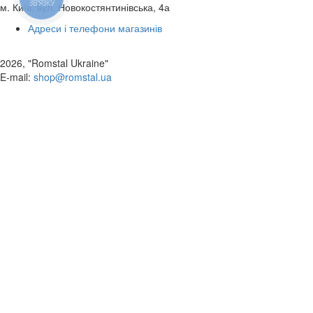
ЗВ'ЯЗКУ
м. Київ, вул. Новокостянтинівська, 4а
Адреси і телефони магазинів
2026, "Romstal Ukraine"
​E-mail:
shop@romstal.ua