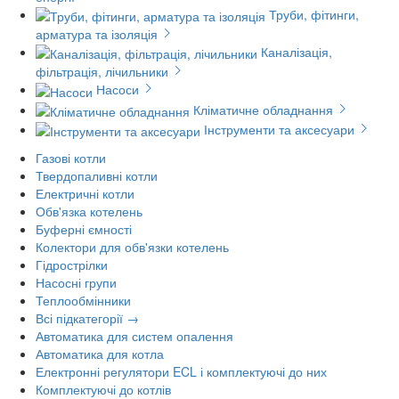
Труби, фітинги,
арматура та ізоляція
Каналізація,
фільтрація, лічильники
Насоси
Кліматичне обладнання
Інструменти та аксесуари
Газові котли
Твердопаливні котли
Електричні котли
Обв'язка котелень
Буферні ємності
Колектори для обв'язки котелень
Гідрострілки
Насосні групи
Теплообмінники
Всі підкатегорії →
Автоматика для систем опалення
Автоматика для котла
Електронні регулятори ECL і комплектуючі до них
Комплектуючі до котлів