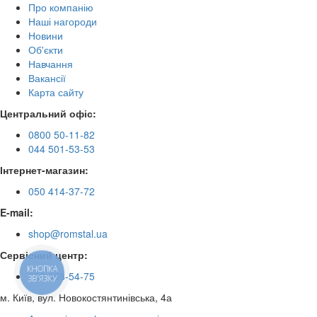
Про компанію
Наші нагороди
Новини
Об'єкти
Навчання
Вакансії
Карта сайту
Центральний офіс:
0800 50-11-82
044 501-53-53
Інтернет-магазин:
050 414-37-72
E-mail:
shop@romstal.ua
Сервісний центр:
КНОПКА
050 468-54-75
ЗВ'ЯЗКУ
м. Київ, вул. Новокостянтинівська, 4а