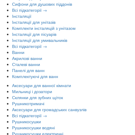
Сифони для душових піддонів
Всі підкатегорії →
Інсталяції
Інсталяції для унітазів
Комплекти інсталяцій з унітазом
Інсталяції для пісуарів
Інсталяції для умивальників
Всі підкатегорії →
Ванни
Акрилові ванни
Сталеві ванни
Панелі для ванн
Комплектуючі для ванн
Аксесуари для ванної кімнати
Мильниці і дозатори
Склянки для зубних щіток
Рушникотримачі
Аксесуари для громадських санвузлів
Всі підкатегорії →
Рушникосушки
Рушникосушки водяні
Рушникосушки електричні