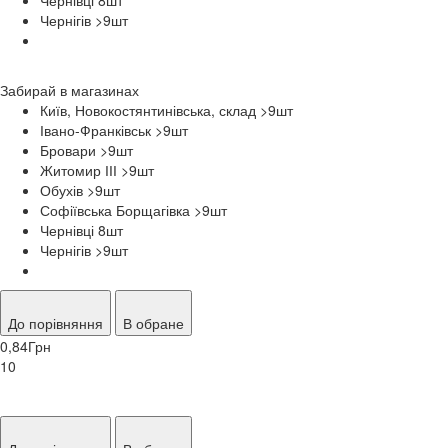
Чернігів >9
шт
Забирай в
магазинах
Київ, Новокостянтинівська, склад >9
шт
Івано-Франківськ >9
шт
Бровари >9
шт
Житомир ІІІ >9
шт
Обухів >9
шт
Софіївська Борщагівка >9
шт
Чернівці 8
шт
Чернігів >9
шт
До порівняння
В обране
0,84
Грн
10