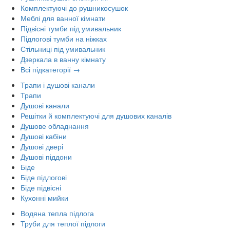
Комплектуючі до рушникосушок
Меблі для ванної кімнати
Підвісні тумби під умивальник
Підлогові тумби на ніжках
Стільниці під умивальник
Дзеркала в ванну кімнату
Всі підкатегорії →
Трапи і душові канали
Трапи
Душові канали
Решітки й комплектуючі для душових каналів
Душове обладнання
Душові кабіни
Душові двері
Душові піддони
Біде
Біде підлогові
Біде підвісні
Кухонні мийки
Водяна тепла підлога
Труби для теплої підлоги