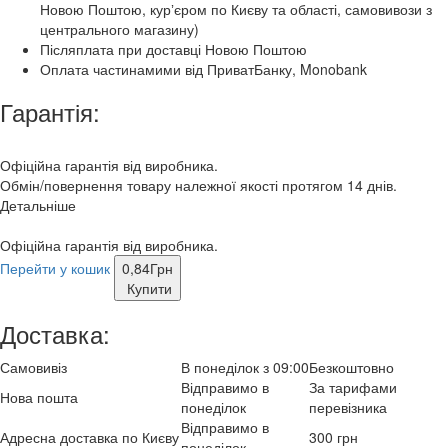
Новою Поштою, курʼєром по Києву та області, самовивози з
центрального магазину)
Післяплата при доставці Новою Поштою
Оплата частинамими від ПриватБанку, Monobank
Гарантія:
Офіційна гарантія від виробника.
Обмін/повернення товару належної якості протягом 14 днів.
Детальніше
Офіційна гарантія від виробника.
Перейти у кошик
0,84
Грн
Купити
Доставка:
Самовивіз
В понеділок з 09:00
Безкоштовно
Відправимо в
За тарифами
Нова пошта
понеділок
перевізника
Відправимо в
Адресна доставка по Києву
300 грн
понеділок