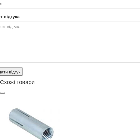
т відгука
ати відгук
Схожі товари