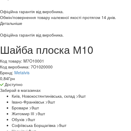
Офіційна гарантія від виробника.
Обмін/повернення товару належної якості протягом 14 днів.
Детальніше
Офіційна гарантія від виробника.
Шайба плоска М10
Код товару:
M7O10001
Код виробника:
7O1020000
Бренд:
Metalvis
0,84
Грн
Доступно
Забирай в
магазинах
Київ, Новокостянтинівська, склад >9
шт
Івано-Франківськ >9
шт
Бровари >9
шт
Житомир ІІІ >9
шт
Обухів >9
шт
Софіївська Борщагівка >9
шт
Чернівці 8
шт