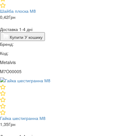
Шайба плоска М8
0,42
Грн
Доставка 1-4 дні
Купити
У кошику
Бренд:
Код:
Metalvis
M7O00005
Гайка шестигранна М8
1,35
Грн