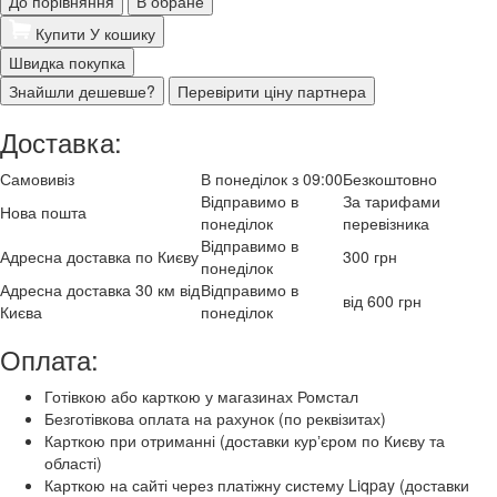
До порівняння
В обране
Купити
У кошику
Швидка покупка
Знайшли дешевше?
Перевірити ціну партнера
Доставка:
Самовивіз
В понеділок з 09:00
Безкоштовно
Відправимо в
За тарифами
Нова пошта
понеділок
перевізника
Відправимо в
Адресна доставка по Києву
300 грн
понеділок
Адресна доставка 30 км від
Відправимо в
від 600 грн
Києва
понеділок
Оплата:
Готівкою або карткою у магазинах Ромстал
Безготівкова оплата на рахунок (по реквізитах)
Карткою при отриманні (доставки курʼєром по Києву та
області)
Карткою на сайті через платіжну систему Liqpay (доставки