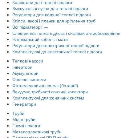
Колектори для теплої підлоги
Змішувальні вузли для теплої підлоги
Регулятори для водяної теплої підлоги
Кліпси, якорі і планки для кріплення труб
Всі підкатегорії →
Електрична тепла підлога і системи антиобледеніння
Нагрівальний кабель і мати
Регулятори для електричної теплої підлоги
Комплектуючі до електричної теплої підлоги
Теплові насоси
Інвертори
Акумулятори
Сонячні системи
Фотоелектричні панелі (батареї)
Вакуумні трубчасті сонячні колектори
Комплектуючі для сонячних систем
Генератори
Труби
Мідні труби
Гнучкі шланги
Металопластикові труби
Поліпропіленові PP-R труби