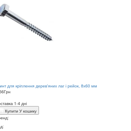
инт для кріплення дерев'яних лаг і рейок, 8х60 мм
56
Грн
ставка 1-4 дні
Купити
У кошику
енд:
д: