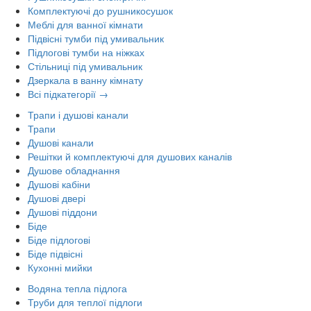
Комплектуючі до рушникосушок
Меблі для ванної кімнати
Підвісні тумби під умивальник
Підлогові тумби на ніжках
Стільниці під умивальник
Дзеркала в ванну кімнату
Всі підкатегорії →
Трапи і душові канали
Трапи
Душові канали
Решітки й комплектуючі для душових каналів
Душове обладнання
Душові кабіни
Душові двері
Душові піддони
Біде
Біде підлогові
Біде підвісні
Кухонні мийки
Водяна тепла підлога
Труби для теплої підлоги