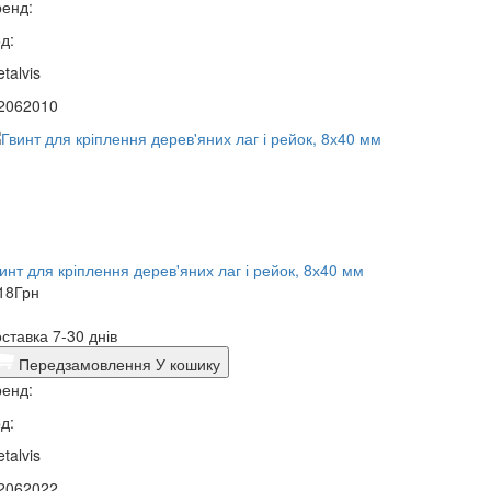
енд:
д:
talvis
2062010
инт для кріплення дерев'яних лаг і рейок, 8х40 мм
18
Грн
ставка 7-30 днів
Передзамовлення
У кошику
енд:
д:
talvis
2062022