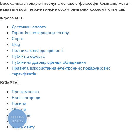
Висока якість товарів і послуг є основою філософії Компанії, мета –
надавати комплексне і якісне обслуговування кожному клієнтові.
Інформація
Доставка і оплата
Гарантія і повернення товару
Сервіс
Blog
Політика конфіденційності
Публічна оферта
Публічний договір оренди обладнання
Правила використання електронних подарункових
сертифікатів
ROMSTAL
Про компанію
Наші нагороди
Новини
Об'єкти
Навчання
КНОПКА
Вакансії
ЗВ'ЯЗКУ
Карта сайту