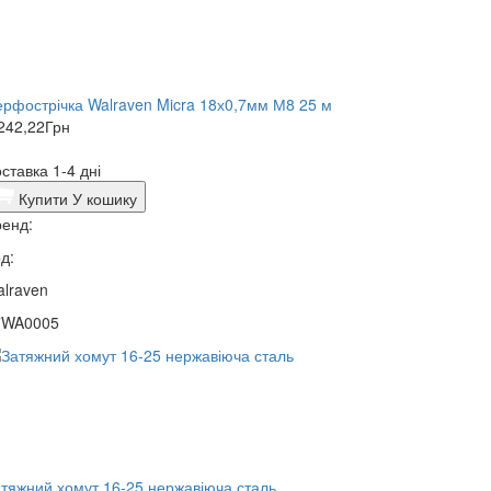
рфострічка Walraven Micra 18х0,7мм М8 25 м
242,22
Грн
ставка 1-4 дні
Купити
У кошику
енд:
д:
lraven
7WA0005
тяжний хомут 16-25 нержавіюча сталь