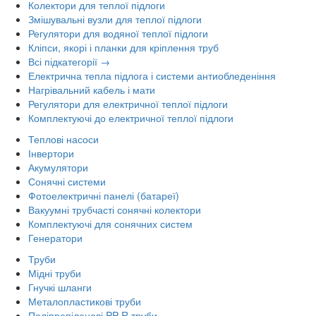
Колектори для теплої підлоги
Змішувальні вузли для теплої підлоги
Регулятори для водяної теплої підлоги
Кліпси, якорі і планки для кріплення труб
Всі підкатегорії →
Електрична тепла підлога і системи антиобледеніння
Нагрівальний кабель і мати
Регулятори для електричної теплої підлоги
Комплектуючі до електричної теплої підлоги
Теплові насоси
Інвертори
Акумулятори
Сонячні системи
Фотоелектричні панелі (батареї)
Вакуумні трубчасті сонячні колектори
Комплектуючі для сонячних систем
Генератори
Труби
Мідні труби
Гнучкі шланги
Металопластикові труби
Поліпропіленові PP-R труби