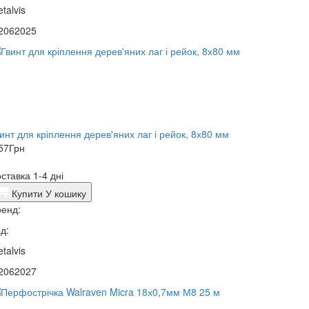
talvis
2062025
инт для кріплення дерев'яних лаг і рейок, 8х80 мм
57
Грн
ставка 1-4 дні
Купити
У кошику
енд:
д:
talvis
2062027