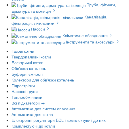
Труби, фітинги,
арматура та ізоляція
Каналізація,
фільтрація, лічильники
Насоси
Кліматичне обладнання
Інструменти та аксесуари
Газові котли
Твердопаливні котли
Електричні котли
Обв'язка котелень
Буферні ємності
Колектори для обв'язки котелень
Гідрострілки
Насосні групи
Теплообмінники
Всі підкатегорії →
Автоматика для систем опалення
Автоматика для котла
Електронні регулятори ECL і комплектуючі до них
Комплектуючі до котлів