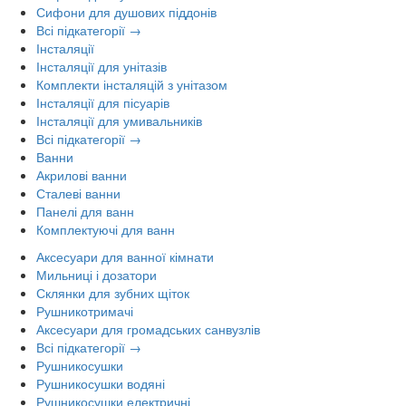
Сифони для душових піддонів
Всі підкатегорії →
Інсталяції
Інсталяції для унітазів
Комплекти інсталяцій з унітазом
Інсталяції для пісуарів
Інсталяції для умивальників
Всі підкатегорії →
Ванни
Акрилові ванни
Сталеві ванни
Панелі для ванн
Комплектуючі для ванн
Аксесуари для ванної кімнати
Мильниці і дозатори
Склянки для зубних щіток
Рушникотримачі
Аксесуари для громадських санвузлів
Всі підкатегорії →
Рушникосушки
Рушникосушки водяні
Рушникосушки електричні