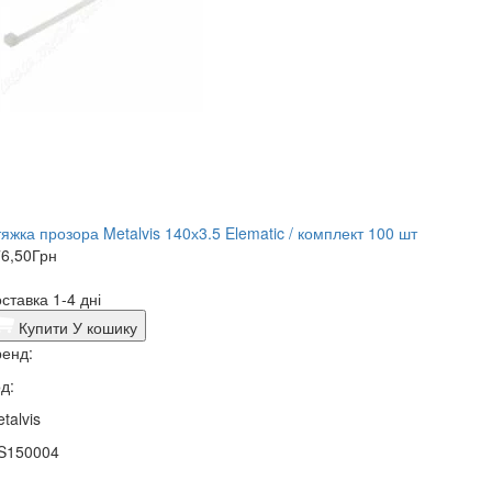
яжка прозора Metalvis 140х3.5 Elematic / комплект 100 шт
6,50
Грн
ставка 1-4 дні
Купити
У кошику
енд:
д:
talvis
S150004