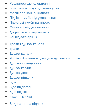
Рушникосушки електричні
Комплектуючі до рушникосушок
Меблі для ванної кімнати
Підвісні тумби під умивальник
Підлогові тумби на ніжках
Стільниці під умивальник
Дзеркала в ванну кімнату
Всі підкатегорії →
Трапи і душові канали
Трапи
Душові канали
Решітки й комплектуючі для душових каналів
Душове обладнання
Душові кабіни
Душові двері
Душові піддони
Біде
Біде підлогові
Біде підвісні
Кухонні мийки
Водяна тепла підлога