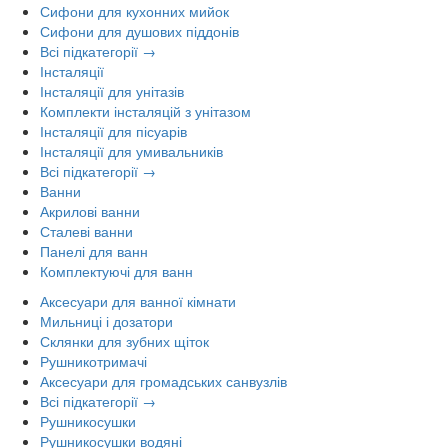
Сифони для кухонних мийок
Сифони для душових піддонів
Всі підкатегорії →
Інсталяції
Інсталяції для унітазів
Комплекти інсталяцій з унітазом
Інсталяції для пісуарів
Інсталяції для умивальників
Всі підкатегорії →
Ванни
Акрилові ванни
Сталеві ванни
Панелі для ванн
Комплектуючі для ванн
Аксесуари для ванної кімнати
Мильниці і дозатори
Склянки для зубних щіток
Рушникотримачі
Аксесуари для громадських санвузлів
Всі підкатегорії →
Рушникосушки
Рушникосушки водяні