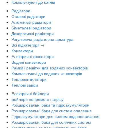
Комплектуючі до котлів
Радіатори
Сталеві радіатори
Алюмінієві радіатори
Біметалеві радіатори
Декоративні радіатори
Регулююча радіаторна арматура
Всі підкатегорії →
Конвектори
Електричні конвектори
Водяні конвектори
Рамки і решітки для водяних конвекторів
Комплектуючі до водяних конвекторів
Тепловентилятори
Теплові завіси
Електричні бойлери
Бойлери непрямого нагріву
Розширювальні баки та гідроакумулятори
Розширювальні баки для систем опалення
Гідроакумулятори для систем водопостачання
Розширювальні баки для сонячних систем
Комплектуючі до розширювальних баків