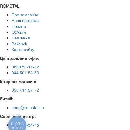
ROMSTAL
Про компанію
Наші нагороди
Новини
Об'єкти
Навчання
Вакансії
Карта сайту
Центральний офіс:
0800 50-11-82
044 501-53-53
Інтернет-магазин:
050 414-37-72
E-mail:
shop@romstal.ua
Сервісний центр:
КНОПКА
050 468-54-75
ЗВ'ЯЗКУ