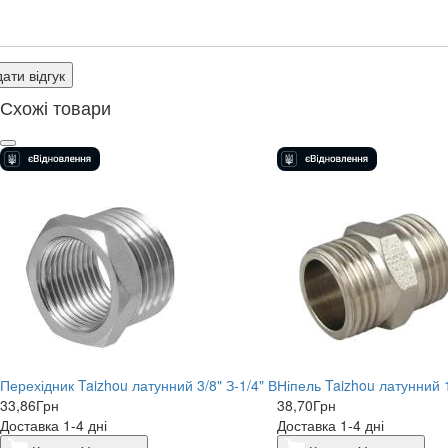
ати відгук
Схожі товари
Перехідник Taizhou латунний 3/8" З-1/4" В
Ніпель Taizhou латунний 1
33,86
Грн
38,70
Грн
Доставка 1-4 дні
Доставка 1-4 дні