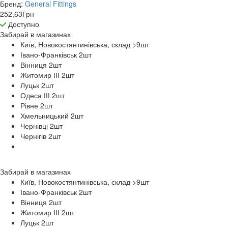
Бренд:
General Fittings
252,63
Грн
Доступно
Забирай в
магазинах
Київ, Новокостянтинівська, склад >9
шт
Івано-Франківськ 2
шт
Вінниця 2
шт
Житомир ІІІ 2
шт
Луцьк 2
шт
Одеса ІІІ 2
шт
Рівне 2
шт
Хмельницький 2
шт
Чернівці 2
шт
Чернігів 2
шт
Забирай в
магазинах
Київ, Новокостянтинівська, склад >9
шт
Івано-Франківськ 2
шт
Вінниця 2
шт
Житомир ІІІ 2
шт
Луцьк 2
шт