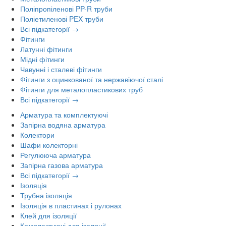
Поліпропіленові PP-R труби
Поліетиленові PEX труби
Всі підкатегорії →
Фітинги
Латунні фітинги
Мідні фітинги
Чавунні і сталеві фітинги
Фітинги з оцинкованої та нержавіючої сталі
Фітинги для металопластикових труб
Всі підкатегорії →
Арматура та комплектуючі
Запірна водяна арматура
Колектори
Шафи колекторні
Регулююча арматура
Запірна газова арматура
Всі підкатегорії →
Ізоляція
Трубна ізоляція
Ізоляція в пластинах і рулонах
Клей для ізоляції
Комплектуючі для ізоляції