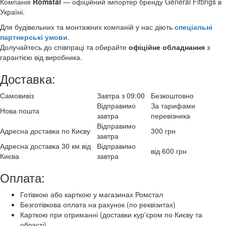
Компанія
Romstal
— офіційний імпортер бренду General Fittings в
Україні.
Для будівельних та монтажних компаній у нас діють
спеціальні
партнерські умови
.
Долучайтесь до співпраці та обирайте
офіційне обладнання
з
гарантією від виробника.
Доставка:
Самовивіз
Завтра з 09:00
Безкоштовно
Відправимо
За тарифами
Нова пошта
завтра
перевізника
Відправимо
Адресна доставка по Києву
300 грн
завтра
Адресна доставка 30 км від
Відправимо
від 600 грн
Києва
завтра
Оплата:
Готівкою або карткою у магазинах Ромстал
Безготівкова оплата на рахунок (по реквізитах)
Карткою при отриманні (доставки курʼєром по Києву та
області)