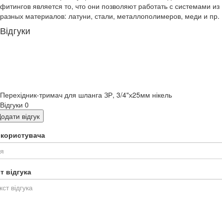
фитингов является то, что они позволяют работать с системами из
разных материалов: латуни, стали, металлополимеров, меди и пр.
Відгуки
Перехідник-тримач для шланга ЗР, 3/4"х25мм нікель
Відгуки
0
одати відгук
я користувача
т відгука