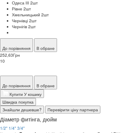
Одеса ІІІ 2
шт
Рівне 2
шт
Хмельницький 2
шт
Чернівці 2
шт
Чернігів 2
шт
До порівняння
В обране
252,63
Грн
10
До порівняння
В обране
Купити
У кошику
Швидка покупка
Знайшли дешевше?
Перевірити ціну партнера
Діаметр фитінга, дюйм
1/2"
1/4"
3/4"