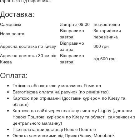
гарантією від виробника.
Доставка:
Самовивіз
Завтра з 09:00
Безкоштовно
Відправимо
За тарифами
Нова пошта
завтра
перевізника
Відправимо
Адресна доставка по Києву
300 грн
завтра
Адресна доставка 30 км від
Відправимо
від 600 грн
Києва
завтра
Оплата:
Готівкою або карткою у магазинах Ромстал
Безготівкова оплата на рахунок (по реквізитах)
Карткою при отриманні (доставки курʼєром по Києву та
області)
Карткою на сайті через платіжну систему Liqpay (доставки
Новою Поштою, курʼєром по Києву та області, самовивози з
центрального магазину)
Післяплата при доставці Новою Поштою
Оплата частинамими від ПриватБанку, Monobank