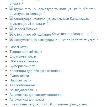
енергії
Труби, фітинги,
арматура та ізоляція
Каналізація,
фільтрація, лічильники
Насоси
Кліматичне обладнання
Інструменти та аксесуари
Газові котли
Твердопаливні котли
Електричні котли
Обв'язка котелень
Буферні ємності
Колектори для обв'язки котелень
Гідрострілки
Насосні групи
Теплообмінники
Всі підкатегорії →
Автоматика для систем опалення
Автоматика для котла
Електронні регулятори ECL і комплектуючі до них