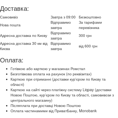
Доставка:
Самовивіз
Завтра з 09:00
Безкоштовно
Відправимо
За тарифами
Нова пошта
завтра
перевізника
Відправимо
Адресна доставка по Києву
300 грн
завтра
Адресна доставка 30 км від
Відправимо
від 600 грн
Києва
завтра
Оплата:
Готівкою або карткою у магазинах Ромстал
Безготівкова оплата на рахунок (по реквізитах)
Карткою при отриманні (доставки курʼєром по Києву та
області)
Карткою на сайті через платіжну систему Liqpay (доставки
Новою Поштою, курʼєром по Києву та області, самовивози з
центрального магазину)
Післяплата при доставці Новою Поштою
Оплата частинамими від ПриватБанку, Monobank