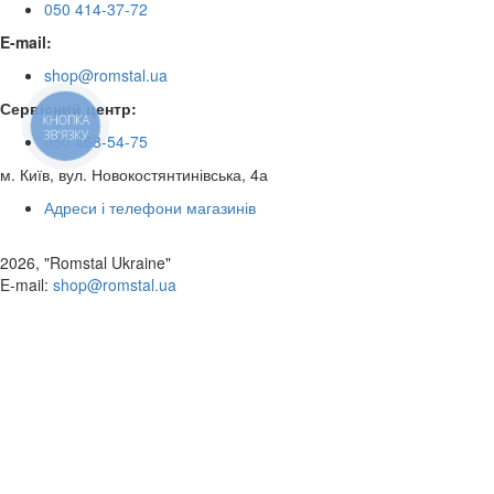
050 414-37-72
E-mail:
shop@romstal.ua
Сервісний центр:
КНОПКА
ЗВ'ЯЗКУ
050 468-54-75
м. Київ, вул. Новокостянтинівська, 4а
Адреси і телефони магазинів
2026, "Romstal Ukraine"
​E-mail:
shop@romstal.ua