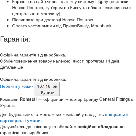
Карткою на сайті через платіжну систему Liqpay (доставки
Новою Поштою, курʼєром по Києву та області, самовивози з
центрального магазину)
Післяплата при доставці Новою Поштою
Оплата частинамими від ПриватБанку, Monobank
Гарантія:
Офіційна гарантія від виробника.
Обмін/повернення товару належної якості протягом 14 днів.
Детальніше
Офіційна гарантія від виробника.
Перейти у кошик
167,16
Грн
Купити
Компанія
Romstal
— офіційний імпортер бренду General Fittings в
Україні.
Для будівельних та монтажних компаній у нас діють
спеціальні
партнерські умови
.
Долучайтесь до співпраці та обирайте
офіційне обладнання
з
гарантією від виробника.