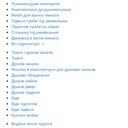
Рушникосушки електричні
Комплектуючі до рушникосушок
Меблі для ванної кімнати
Підвісні тумби під умивальник
Підлогові тумби на ніжках
Стільниці під умивальник
Дзеркала в ванну кімнату
Всі підкатегорії →
Трапи і душові канали
Трапи
Душові канали
Решітки й комплектуючі для душових каналів
Душове обладнання
Душові кабіни
Душові двері
Душові піддони
Біде
Біде підлогові
Біде підвісні
Кухонні мийки
Водяна тепла підлога