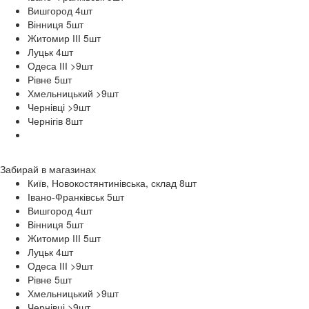
Вишгород 4
шт
Вінниця 5
шт
Житомир ІІІ 5
шт
Луцьк 4
шт
Одеса ІІІ >9
шт
Рівне 5
шт
Хмельницький >9
шт
Чернівці >9
шт
Чернігів 8
шт
Забирай в
магазинах
Київ, Новокостянтинівська, склад 8
шт
Івано-Франківськ 5
шт
Вишгород 4
шт
Вінниця 5
шт
Житомир ІІІ 5
шт
Луцьк 4
шт
Одеса ІІІ >9
шт
Рівне 5
шт
Хмельницький >9
шт
Чернівці >9
шт