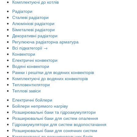
Комплектуючі до котлів
Радіатори
Сталеві радіатори
Алюмінієві радіатори
Біметалеві радіатори
Декоративні радіатори
Регулююча радіаторна арматура
Всі підкатегорії →
Конвектори
Електричні конвектори
Водяні конвектори
Рамки і решітки для водяних конвекторів
Комплектуючі до водяних конвекторів
Тепловентилятори
Теплові завіси
Електричні бойлери
Бойлери непрямого нагріву
Розширювальні баки та гідроакумулятори
Розширювальні баки для систем опалення
Гідроакумулятори для систем водопостачання
Розширювальні баки для сонячних систем
Комплектуючі до розширювальних баків