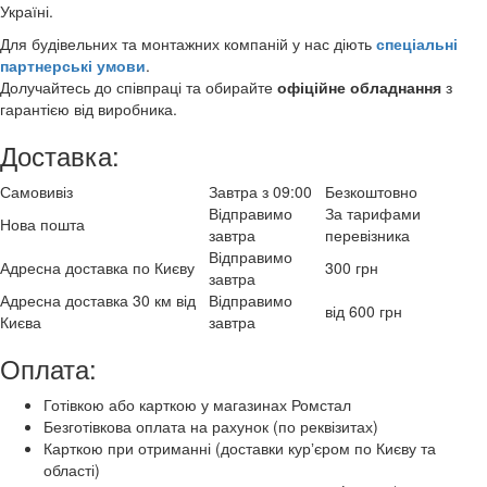
Україні.
Для будівельних та монтажних компаній у нас діють
спеціальні
партнерські умови
.
Долучайтесь до співпраці та обирайте
офіційне обладнання
з
гарантією від виробника.
Доставка:
Самовивіз
Завтра з 09:00
Безкоштовно
Відправимо
За тарифами
Нова пошта
завтра
перевізника
Відправимо
Адресна доставка по Києву
300 грн
завтра
Адресна доставка 30 км від
Відправимо
від 600 грн
Києва
завтра
Оплата:
Готівкою або карткою у магазинах Ромстал
Безготівкова оплата на рахунок (по реквізитах)
Карткою при отриманні (доставки курʼєром по Києву та
області)