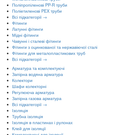
Поліпропіленові PP-R труби
Поліетиленові PEX труби
Всі підкатегорії →
Фітинги
Латунні фітинги
Мідні фітинги
Чавунні і сталеві фітинги
Фітинги з оцинкованої та нержавіючої сталі
Фітинги для металопластикових труб
Всі підкатегорії →
Арматура та комплектуючі
Запірна водяна арматура
Колектори
Шафи колекторні
Регулююча арматура
Запірна газова арматура
Всі підкатегорії →
Ізоляція
Трубна ізоляція
Ізоляція в пластинах і рулонах
Клей для ізоляції
Комплектуючі для ізоляції