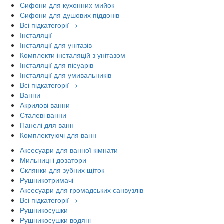
Сифони для кухонних мийок
Сифони для душових піддонів
Всі підкатегорії →
Інсталяції
Інсталяції для унітазів
Комплекти інсталяцій з унітазом
Інсталяції для пісуарів
Інсталяції для умивальників
Всі підкатегорії →
Ванни
Акрилові ванни
Сталеві ванни
Панелі для ванн
Комплектуючі для ванн
Аксесуари для ванної кімнати
Мильниці і дозатори
Склянки для зубних щіток
Рушникотримачі
Аксесуари для громадських санвузлів
Всі підкатегорії →
Рушникосушки
Рушникосушки водяні