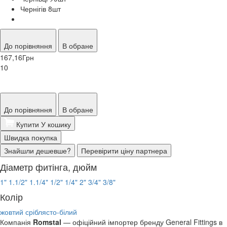
Чернігів 8
шт
До порівняння
В обране
167,16
Грн
10
До порівняння
В обране
Купити
У кошику
Швидка покупка
Знайшли дешевше?
Перевірити ціну партнера
Діаметр фитінга, дюйм
1"
1.1/2"
1.1/4"
1/2"
1/4"
2"
3/4"
3/8"
Колір
жовтий
сріблясто-білий
Компанія
Romstal
— офіційний імпортер бренду General Fittings в