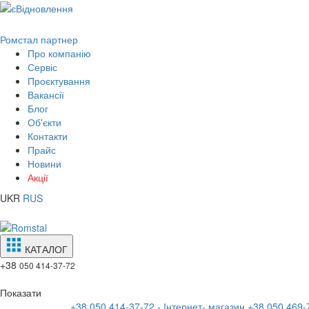
Ромстал партнер
Про компанію
Сервіс
Проєктування
Вакансії
Блог
Об'єкти
Контакти
Прайс
Новини
Акції
UKR
RUS
КАТАЛОГ
+38
050 414-37-72
Показати
+38 050 414-37-72 - Інтернет- магазин
+38 050 469-