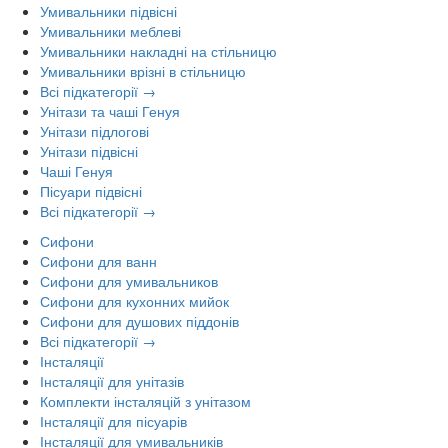
Умивальники підвісні
Умивальники меблеві
Умивальники накладні на стільницю
Умивальники врізні в стільницю
Всі підкатегорії →
Унітази та чаші Генуя
Унітази підлогові
Унітази підвісні
Чаші Генуя
Пісуари підвісні
Всі підкатегорії →
Сифони
Сифони для ванн
Сифони для умивальников
Сифони для кухонних мийок
Сифони для душових піддонів
Всі підкатегорії →
Інсталяції
Інсталяції для унітазів
Комплекти інсталяцій з унітазом
Інсталяції для пісуарів
Інсталяції для умивальників