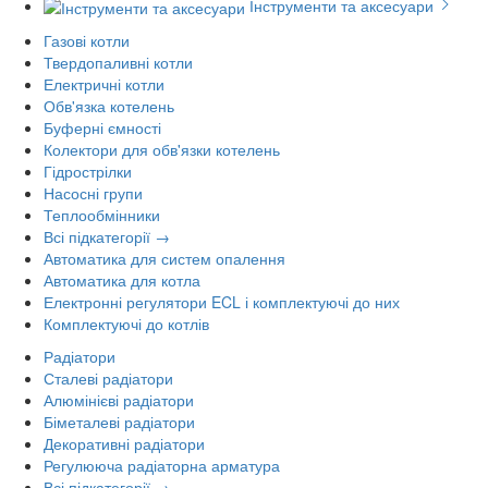
Інструменти та аксесуари
Газові котли
Твердопаливні котли
Електричні котли
Обв'язка котелень
Буферні ємності
Колектори для обв'язки котелень
Гідрострілки
Насосні групи
Теплообмінники
Всі підкатегорії →
Автоматика для систем опалення
Автоматика для котла
Електронні регулятори ECL і комплектуючі до них
Комплектуючі до котлів
Радіатори
Сталеві радіатори
Алюмінієві радіатори
Біметалеві радіатори
Декоративні радіатори
Регулююча радіаторна арматура
Всі підкатегорії →