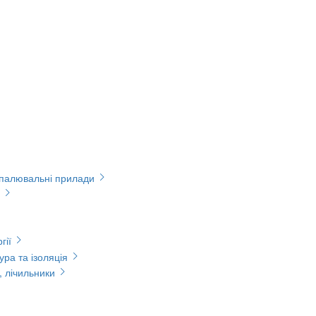
опалювальні прилади
гії
ура та ізоляція
, лічильники