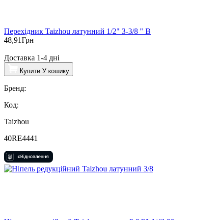
Перехідник Taizhou латунний 1/2" З-3/8 " В
48,91
Грн
Доставка 1-4 дні
Купити
У кошику
Бренд:
Код:
Taizhou
40RE4441