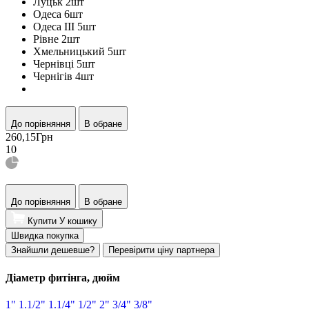
Луцьк 2
шт
Одеса 6
шт
Одеса ІІІ 5
шт
Рівне 2
шт
Хмельницький 5
шт
Чернівці 5
шт
Чернігів 4
шт
До порівняння
В обране
260,15
Грн
10
До порівняння
В обране
Купити
У кошику
Швидка покупка
Знайшли дешевше?
Перевірити ціну партнера
Діаметр фитінга, дюйм
1"
1.1/2"
1.1/4"
1/2"
2"
3/4"
3/8"