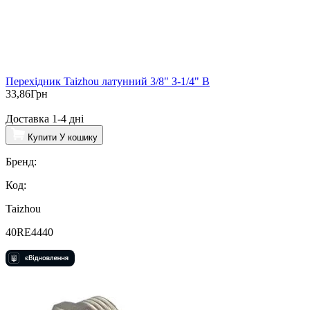
Перехідник Taizhou латунний 3/8" З-1/4" В
33,86
Грн
Доставка 1-4 дні
Купити
У кошику
Бренд:
Код:
Taizhou
40RE4440