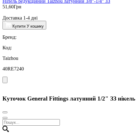
Ніпель редукційний Taizhou латунний 3/8"-1/4" ЗЗ
51,60
Грн
Доставка 1-4 дні
Купити
У кошику
Бренд:
Код:
Taizhou
40RE7240
Куточок General Fittings латунний 1/2" ЗЗ нікель