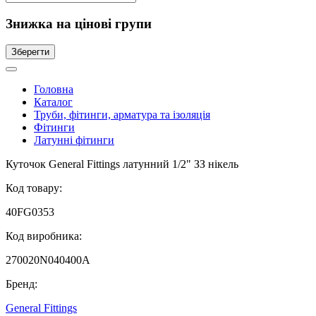
Знижка на цінові групи
Зберегти
Головна
Каталог
Труби, фітинги, арматура та ізоляція
Фітинги
Латунні фітинги
Куточок General Fittings латунний 1/2" ЗЗ нікель
Код товару:
40FG0353
Код виробника:
270020N040400A
Бренд:
General Fittings