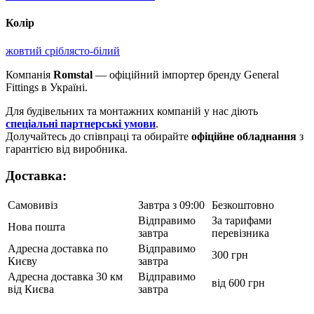
Колір
жовтий
сріблясто-білий
Компанія
Romstal
— офіційний імпортер бренду General
Fittings в Україні.
Для будівельних та монтажних компаній у нас діють
спеціальні партнерські умови
.
Долучайтесь до співпраці та обирайте
офіційне обладнання
з
гарантією від виробника.
Доставка:
Самовивіз
Завтра з 09:00
Безкоштовно
Відправимо
За тарифами
Нова пошта
завтра
перевізника
Адресна доставка по
Відправимо
300 грн
Києву
завтра
Адресна доставка 30 км
Відправимо
від 600 грн
від Києва
завтра