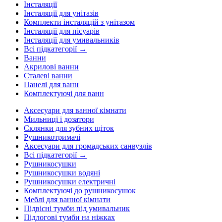
Інсталяції
Інсталяції для унітазів
Комплекти інсталяцій з унітазом
Інсталяції для пісуарів
Інсталяції для умивальників
Всі підкатегорії →
Ванни
Акрилові ванни
Сталеві ванни
Панелі для ванн
Комплектуючі для ванн
Аксесуари для ванної кімнати
Мильниці і дозатори
Склянки для зубних щіток
Рушникотримачі
Аксесуари для громадських санвузлів
Всі підкатегорії →
Рушникосушки
Рушникосушки водяні
Рушникосушки електричні
Комплектуючі до рушникосушок
Меблі для ванної кімнати
Підвісні тумби під умивальник
Підлогові тумби на ніжках