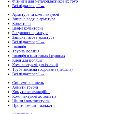
Фітинги для металопластикових труб
Всі підкатегорії →
Арматура та комплектуючі
Запірна водяна арматура
Колектори
Шафи колекторні
Регулююча арматура
Запірна газова арматура
Всі підкатегорії →
Ізоляція
Трубна ізоляція
Ізоляція в пластинах і рулонах
Клей для ізоляції
Комплектуючі для ізоляції
Труба захисна гофрована (пешель)
Всі підкатегорії →
Системи кріплень
Хомути трубні
Хомути вентиляційні
Комплектуючі до хомутів
Шини і комплектуючі
Протипожежні манжети