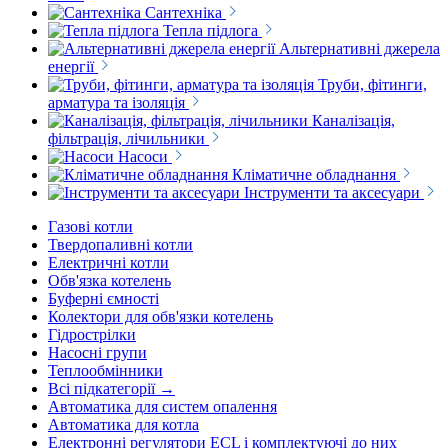
Сантехніка
Тепла підлога
Альтернативні джерела
енергії
Труби, фітинги,
арматура та ізоляція
Каналізація,
фільтрація, лічильники
Насоси
Кліматичне обладнання
Інструменти та аксесуари
Газові котли
Твердопаливні котли
Електричні котли
Обв'язка котелень
Буферні ємності
Колектори для обв'язки котелень
Гідрострілки
Насосні групи
Теплообмінники
Всі підкатегорії →
Автоматика для систем опалення
Автоматика для котла
Електронні регулятори ECL і комплектуючі до них