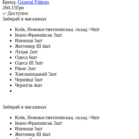
Бренд:
General Fittings
260,15
Грн
Доступно
Забирай в
магазинах
Київ, Новокостянтинівська, склад >9
шт
Івано-Франківськ 5
шт
Вінниця 5
шт
Житомир ІІІ 4
шт
Луцьк 2
шт
Одеса 6
шт
Одеса ІІІ 5
шт
Рівне 2
шт
Хмельницький 5
шт
Чернівці 5
шт
Чернігів 4
шт
Забирай в
магазинах
Київ, Новокостянтинівська, склад >9
шт
Івано-Франківськ 5
шт
Вінниця 5
шт
Житомир ІІІ 4
шт