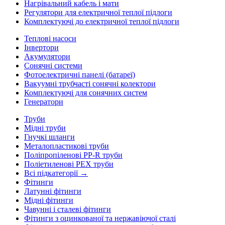
Нагрівальний кабель і мати
Регулятори для електричної теплої підлоги
Комплектуючі до електричної теплої підлоги
Теплові насоси
Інвертори
Акумулятори
Сонячні системи
Фотоелектричні панелі (батареї)
Вакуумні трубчасті сонячні колектори
Комплектуючі для сонячних систем
Генератори
Труби
Мідні труби
Гнучкі шланги
Металопластикові труби
Поліпропіленові PP-R труби
Поліетиленові PEX труби
Всі підкатегорії →
Фітинги
Латунні фітинги
Мідні фітинги
Чавунні і сталеві фітинги
Фітинги з оцинкованої та нержавіючої сталі