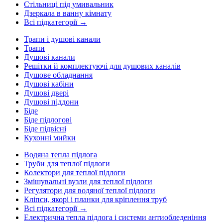
Стільниці під умивальник
Дзеркала в ванну кімнату
Всі підкатегорії →
Трапи і душові канали
Трапи
Душові канали
Решітки й комплектуючі для душових каналів
Душове обладнання
Душові кабіни
Душові двері
Душові піддони
Біде
Біде підлогові
Біде підвісні
Кухонні мийки
Водяна тепла підлога
Труби для теплої підлоги
Колектори для теплої підлоги
Змішувальні вузли для теплої підлоги
Регулятори для водяної теплої підлоги
Кліпси, якорі і планки для кріплення труб
Всі підкатегорії →
Електрична тепла підлога і системи антиобледеніння