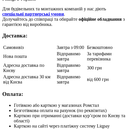
Для будівельних та монтажних компаній у нас діють
спеціальні партнерські умови
.
Долучайтесь до співпраці та обирайте
офіційне обладнання
з
гарантією від виробника.
Доставка:
Самовивіз
Завтра з 09:00
Безкоштовно
Відправимо
За тарифами
Нова пошта
завтра
перевізника
Адресна доставка по
Відправимо
300 грн
Києву
завтра
Адресна доставка 30 км
Відправимо
від 600 грн
від Києва
завтра
Оплата:
Готівкою або карткою у магазинах Ромстал
Безготівкова оплата на рахунок (по реквізитах)
Карткою при отриманні (доставки курʼєром по Києву та
області)
Карткою на сайті через платіжну систему Liqpay