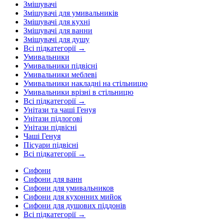
Змішувачі
Змішувачі для умивальників
Змішувачі для кухні
Змішувачі для ванни
Змішувачі для душу
Всі підкатегорії →
Умивальники
Умивальники підвісні
Умивальники меблеві
Умивальники накладні на стільницю
Умивальники врізні в стільницю
Всі підкатегорії →
Унітази та чаші Генуя
Унітази підлогові
Унітази підвісні
Чаші Генуя
Пісуари підвісні
Всі підкатегорії →
Сифони
Сифони для ванн
Сифони для умивальников
Сифони для кухонних мийок
Сифони для душових піддонів
Всі підкатегорії →