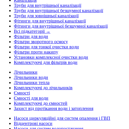
Каналізація
Труби для внутрішньої каналізації
Труби для внутрішньої безшумної каналізації
Труби для зовнішньої каналізації
Фітинги для внутрішньої каналізації
Фітинги для внутрішньої безшумної каналізації
Всі підкатегорії →
Фільтри для води
Фільтри зворотного осмосу
Фільтри для тонкої очистки води
Фільтри проти накипу
Установки комплексної очистки води
Комплектуючі для фільтрів води
Лічильники
Лічильники води
Лічильники тепла
Комплектуючі до лічильників
Ємності
Ємності для води
Комплектуючі до ємностей
Захист від протікання води і затоплення
Насоси циркуляційні для систем опалення і ГВП
Відцентрові насоси
Насоси для систем водопостачання