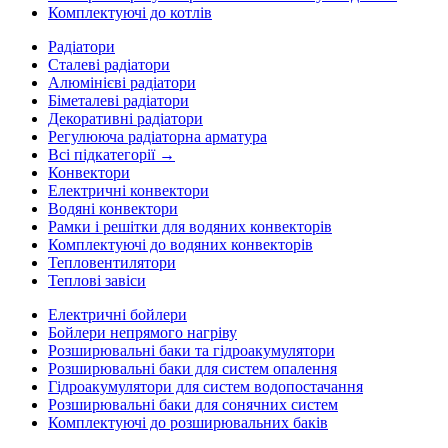
Комплектуючі до котлів
Радіатори
Сталеві радіатори
Алюмінієві радіатори
Біметалеві радіатори
Декоративні радіатори
Регулююча радіаторна арматура
Всі підкатегорії →
Конвектори
Електричні конвектори
Водяні конвектори
Рамки і решітки для водяних конвекторів
Комплектуючі до водяних конвекторів
Тепловентилятори
Теплові завіси
Електричні бойлери
Бойлери непрямого нагріву
Розширювальні баки та гідроакумулятори
Розширювальні баки для систем опалення
Гідроакумулятори для систем водопостачання
Розширювальні баки для сонячних систем
Комплектуючі до розширювальних баків