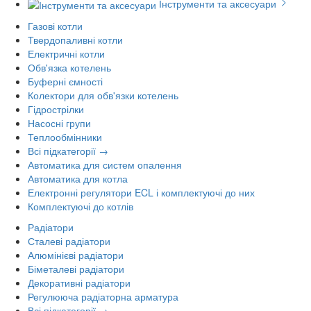
Інструменти та аксесуари
Газові котли
Твердопаливні котли
Електричні котли
Обв'язка котелень
Буферні ємності
Колектори для обв'язки котелень
Гідрострілки
Насосні групи
Теплообмінники
Всі підкатегорії →
Автоматика для систем опалення
Автоматика для котла
Електронні регулятори ECL і комплектуючі до них
Комплектуючі до котлів
Радіатори
Сталеві радіатори
Алюмінієві радіатори
Біметалеві радіатори
Декоративні радіатори
Регулююча радіаторна арматура
Всі підкатегорії →