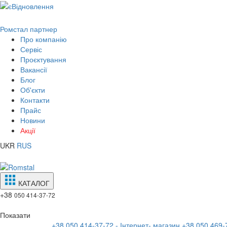
Ромстал партнер
Про компанію
Сервіс
Проєктування
Вакансії
Блог
Об'єкти
Контакти
Прайс
Новини
Акції
UKR
RUS
КАТАЛОГ
+38
050 414-37-72
Показати
+38 050 414-37-72 - Інтернет- магазин
+38 050 469-