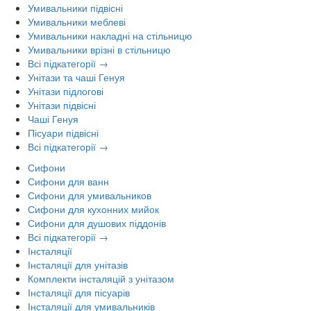
Умивальники підвісні
Умивальники меблеві
Умивальники накладні на стільницю
Умивальники врізні в стільницю
Всі підкатегорії →
Унітази та чаші Генуя
Унітази підлогові
Унітази підвісні
Чаші Генуя
Пісуари підвісні
Всі підкатегорії →
Сифони
Сифони для ванн
Сифони для умивальников
Сифони для кухонних мийок
Сифони для душових піддонів
Всі підкатегорії →
Інсталяції
Інсталяції для унітазів
Комплекти інсталяцій з унітазом
Інсталяції для пісуарів
Інсталяції для умивальників