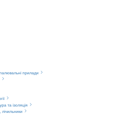
опалювальні прилади
гії
ура та ізоляція
, лічильники