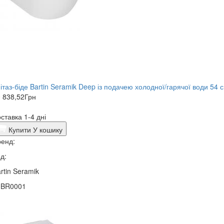
ітаз-біде Bartin Seramik Deep із подачею холодної/гарячої води 54 
 838,52
Грн
ставка 1-4 дні
Купити
У кошику
енд:
д:
rtin Seramik
0BR0001