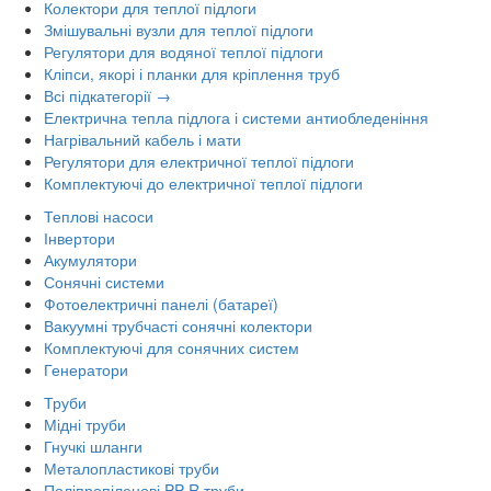
Колектори для теплої підлоги
Змішувальні вузли для теплої підлоги
Регулятори для водяної теплої підлоги
Кліпси, якорі і планки для кріплення труб
Всі підкатегорії →
Електрична тепла підлога і системи антиобледеніння
Нагрівальний кабель і мати
Регулятори для електричної теплої підлоги
Комплектуючі до електричної теплої підлоги
Теплові насоси
Інвертори
Акумулятори
Сонячні системи
Фотоелектричні панелі (батареї)
Вакуумні трубчасті сонячні колектори
Комплектуючі для сонячних систем
Генератори
Труби
Мідні труби
Гнучкі шланги
Металопластикові труби
Поліпропіленові PP-R труби