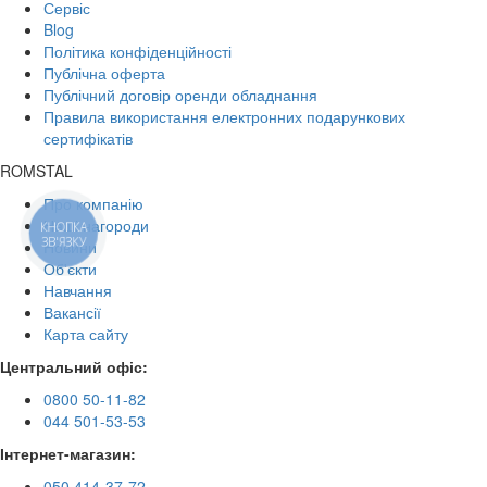
Сервіс
Blog
Політика конфіденційності
Публічна оферта
Публічний договір оренди обладнання
Правила використання електронних подарункових
сертифікатів
ROMSTAL
Про компанію
Наші нагороди
КНОПКА
ЗВ'ЯЗКУ
Новини
Об'єкти
Навчання
Вакансії
Карта сайту
Центральний офіс:
0800 50-11-82
044 501-53-53
Інтернет-магазин:
050 414-37-72