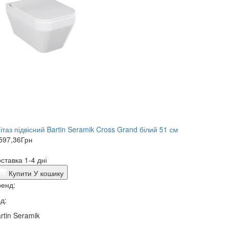
ітаз підвісний Bartin Seramik Cross Grand білий 51 см
597,36
Грн
ставка 1-4 дні
Купити
У кошику
енд:
д:
rtin Seramik