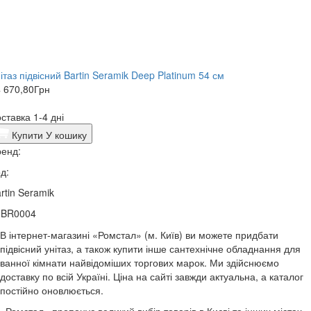
ітаз підвісний Bartin Seramik Deep Platinum 54 см
 670,80
Грн
ставка 1-4 дні
Купити
У кошику
енд:
д:
rtin Seramik
0BR0004
В інтернет-магазині «Ромстал» (м. Київ) ви можете придбати
підвісний унітаз, а також купити інше сантехнічне обладнання для
ванної кімнати найвідоміших торгових марок. Ми здійснюємо
доставку по всій Україні. Ціна на сайті завжди актуальна, а каталог
постійно оновлюється.