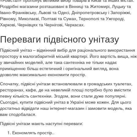
«Ромстал» пропонує великий вибір товарів в Києві та інших містах.
Роздрібні магазини розташовані в Вінниці та Житомирі, Луцьку та
Івано-Франківську, Львові та Одесі, Дніпропетровську і Запоріжжі,
Рівному, Миколаєві, Полтаві та Сумах, Тернополі та Ужгороді,
Харкові, Чернівцях та Чернігові, Черкасах.
Переваги підвісного унітазу
Підвісний унітаз – відмінний вибір для раціонального використання
простору в малогабаритній міській квартирі. Його вартість вища, ніж
у звичайних моделей, але така сантехніка не тільки надає
приміщенню більш естетичний і оригінальний вигляд, вона
дозволяє максимально економити простір.
Спочатку, підвісні унітази встановлювали в громадських туалетах,
ресторанах, кафе, де на невеликій площі потрібно було вмістити
певну кількість сантехніки. Згодом, вони стали дуже популярні.
Сьогодні, купити підвісний унітаз в Україні може кожен. Для цього
достатньо відвідати наш інтернет-магазин і замовити модель, яка
вам сподобалася.
Підвісні унітази мають наступні переваги:
Економлять простір..