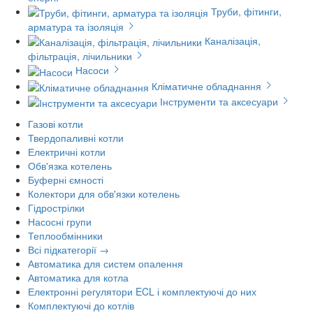
Труби, фітинги,
арматура та ізоляція
Каналізація,
фільтрація, лічильники
Насоси
Кліматичне обладнання
Інструменти та аксесуари
Газові котли
Твердопаливні котли
Електричні котли
Обв'язка котелень
Буферні ємності
Колектори для обв'язки котелень
Гідрострілки
Насосні групи
Теплообмінники
Всі підкатегорії →
Автоматика для систем опалення
Автоматика для котла
Електронні регулятори ECL і комплектуючі до них
Комплектуючі до котлів