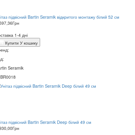
ітаз підвісний Bartin Seramik відкритого монтажу білий 52 см
597,36
Грн
ставка 1-4 дні
Купити
У кошику
енд:
д:
rtin Seramik
0BR0018
ітаз підвісний Bartin Seramik Deep білий 49 см
930,00
Грн