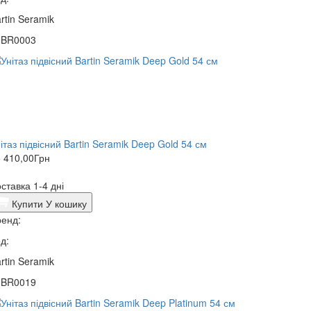
rtin Seramik
0BR0003
ітаз підвісний Bartin Seramik Deep Gold 54 см
 410,00
Грн
ставка 1-4 дні
Купити
У кошику
енд:
д:
rtin Seramik
0BR0019