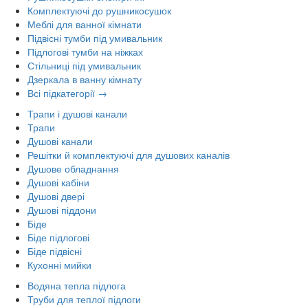
Комплектуючі до рушникосушок
Меблі для ванної кімнати
Підвісні тумби під умивальник
Підлогові тумби на ніжках
Стільниці під умивальник
Дзеркала в ванну кімнату
Всі підкатегорії →
Трапи і душові канали
Трапи
Душові канали
Решітки й комплектуючі для душових каналів
Душове обладнання
Душові кабіни
Душові двері
Душові піддони
Біде
Біде підлогові
Біде підвісні
Кухонні мийки
Водяна тепла підлога
Труби для теплої підлоги