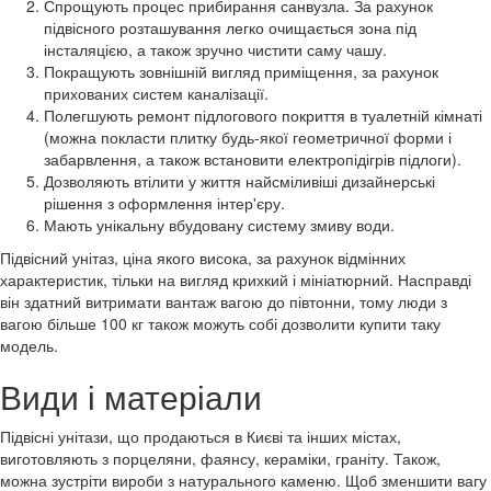
Спрощують процес прибирання санвузла. За рахунок
підвісного розташування легко очищається зона під
інсталяцією, а також зручно чистити саму чашу.
Покращують зовнішній вигляд приміщення, за рахунок
прихованих систем каналізації.
Полегшують ремонт підлогового покриття в туалетній кімнаті
(можна покласти плитку будь-якої геометричної форми і
забарвлення, а також встановити електропідігрів підлоги).
Дозволяють втілити у життя найсміливіші дизайнерські
рішення з оформлення інтер'єру.
Мають унікальну вбудовану систему змиву води.
Підвісний унітаз, ціна якого висока, за рахунок відмінних
характеристик, тільки на вигляд крихкий і мініатюрний. Насправді
він здатний витримати вантаж вагою до півтонни, тому люди з
вагою більше 100 кг також можуть собі дозволити купити таку
модель.
Види і матеріали
Підвісні унітази, що продаються в Києві та інших містах,
виготовляють з порцеляни, фаянсу, кераміки, граніту. Також,
можна зустріти вироби з натурального каменю. Щоб зменшити вагу