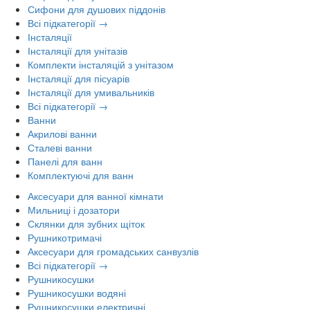
Сифони для душових піддонів
Всі підкатегорії →
Інсталяції
Інсталяції для унітазів
Комплекти інсталяцій з унітазом
Інсталяції для пісуарів
Інсталяції для умивальників
Всі підкатегорії →
Ванни
Акрилові ванни
Сталеві ванни
Панелі для ванн
Комплектуючі для ванн
Аксесуари для ванної кімнати
Мильниці і дозатори
Склянки для зубних щіток
Рушникотримачі
Аксесуари для громадських санвузлів
Всі підкатегорії →
Рушникосушки
Рушникосушки водяні
Рушникосушки електричні