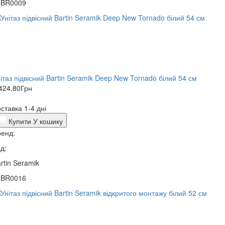
0BR0009
ітаз підвісний Bartin Seramik Deep New Tornado білий 54 см
424,80
Грн
ставка 1-4 дні
Купити
У кошику
енд:
д:
rtin Seramik
0BR0016