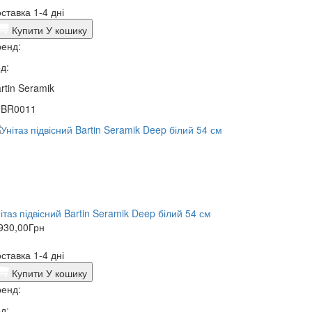
ставка 1-4 дні
Купити
У кошику
енд:
д:
rtin Seramik
0BR0011
ітаз підвісний Bartin Seramik Deep білий 54 см
930,00
Грн
ставка 1-4 дні
Купити
У кошику
енд:
д: