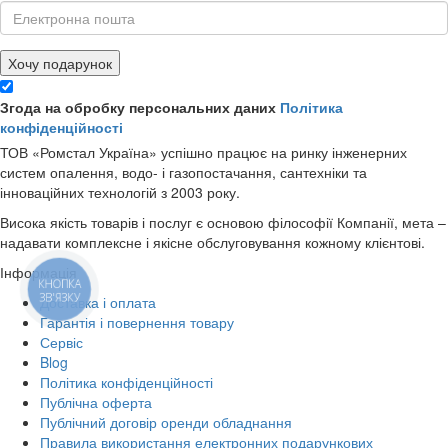
Хочу подарунок
Згода на обробку персональних даних
Політика
конфіденційності
ТОВ «Ромстал Україна» успішно працює на ринку інженерних
систем опалення, водо- і газопостачання, сантехніки та
інноваційних технологій з 2003 року.
Висока якість товарів і послуг є основою філософії Компанії, мета –
надавати комплексне і якісне обслуговування кожному клієнтові.
Інформація
КНОПКА
ЗВ'ЯЗКУ
Доставка і оплата
Гарантія і повернення товару
Сервіс
Blog
Політика конфіденційності
Публічна оферта
Публічний договір оренди обладнання
Правила використання електронних подарункових