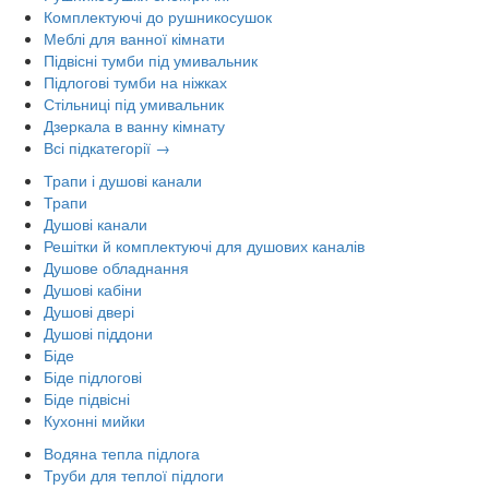
Комплектуючі до рушникосушок
Меблі для ванної кімнати
Підвісні тумби під умивальник
Підлогові тумби на ніжках
Стільниці під умивальник
Дзеркала в ванну кімнату
Всі підкатегорії →
Трапи і душові канали
Трапи
Душові канали
Решітки й комплектуючі для душових каналів
Душове обладнання
Душові кабіни
Душові двері
Душові піддони
Біде
Біде підлогові
Біде підвісні
Кухонні мийки
Водяна тепла підлога
Труби для теплої підлоги