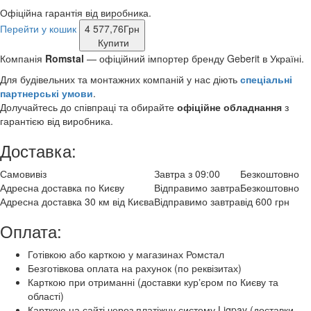
Офіційна гарантія від виробника.
Перейти у кошик
4 577,76
Грн
Купити
Компанія
Romstal
— офіційний імпортер бренду Geberit
в Україні.
Для будівельних та монтажних компаній у нас діють
спеціальні
партнерські умови
.
Долучайтесь до співпраці та обирайте
офіційне обладнання
з
гарантією від виробника.
Доставка:
Самовивіз
Завтра з 09:00
Безкоштовно
Адресна доставка по Києву
Відправимо завтра
Безкоштовно
Адресна доставка 30 км від Києва
Відправимо завтра
від 600 грн
Оплата:
Готівкою або карткою у магазинах Ромстал
Безготівкова оплата на рахунок (по реквізитах)
Карткою при отриманні (доставки курʼєром по Києву та
області)
Карткою на сайті через платіжну систему Liqpay (доставки