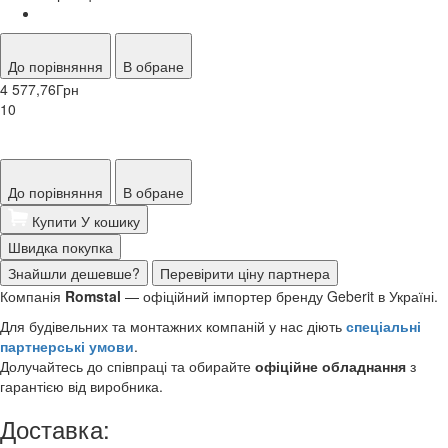
До порівняння
В обране
4 577,76
Грн
10
До порівняння
В обране
Купити
У кошику
Швидка покупка
Знайшли дешевше?
Перевірити ціну партнера
Компанія
Romstal
— офіційний імпортер бренду Geberit
в Україні.
Для будівельних та монтажних компаній у нас діють
спеціальні
партнерські умови
.
Долучайтесь до співпраці та обирайте
офіційне обладнання
з
гарантією від виробника.
Доставка: