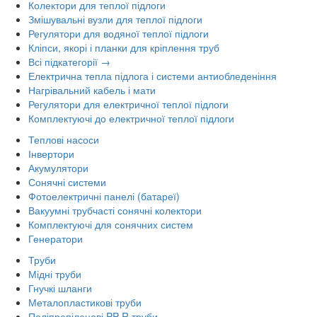
Колектори для теплої підлоги
Змішувальні вузли для теплої підлоги
Регулятори для водяної теплої підлоги
Кліпси, якорі і планки для кріплення труб
Всі підкатегорії →
Електрична тепла підлога і системи антиобледеніння
Нагрівальний кабель і мати
Регулятори для електричної теплої підлоги
Комплектуючі до електричної теплої підлоги
Теплові насоси
Інвертори
Акумулятори
Сонячні системи
Фотоелектричні панелі (батареї)
Вакуумні трубчасті сонячні колектори
Комплектуючі для сонячних систем
Генератори
Труби
Мідні труби
Гнучкі шланги
Металопластикові труби
Поліпропіленові PP-R труби