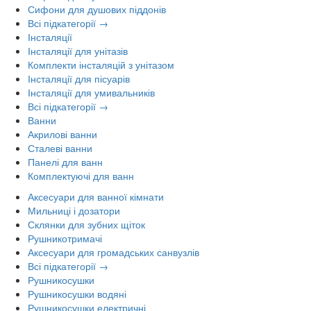
Сифони для душових піддонів
Всі підкатегорії →
Інсталяції
Інсталяції для унітазів
Комплекти інсталяцій з унітазом
Інсталяції для пісуарів
Інсталяції для умивальників
Всі підкатегорії →
Ванни
Акрилові ванни
Сталеві ванни
Панелі для ванн
Комплектуючі для ванн
Аксесуари для ванної кімнати
Мильниці і дозатори
Склянки для зубних щіток
Рушникотримачі
Аксесуари для громадських санвузлів
Всі підкатегорії →
Рушникосушки
Рушникосушки водяні
Рушникосушки електричні