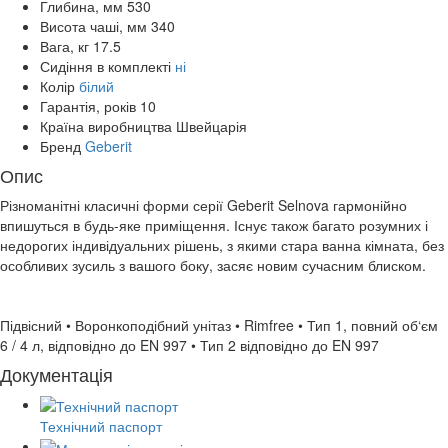
Глибина, мм
530
Висота чаші, мм
340
Вага, кг
17.5
Сидіння в комплекті
ні
Колір
білий
Гарантія, років
10
Країна виробництва
Швейцарія
Бренд
Geberit
Опис
Різноманітні класичні форми серії Geberit Selnova гармонійно
впишуться в будь-яке приміщення. Існує також багато розумних і
недорогих індивідуальних рішень, з якими стара ванна кімната, без
особливих зусиль з вашого боку, засяє новим сучасним блиском.
Підвісний • Воронкоподібний унітаз • Rimfree • Тип 1, повний об‘єм
6 / 4 л, відповідно до EN 997 • Тип 2 відповідно до EN 997
Документація
Технічний паспорт