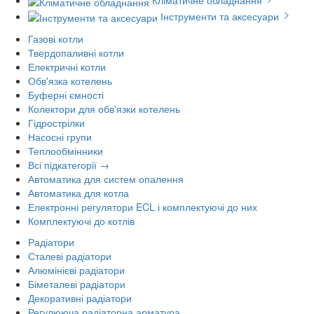
Кліматичне обладнання
Інструменти та аксесуари
Газові котли
Твердопаливні котли
Електричні котли
Обв'язка котелень
Буферні ємності
Колектори для обв'язки котелень
Гідрострілки
Насосні групи
Теплообмінники
Всі підкатегорії →
Автоматика для систем опалення
Автоматика для котла
Електронні регулятори ECL і комплектуючі до них
Комплектуючі до котлів
Радіатори
Сталеві радіатори
Алюмінієві радіатори
Біметалеві радіатори
Декоративні радіатори
Регулююча радіаторна арматура