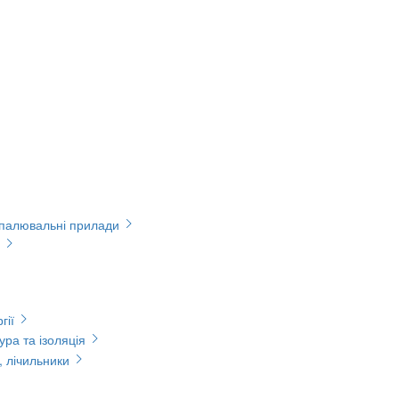
опалювальні прилади
гії
ура та ізоляція
, лічильники