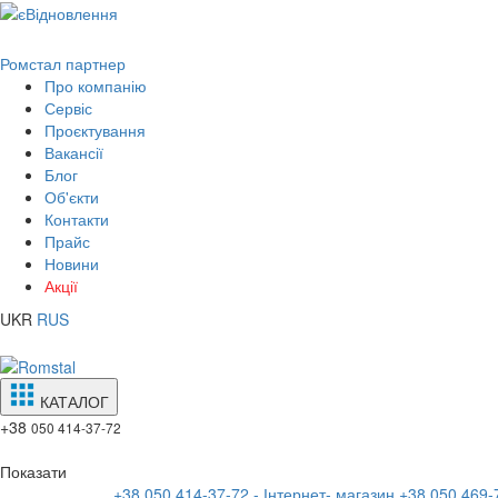
Ромстал партнер
Про компанію
Сервіс
Проєктування
Вакансії
Блог
Об'єкти
Контакти
Прайс
Новини
Акції
UKR
RUS
КАТАЛОГ
+38
050 414-37-72
Показати
+38 050 414-37-72 - Інтернет- магазин
+38 050 469-