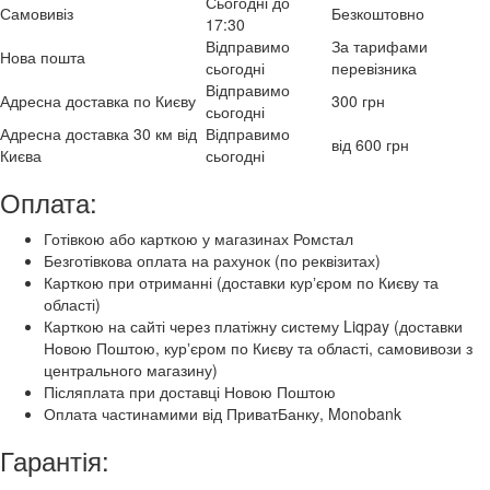
Сьогодні до
Самовивіз
Безкоштовно
17:30
Відправимо
За тарифами
Нова пошта
сьогодні
перевізника
Відправимо
Адресна доставка по Києву
300 грн
сьогодні
Адресна доставка 30 км від
Відправимо
від 600 грн
Києва
сьогодні
Оплата:
Готівкою або карткою у магазинах Ромстал
Безготівкова оплата на рахунок (по реквізитах)
Карткою при отриманні (доставки курʼєром по Києву та
області)
Карткою на сайті через платіжну систему Liqpay (доставки
Новою Поштою, курʼєром по Києву та області, самовивози з
центрального магазину)
Післяплата при доставці Новою Поштою
Оплата частинамими від ПриватБанку, Monobank
Гарантія: