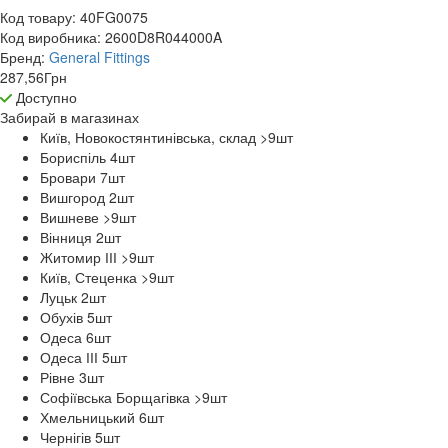
Код товару:
40FG0075
Код виробника:
2600D8R044000A
Бренд:
General Fittings
287,56
Грн
Доступно
Забирай в
магазинах
Київ, Новокостянтинівська, склад >9
шт
Бориспіль 4
шт
Бровари 7
шт
Вишгород 2
шт
Вишневе >9
шт
Вінниця 2
шт
Житомир ІІІ >9
шт
Київ, Стеценка >9
шт
Луцьк 2
шт
Обухів 5
шт
Одеса 6
шт
Одеса ІІІ 5
шт
Рівне 3
шт
Софіївська Борщагівка >9
шт
Хмельницький 6
шт
Чернігів 5
шт