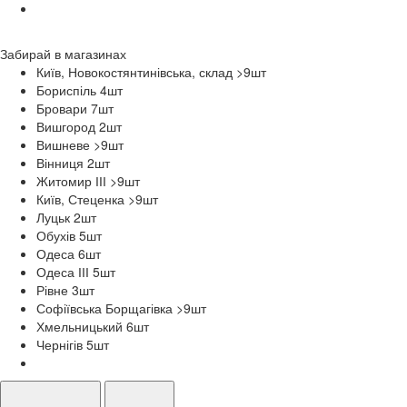
Забирай в
магазинах
Київ, Новокостянтинівська, склад >9
шт
Бориспіль 4
шт
Бровари 7
шт
Вишгород 2
шт
Вишневе >9
шт
Вінниця 2
шт
Житомир ІІІ >9
шт
Київ, Стеценка >9
шт
Луцьк 2
шт
Обухів 5
шт
Одеса 6
шт
Одеса ІІІ 5
шт
Рівне 3
шт
Софіївська Борщагівка >9
шт
Хмельницький 6
шт
Чернігів 5
шт