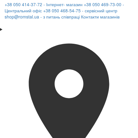
+38 050 414-37-72 - Інтернет- магазин
+38 050 469-73-00 -
Центральний офіс
+38 050 468-54-75 - сервісний центр
shop@romstal.ua - з питань співпраці
Контакти магазинів