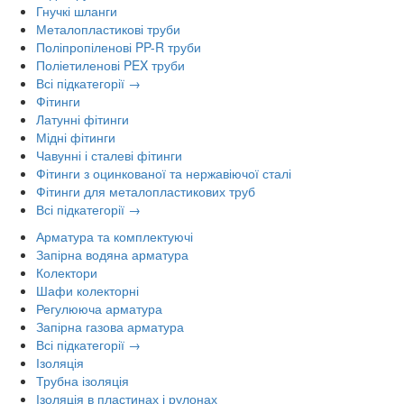
Гнучкі шланги
Металопластикові труби
Поліпропіленові PP-R труби
Поліетиленові PEX труби
Всі підкатегорії →
Фітинги
Латунні фітинги
Мідні фітинги
Чавунні і сталеві фітинги
Фітинги з оцинкованої та нержавіючої сталі
Фітинги для металопластикових труб
Всі підкатегорії →
Арматура та комплектуючі
Запірна водяна арматура
Колектори
Шафи колекторні
Регулююча арматура
Запірна газова арматура
Всі підкатегорії →
Ізоляція
Трубна ізоляція
Ізоляція в пластинах і рулонах