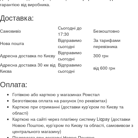
гарантією від виробника.
Доставка:
Сьогодні до
Самовивіз
Безкоштовно
17:30
Відправимо
За тарифами
Нова пошта
сьогодні
перевізника
Відправимо
Адресна доставка по Києву
300 грн
сьогодні
Адресна доставка 30 км від
Відправимо
від 600 грн
Києва
сьогодні
Оплата:
Готівкою або карткою у магазинах Ромстал
Безготівкова оплата на рахунок (по реквізитах)
Карткою при отриманні (доставки курʼєром по Києву та
області)
Карткою на сайті через платіжну систему Liqpay (доставки
Новою Поштою, курʼєром по Києву та області, самовивози з
центрального магазину)
Післяплата при доставці Новою Поштою