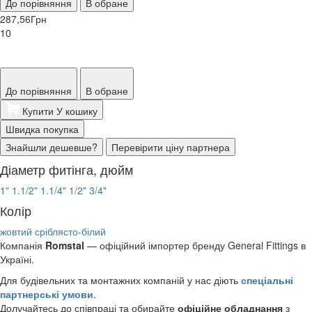
До порівняння
В обране
287,56
Грн
10
До порівняння
В обране
Купити
У кошику
Швидка покупка
Знайшли дешевше?
Перевірити ціну партнера
Діаметр фитінга, дюйм
1"
1.1/2"
1.1/4"
1/2"
3/4"
Колір
жовтий
сріблясто-білий
Компанія
Romstal
— офіційний імпортер бренду General Fittings в
Україні.
Для будівельних та монтажних компаній у нас діють
спеціальні
партнерські умови
.
Долучайтесь до співпраці та обирайте
офіційне обладнання
з