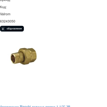
Код:
Valrom
63243050
Американка Bianchi латунна пряма 1.1/2" ЗВ