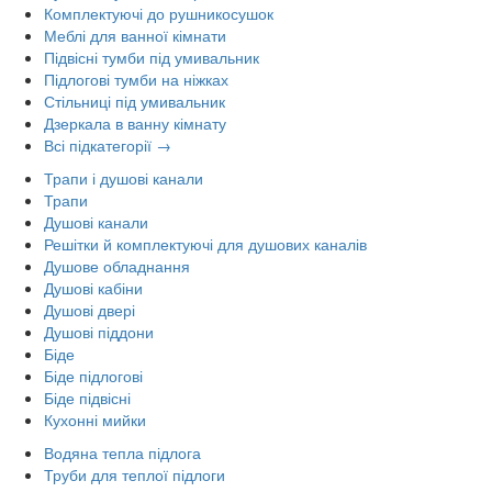
Комплектуючі до рушникосушок
Меблі для ванної кімнати
Підвісні тумби під умивальник
Підлогові тумби на ніжках
Стільниці під умивальник
Дзеркала в ванну кімнату
Всі підкатегорії →
Трапи і душові канали
Трапи
Душові канали
Решітки й комплектуючі для душових каналів
Душове обладнання
Душові кабіни
Душові двері
Душові піддони
Біде
Біде підлогові
Біде підвісні
Кухонні мийки
Водяна тепла підлога
Труби для теплої підлоги