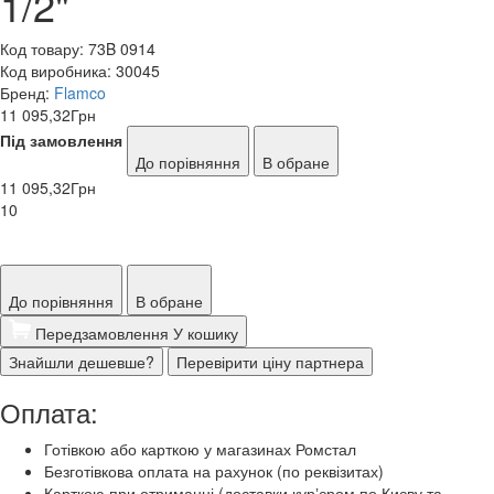
1/2"
Код товару:
73B 0914
Код виробника:
30045
Бренд:
Flamco
11 095,32
Грн
Під замовлення
До порівняння
В обране
11 095,32
Грн
10
До порівняння
В обране
Передзамовлення
У кошику
Знайшли дешевше?
Перевірити ціну партнера
Оплата:
Готівкою або карткою у магазинах Ромстал
Безготівкова оплата на рахунок (по реквізитах)
Карткою при отриманні (доставки курʼєром по Києву та