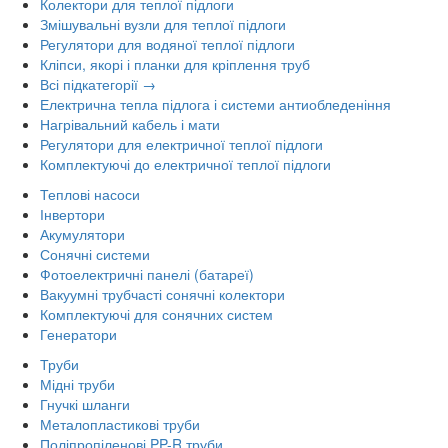
Колектори для теплої підлоги
Змішувальні вузли для теплої підлоги
Регулятори для водяної теплої підлоги
Кліпси, якорі і планки для кріплення труб
Всі підкатегорії →
Електрична тепла підлога і системи антиобледеніння
Нагрівальний кабель і мати
Регулятори для електричної теплої підлоги
Комплектуючі до електричної теплої підлоги
Теплові насоси
Інвертори
Акумулятори
Сонячні системи
Фотоелектричні панелі (батареї)
Вакуумні трубчасті сонячні колектори
Комплектуючі для сонячних систем
Генератори
Труби
Мідні труби
Гнучкі шланги
Металопластикові труби
Поліпропіленові PP-R труби