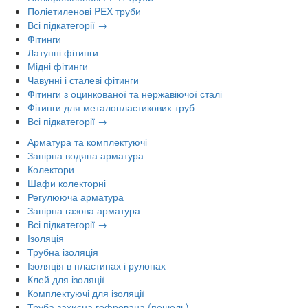
Поліетиленові PEX труби
Всі підкатегорії →
Фітинги
Латунні фітинги
Мідні фітинги
Чавунні і сталеві фітинги
Фітинги з оцинкованої та нержавіючої сталі
Фітинги для металопластикових труб
Всі підкатегорії →
Арматура та комплектуючі
Запірна водяна арматура
Колектори
Шафи колекторні
Регулююча арматура
Запірна газова арматура
Всі підкатегорії →
Ізоляція
Трубна ізоляція
Ізоляція в пластинах і рулонах
Клей для ізоляції
Комплектуючі для ізоляції
Труба захисна гофрована (пешель)