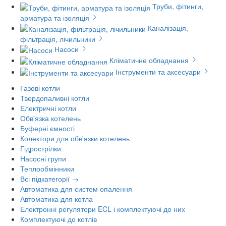
Труби, фітинги,
арматура та ізоляція
Каналізація,
фільтрація, лічильники
Насоси
Кліматичне обладнання
Інструменти та аксесуари
Газові котли
Твердопаливні котли
Електричні котли
Обв'язка котелень
Буферні ємності
Колектори для обв'язки котелень
Гідрострілки
Насосні групи
Теплообмінники
Всі підкатегорії →
Автоматика для систем опалення
Автоматика для котла
Електронні регулятори ECL і комплектуючі до них
Комплектуючі до котлів