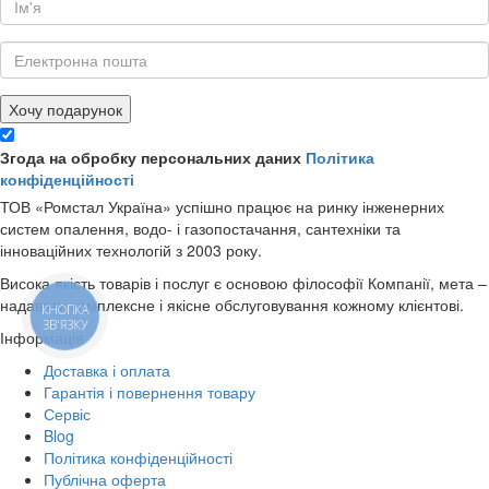
Хочу подарунок
Згода на обробку персональних даних
Політика
конфіденційності
ТОВ «Ромстал Україна» успішно працює на ринку інженерних
систем опалення, водо- і газопостачання, сантехніки та
інноваційних технологій з 2003 року.
Висока якість товарів і послуг є основою філософії Компанії, мета –
надавати комплексне і якісне обслуговування кожному клієнтові.
КНОПКА
ЗВ'ЯЗКУ
Інформація
Доставка і оплата
Гарантія і повернення товару
Сервіс
Blog
Політика конфіденційності
Публічна оферта