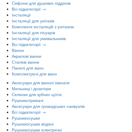
Сифони для душових піддонів
Всі підкатегорії →
Інсталяції
Інсталяції для унітазів
Комплекти інсталяцій з унітазом
Інсталяції для пісуарів
Інсталяції для умивальників
Всі підкатегорії →
Ванни
Акрилові ванни
Сталеві ванни
Панелі для ванн
Комплектуючі для ванн
Аксесуари для ванної кімнати
Мильниці і дозатори
Склянки для зубних щіток
Рушникотримачі
Аксесуари для громадських санвузлів
Всі підкатегорії →
Рушникосушки
Рушникосушки водяні
Рушникосушки електричні