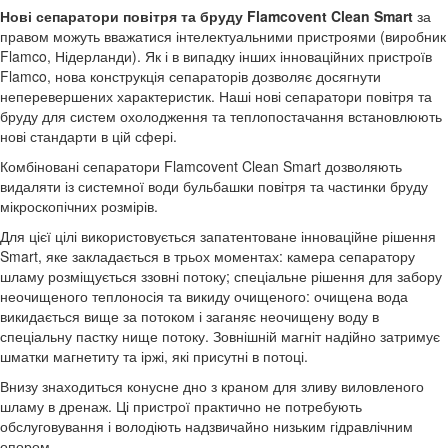
Нові сепаратори повітря та бруду Flamcovent Clean Smart
за
правом можуть вважатися інтелектуальними пристроями (виробник
Flamco, Нідерланди). Як і в випадку інших інноваційних пристроїв
Flamco, нова конструкція сепараторів дозволяє досягнути
неперевершених характеристик. Наші нові сепаратори повітря та
бруду для систем охолодження та теплопостачання встановлюють
нові стандарти в цій сфері.
Комбіновані сепаратори Flamcovent Clean Smart дозволяють
видаляти із системної води бульбашки повітря та частинки бруду
мікроскопічних розмірів.
Для цієї цілі використовується запатентоване інноваційне рішення
Smart, яке закладається в трьох моментах: камера сепаратору
шламу розміщується ззовні потоку; спеціальне рішення для забору
неочищеного теплоносія та викиду очищеного: очищена вода
викидається вище за потоком і заганяє неочищену воду в
спеціальну пастку нище потоку. Зовнішній магніт надійно затримує
шматки магнетиту та іржі, які присутні в потоці.
Внизу знаходиться конусне дно з краном для зливу виловленого
шламу в дренаж. Ці пристрої практично не потребують
обслуговування і володіють надзвичайно низьким гідравлічним
опором.