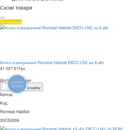
Схожі товари
Топ продажів
Котел електричний Romstal Habitat EKCO.LN2 на 6 кВт
41 027,91
Грн
Доставка 1-4 дні
КНОПКА
ЗВ'ЯЗКУ
Купити
У кошику
Бренд:
Код:
Romstal Habitat
35CE2006