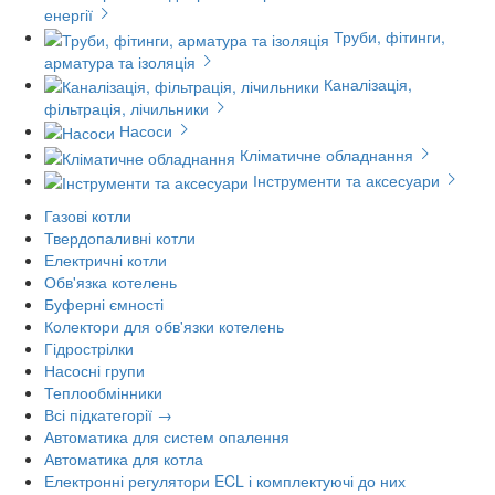
енергії
Труби, фітинги,
арматура та ізоляція
Каналізація,
фільтрація, лічильники
Насоси
Кліматичне обладнання
Інструменти та аксесуари
Газові котли
Твердопаливні котли
Електричні котли
Обв'язка котелень
Буферні ємності
Колектори для обв'язки котелень
Гідрострілки
Насосні групи
Теплообмінники
Всі підкатегорії →
Автоматика для систем опалення
Автоматика для котла
Електронні регулятори ECL і комплектуючі до них