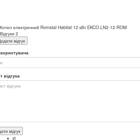
Котел електричний Romstal Habitat 12 кВт EKCO.LN2-12-ROM
Відгуки
2
одати відгук
я користувача
т відгука
ати відгук
И