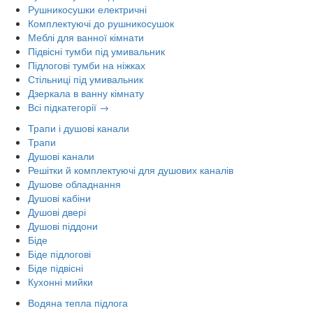
Рушникосушки електричні
Комплектуючі до рушникосушок
Меблі для ванної кімнати
Підвісні тумби під умивальник
Підлогові тумби на ніжках
Стільниці під умивальник
Дзеркала в ванну кімнату
Всі підкатегорії →
Трапи і душові канали
Трапи
Душові канали
Решітки й комплектуючі для душових каналів
Душове обладнання
Душові кабіни
Душові двері
Душові піддони
Біде
Біде підлогові
Біде підвісні
Кухонні мийки
Водяна тепла підлога