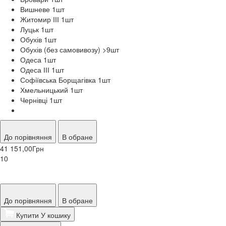
Вишневе 1
шт
Житомир ІІІ 1
шт
Луцьк 1
шт
Обухів 1
шт
Обухів (без самовивозу) >9
шт
Одеса 1
шт
Одеса ІІІ 1
шт
Софіївська Борщагівка 1
шт
Хмельницький 1
шт
Чернівці 1
шт
До порівняння
В обране
41 151,00
Грн
10
До порівняння
В обране
Купити
У кошику