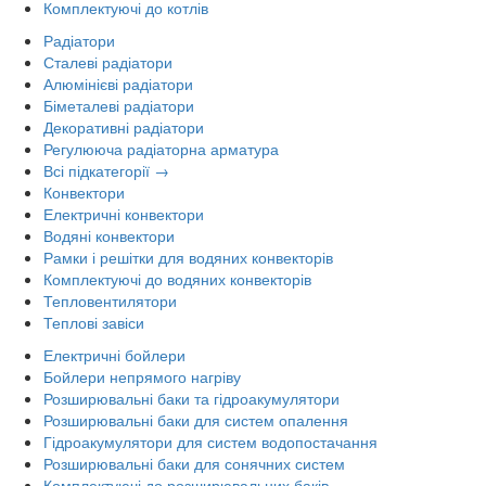
Комплектуючі до котлів
Радіатори
Сталеві радіатори
Алюмінієві радіатори
Біметалеві радіатори
Декоративні радіатори
Регулююча радіаторна арматура
Всі підкатегорії →
Конвектори
Електричні конвектори
Водяні конвектори
Рамки і решітки для водяних конвекторів
Комплектуючі до водяних конвекторів
Тепловентилятори
Теплові завіси
Електричні бойлери
Бойлери непрямого нагріву
Розширювальні баки та гідроакумулятори
Розширювальні баки для систем опалення
Гідроакумулятори для систем водопостачання
Розширювальні баки для сонячних систем
Комплектуючі до розширювальних баків