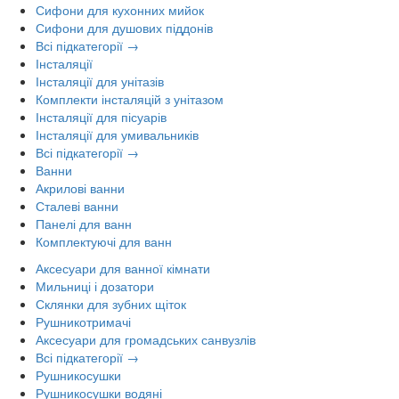
Сифони для кухонних мийок
Сифони для душових піддонів
Всі підкатегорії →
Інсталяції
Інсталяції для унітазів
Комплекти інсталяцій з унітазом
Інсталяції для пісуарів
Інсталяції для умивальників
Всі підкатегорії →
Ванни
Акрилові ванни
Сталеві ванни
Панелі для ванн
Комплектуючі для ванн
Аксесуари для ванної кімнати
Мильниці і дозатори
Склянки для зубних щіток
Рушникотримачі
Аксесуари для громадських санвузлів
Всі підкатегорії →
Рушникосушки
Рушникосушки водяні