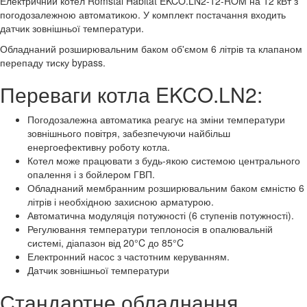
Електричний котел Romstal Habitat EKCO.LN2-12-ROM на 12 кВт з
погодозалежною автоматикою. У комплект постачання входить
датчик зовнішньої температури.
Обладнаний розширювальним баком об'ємом 6 літрів та клапаном
перепаду тиску bypass.
Переваги котла EKCO.LN2:
Погодозалежна автоматика реагує на зміни температури
зовнішнього повітря, забезпечуючи найбільш
енергоефективну роботу котла.
Котел може працювати з будь-якою системою центрального
опалення і з бойлером ГВП.
Обладнаний мембранним розширювальним баком ємністю 6
літрів і необхідною захисною арматурою.
Автоматична модуляція потужності (6 ступенів потужності).
Регулювання температури теплоносія в опалювальній
системі, діапазон від 20°C до 85°C
Електронний насос з частотним керуванням.
Датчик зовнішньої температури
Стандартне обладнання