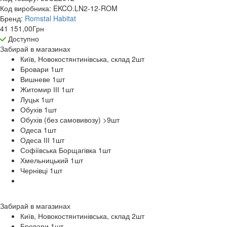
Код виробника:
EKCO.LN2-12-ROM
Бренд:
Romstal Habitat
41 151,00
Грн
Доступно
Забирай в
магазинах
Київ, Новокостянтинівська, склад 2
шт
Бровари 1
шт
Вишневе 1
шт
Житомир ІІІ 1
шт
Луцьк 1
шт
Обухів 1
шт
Обухів (без самовивозу) >9
шт
Одеса 1
шт
Одеса ІІІ 1
шт
Софіївська Борщагівка 1
шт
Хмельницький 1
шт
Чернівці 1
шт
Забирай в
магазинах
Київ, Новокостянтинівська, склад 2
шт
Бровари 1
шт