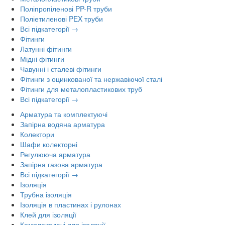
Поліпропіленові PP-R труби
Поліетиленові PEX труби
Всі підкатегорії →
Фітинги
Латунні фітинги
Мідні фітинги
Чавунні і сталеві фітинги
Фітинги з оцинкованої та нержавіючої сталі
Фітинги для металопластикових труб
Всі підкатегорії →
Арматура та комплектуючі
Запірна водяна арматура
Колектори
Шафи колекторні
Регулююча арматура
Запірна газова арматура
Всі підкатегорії →
Ізоляція
Трубна ізоляція
Ізоляція в пластинах і рулонах
Клей для ізоляції
Комплектуючі для ізоляції