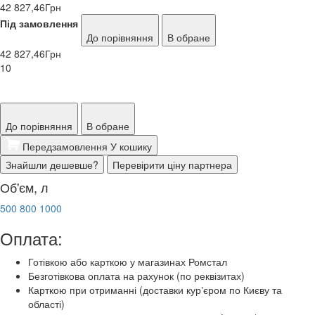
42 827,46
Грн
Під замовлення
До порівняння
В обране
42 827,46
Грн
10
До порівняння
В обране
Передзамовлення
У кошику
Знайшли дешевше?
Перевірити ціну партнера
Об'єм, л
500
800
1000
Оплата:
Готівкою або карткою у магазинах Ромстал
Безготівкова оплата на рахунок (по реквізитах)
Карткою при отриманні (доставки курʼєром по Києву та
області)