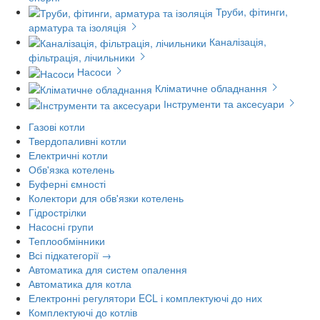
Труби, фітинги,
арматура та ізоляція
Каналізація,
фільтрація, лічильники
Насоси
Кліматичне обладнання
Інструменти та аксесуари
Газові котли
Твердопаливні котли
Електричні котли
Обв'язка котелень
Буферні ємності
Колектори для обв'язки котелень
Гідрострілки
Насосні групи
Теплообмінники
Всі підкатегорії →
Автоматика для систем опалення
Автоматика для котла
Електронні регулятори ECL і комплектуючі до них
Комплектуючі до котлів