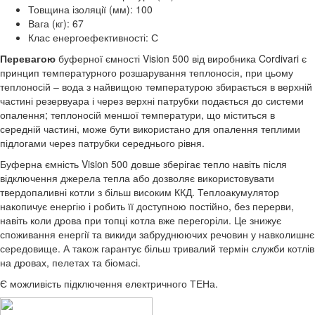
Товщина ізоляції (мм): 100
Вага (кг): 67
Клас енергоефективності: С
Перевагою
буферної ємності Vision 500 від виробника Cordivari є
принцип температурного розшарування теплоносія, при цьому
теплоносій – вода з найвищою температурою збирається в верхній
частині резервуара і через верхні патрубки подається до системи
опалення; теплоносій меншої температури, що міститься в
середній частині, може бути використано для опалення теплими
підлогами через патрубки середнього рівня.
Буферна ємність Vision 500 довше зберігає тепло навіть після
відключення джерела тепла або дозволяє використовувати
твердопаливні котли з більш високим ККД. Теплоакумулятор
накопичує енергію і робить її доступною постійно, без перерви,
навіть коли дрова при топці котла вже перегоріли. Це знижує
споживання енергії та викиди забруднюючих речовин у навколишнє
середовище. А також гарантує більш тривалий термін служби котлів
на дровах, пелетах та біомасі.
Є можливість підключення електричного ТЕНа.