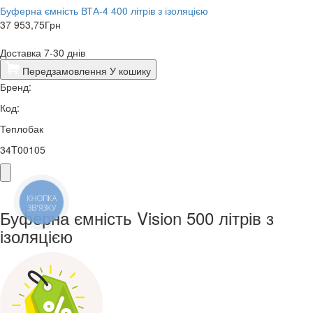
Буферна ємність ВТА-4 400 літрів з ізоляцією
37 953,75
Грн
Доставка 7-30 днів
Передзамовлення
У кошику
Бренд:
Код:
Теплобак
34T00105
КНОПКА
ЗВ'ЯЗКУ
Буферна ємність Vision 500 літрів з
ізоляцією