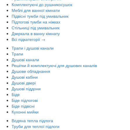
Комплектуючі до рушникосушок
Меблі для ванної кімнати
Підвісні тумби під умивальник
Підлогові тумби на ніжках
Стільниці під умивальник
Дзеркала в ванну кімнату
Всі підкатегорії →
Трапи і душові канали
Трапи
Душові канали
Решітки й комплектуючі для душових каналів
Душове обладнання
Душові кабіни
Душові двері
Душові піддони
Біде
Біде підлогові
Біде підвісні
Кухонні мийки
Водяна тепла підлога
Труби для теплої підлоги