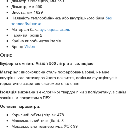
Діаметр з ізоляцією, мм
750
Діаметр, мм
550
Висота, мм
1629
Наявність теплообмінника або внутрішнього бака
без
теплообмінника
Матеріал бака
вуглецева сталь
Гарантія, років
2
Країна виробництва
Італія
Бренд
Vision
Опис
Буферна ємність Vision 500 літрів з ізоляцією
Матеріал:
високоякісна
сталь пофарбована зовні, не має
внутрішнього антикорозійного покриття, оскільки функціонує із
герметично закритою системою опалення.
Ізоляція
виконана з екологічної твердої піни з поліуретану, з синім
зовнішнім покриттям з ПВХ.
Основні параметри:
Корисний об'єм (літрів): 478
Максимальний тиск (бар): 3
Максимальна температура (ºС): 99