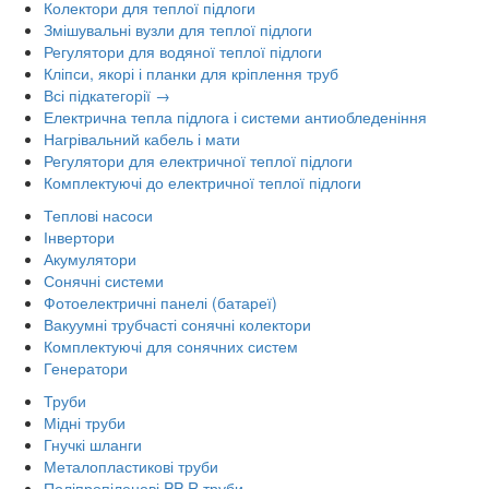
Колектори для теплої підлоги
Змішувальні вузли для теплої підлоги
Регулятори для водяної теплої підлоги
Кліпси, якорі і планки для кріплення труб
Всі підкатегорії →
Електрична тепла підлога і системи антиобледеніння
Нагрівальний кабель і мати
Регулятори для електричної теплої підлоги
Комплектуючі до електричної теплої підлоги
Теплові насоси
Інвертори
Акумулятори
Сонячні системи
Фотоелектричні панелі (батареї)
Вакуумні трубчасті сонячні колектори
Комплектуючі для сонячних систем
Генератори
Труби
Мідні труби
Гнучкі шланги
Металопластикові труби
Поліпропіленові PP-R труби