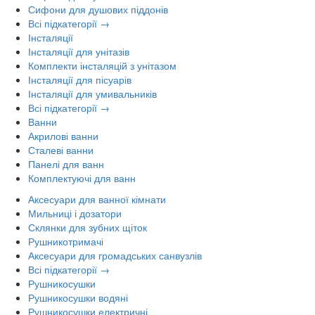
Сифони для душових піддонів
Всі підкатегорії →
Інсталяції
Інсталяції для унітазів
Комплекти інсталяцій з унітазом
Інсталяції для пісуарів
Інсталяції для умивальників
Всі підкатегорії →
Ванни
Акрилові ванни
Сталеві ванни
Панелі для ванн
Комплектуючі для ванн
Аксесуари для ванної кімнати
Мильниці і дозатори
Склянки для зубних щіток
Рушникотримачі
Аксесуари для громадських санвузлів
Всі підкатегорії →
Рушникосушки
Рушникосушки водяні
Рушникосушки електричні