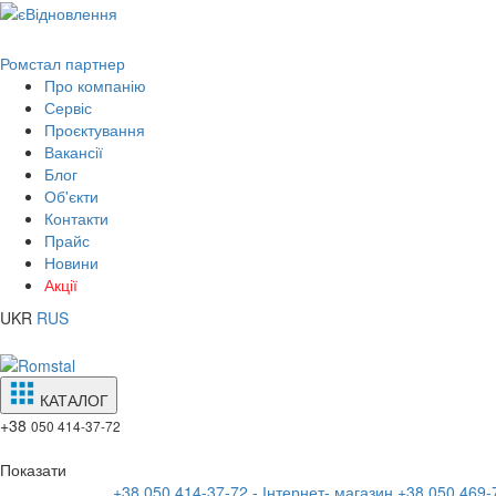
Ромстал партнер
Про компанію
Сервіс
Проєктування
Вакансії
Блог
Об'єкти
Контакти
Прайс
Новини
Акції
UKR
RUS
КАТАЛОГ
+38
050 414-37-72
Показати
+38 050 414-37-72 - Інтернет- магазин
+38 050 469-