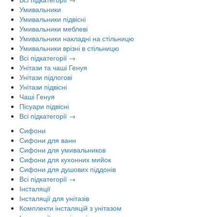
Умивальники
Умивальники підвісні
Умивальники меблеві
Умивальники накладні на стільницю
Умивальники врізні в стільницю
Всі підкатегорії →
Унітази та чаші Генуя
Унітази підлогові
Унітази підвісні
Чаші Генуя
Пісуари підвісні
Всі підкатегорії →
Сифони
Сифони для ванн
Сифони для умивальников
Сифони для кухонних мийок
Сифони для душових піддонів
Всі підкатегорії →
Інсталяції
Інсталяції для унітазів
Комплекти інсталяцій з унітазом