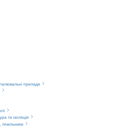
опалювальні прилади
гії
ура та ізоляція
, лічильники