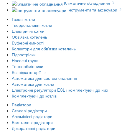
Кліматичне обладнання
Інструменти та аксесуари
Газові котли
Твердопаливні котли
Електричні котли
Обв'язка котелень
Буферні ємності
Колектори для обв'язки котелень
Гідрострілки
Насосні групи
Теплообмінники
Всі підкатегорії →
Автоматика для систем опалення
Автоматика для котла
Електронні регулятори ECL і комплектуючі до них
Комплектуючі до котлів
Радіатори
Сталеві радіатори
Алюмінієві радіатори
Біметалеві радіатори
Декоративні радіатори