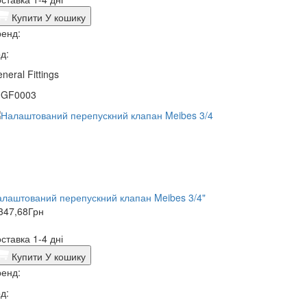
Купити
У кошику
енд:
д:
neral Fittings
0GF0003
лаштований перепускний клапан Meibes 3/4"
347,68
Грн
ставка 1-4 дні
Купити
У кошику
енд:
д: