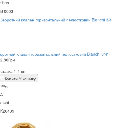
eibes
3B 0003
оротний клапан горизонтальний пелюстковий Bianchi 3/4"
2,80
Грн
ставка 1-4 дні
Купити
У кошику
енд:
д:
anchi
0K20439