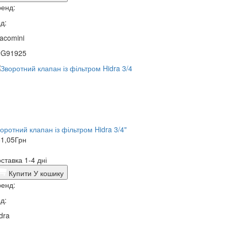
енд:
д:
acomini
2G91925
оротний клапан із фільтром Hidra 3/4"
1,05
Грн
ставка 1-4 дні
Купити
У кошику
енд:
д:
dra