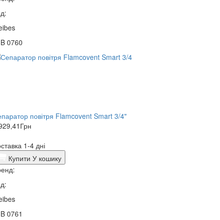
д:
eibes
3B 0760
паратор повітря Flamcovent Smart 3/4"
929,41
Грн
ставка 1-4 дні
Купити
У кошику
енд:
д:
eibes
3B 0761