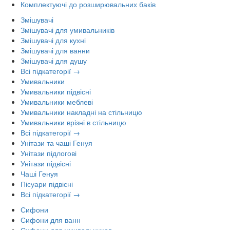
Комплектуючі до розширювальних баків
Змішувачі
Змішувачі для умивальників
Змішувачі для кухні
Змішувачі для ванни
Змішувачі для душу
Всі підкатегорії →
Умивальники
Умивальники підвісні
Умивальники меблеві
Умивальники накладні на стільницю
Умивальники врізні в стільницю
Всі підкатегорії →
Унітази та чаші Генуя
Унітази підлогові
Унітази підвісні
Чаші Генуя
Пісуари підвісні
Всі підкатегорії →
Сифони
Сифони для ванн
Сифони для умивальников