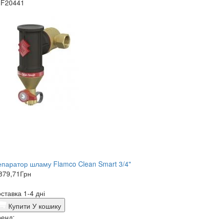
0F20441
паратор шламу Flamco Clean Smart 3/4"
879,71
Грн
ставка 1-4 дні
Купити
У кошику
енд: