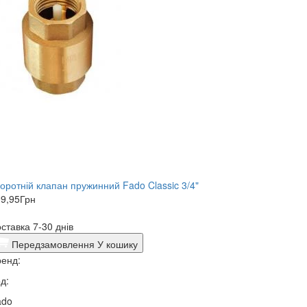
оротній клапан пружинний Fado Classic 3/4"
9,95
Грн
ставка 7-30 днів
Передзамовлення
У кошику
енд:
д:
ado