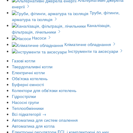
енергії
Труби, фітинги,
арматура та ізоляція
Каналізація,
фільтрація, лічильники
Насоси
Кліматичне обладнання
Інструменти та аксесуари
Газові котли
Твердопаливні котли
Електричні котли
Обв'язка котелень
Буферні ємності
Колектори для обв'язки котелень
Гідрострілки
Насосні групи
Теплообмінники
Всі підкатегорії →
Автоматика для систем опалення
Автоматика для котла
Електронні регулятори ECL і комплектуючі до них