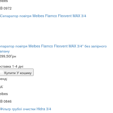
eibes
3B 0972
паратор повітря Meibes Flamco Flexvent MAX 3/4" без запірного
лапану
299,50
Грн
ставка 1-4 дні
Купити
У кошику
енд:
д:
eibes
3B 0846