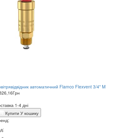
вітрявідвідник автоматичний Flamco Flexvent 3/4" M
326,16
Грн
ставка 1-4 дні
Купити
У кошику
енд:
д: