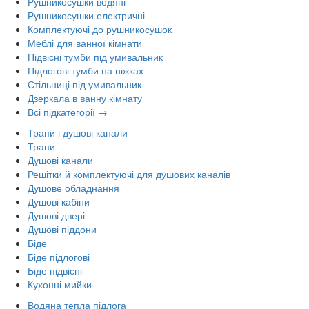
Рушникосушки водяні
Рушникосушки електричні
Комплектуючі до рушникосушок
Меблі для ванної кімнати
Підвісні тумби під умивальник
Підлогові тумби на ніжках
Стільниці під умивальник
Дзеркала в ванну кімнату
Всі підкатегорії →
Трапи і душові канали
Трапи
Душові канали
Решітки й комплектуючі для душових каналів
Душове обладнання
Душові кабіни
Душові двері
Душові піддони
Біде
Біде підлогові
Біде підвісні
Кухонні мийки
Водяна тепла підлога