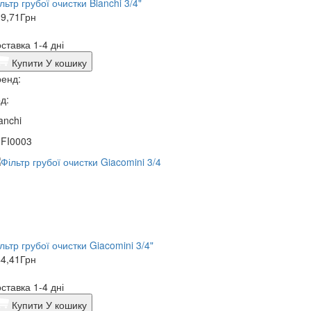
льтр грубої очистки Bianchi 3/4"
9,71
Грн
ставка 1-4 дні
Купити
У кошику
енд:
д:
anchi
0FI0003
льтр грубої очистки Giacomini 3/4"
4,41
Грн
ставка 1-4 дні
Купити
У кошику