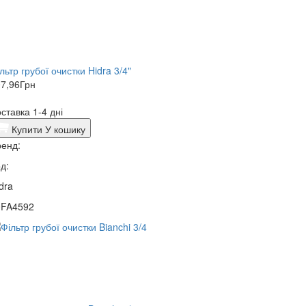
льтр грубої очистки Hidra 3/4"
7,96
Грн
ставка 1-4 дні
Купити
У кошику
енд:
д:
dra
0FA4592