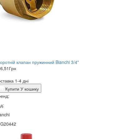
оротній клапан пружинний Bianchi 3/4"
6,51
Грн
ставка 1-4 дні
Купити
У кошику
енд:
д:
anchi
0G20442