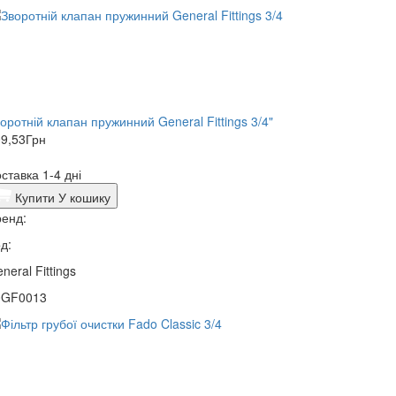
оротній клапан пружинний General Fittings 3/4"
9,53
Грн
ставка 1-4 дні
Купити
У кошику
енд:
д:
neral Fittings
0GF0013