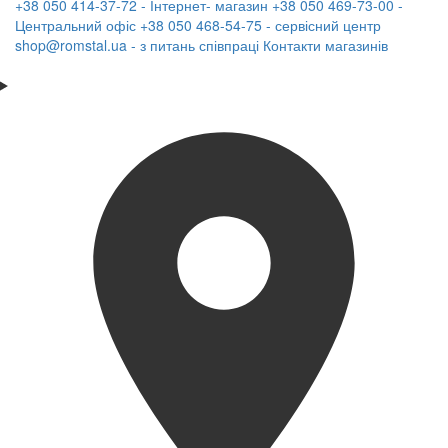
+38 050 414-37-72 - Інтернет- магазин
+38 050 469-73-00 -
Центральний офіс
+38 050 468-54-75 - сервісний центр
shop@romstal.ua - з питань співпраці
Контакти магазинів