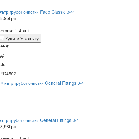
льтр грубої очистки Fado Classic 3/4"
8,95
Грн
ставка 1-4 дні
Купити
У кошику
енд:
д:
ado
0FD4592
льтр грубої очистки General Fittings 3/4"
3,93
Грн
ставка 1-4 дні