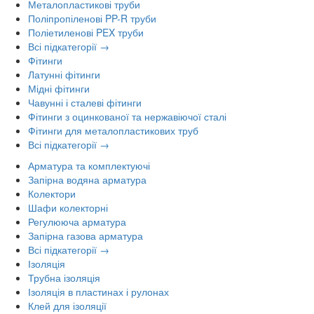
Металопластикові труби
Поліпропіленові PP-R труби
Поліетиленові PEX труби
Всі підкатегорії →
Фітинги
Латунні фітинги
Мідні фітинги
Чавунні і сталеві фітинги
Фітинги з оцинкованої та нержавіючої сталі
Фітинги для металопластикових труб
Всі підкатегорії →
Арматура та комплектуючі
Запірна водяна арматура
Колектори
Шафи колекторні
Регулююча арматура
Запірна газова арматура
Всі підкатегорії →
Ізоляція
Трубна ізоляція
Ізоляція в пластинах і рулонах
Клей для ізоляції