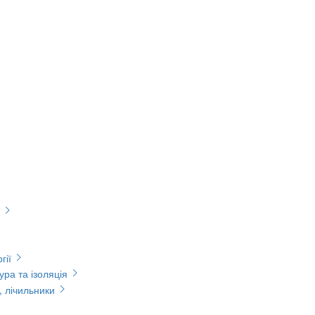
гії
ура та ізоляція
, лічильники