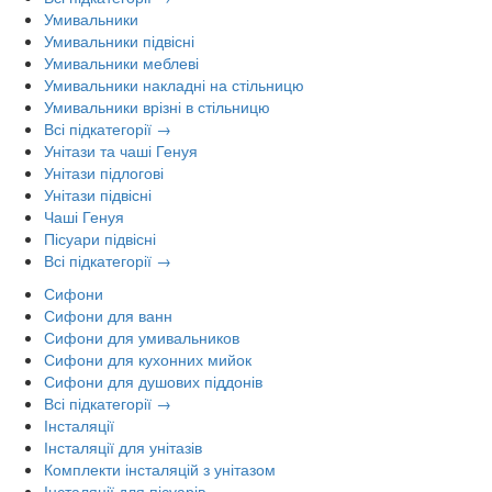
Умивальники
Умивальники підвісні
Умивальники меблеві
Умивальники накладні на стільницю
Умивальники врізні в стільницю
Всі підкатегорії →
Унітази та чаші Генуя
Унітази підлогові
Унітази підвісні
Чаші Генуя
Пісуари підвісні
Всі підкатегорії →
Сифони
Сифони для ванн
Сифони для умивальников
Сифони для кухонних мийок
Сифони для душових піддонів
Всі підкатегорії →
Інсталяції
Інсталяції для унітазів
Комплекти інсталяцій з унітазом
Інсталяції для пісуарів