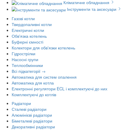
Кліматичне обладнання
Інструменти та аксесуари
Газові котли
Твердопаливні котли
Електричні котли
Обв'язка котелень
Буферні ємності
Колектори для обв'язки котелень
Гідрострілки
Насосні групи
Теплообмінники
Всі підкатегорії →
Автоматика для систем опалення
Автоматика для котла
Електронні регулятори ECL і комплектуючі до них
Комплектуючі до котлів
Радіатори
Сталеві радіатори
Алюмінієві радіатори
Біметалеві радіатори
Декоративні радіатори