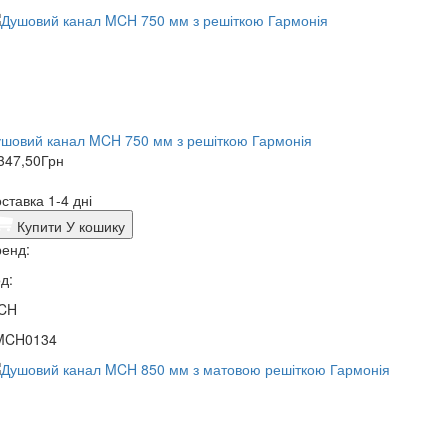
шовий канал MCH 750 мм з решіткою Гармонія
347,50
Грн
ставка 1-4 дні
Купити
У кошику
енд:
д:
CH
MCH0134