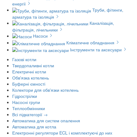
енергії
Труби, фітинги,
арматура та ізоляція
Каналізація,
фільтрація, лічильники
Насоси
Кліматичне обладнання
Інструменти та аксесуари
Газові котли
Твердопаливні котли
Електричні котли
Обв'язка котелень
Буферні ємності
Колектори для обв'язки котелень
Гідрострілки
Насосні групи
Теплообмінники
Всі підкатегорії →
Автоматика для систем опалення
Автоматика для котла
Електронні регулятори ECL і комплектуючі до них