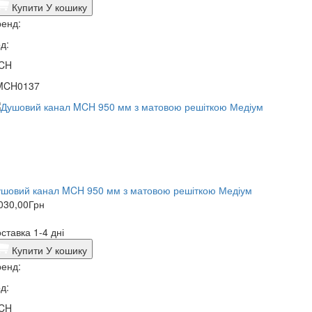
Купити
У кошику
енд:
д:
CH
MCH0137
ушовий канал MCH 950 мм з матовою решіткою Медіум
030,00
Грн
ставка 1-4 дні
Купити
У кошику
енд:
д:
CH