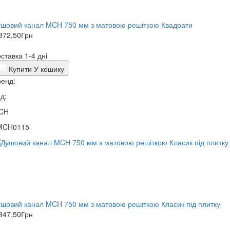
шовий канал MCH 750 мм з матовою решіткою Квадрати
872,50
Грн
ставка 1-4 дні
Купити
У кошику
енд:
д:
CH
MCH0115
шовий канал MCH 750 мм з матовою решіткою Класик під плитку
347,50
Грн