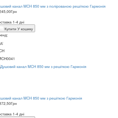
шовий канал MCH 850 мм з полірованою решіткою Гармонія
245,00
Грн
ставка 1-4 дні
Купити
У кошику
енд:
д:
CH
MCH0041
шовий канал MCH 850 мм з решіткою Гармонія
872,50
Грн
ставка 1-4 дні