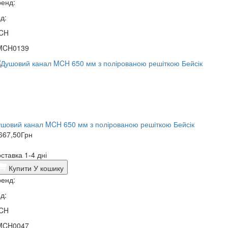
енд:
д:
CH
MCH0139
шовий канал MCH 650 мм з полірованою решіткою Бейсік
667,50
Грн
ставка 1-4 дні
Купити
У кошику
енд:
д:
CH
MCH0047