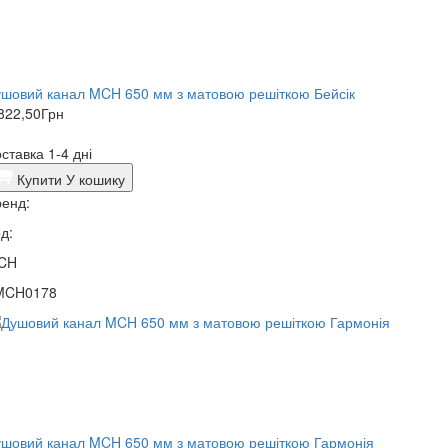
шовий канал MCH 650 мм з матовою решіткою Бейсік
822,50
Грн
ставка 1-4 дні
Купити
У кошику
енд:
д:
CH
MCH0178
шовий канал MCH 650 мм з матовою решіткою Гармонія