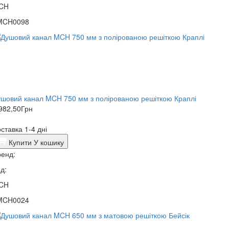
CH
MCH0098
шовий канал MCH 750 мм з полірованою решіткою Краплі
982,50
Грн
ставка 1-4 дні
Купити
У кошику
енд:
д:
CH
MCH0024