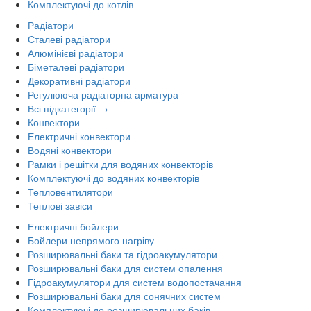
Комплектуючі до котлів
Радіатори
Сталеві радіатори
Алюмінієві радіатори
Біметалеві радіатори
Декоративні радіатори
Регулююча радіаторна арматура
Всі підкатегорії →
Конвектори
Електричні конвектори
Водяні конвектори
Рамки і решітки для водяних конвекторів
Комплектуючі до водяних конвекторів
Тепловентилятори
Теплові завіси
Електричні бойлери
Бойлери непрямого нагріву
Розширювальні баки та гідроакумулятори
Розширювальні баки для систем опалення
Гідроакумулятори для систем водопостачання
Розширювальні баки для сонячних систем
Комплектуючі до розширювальних баків