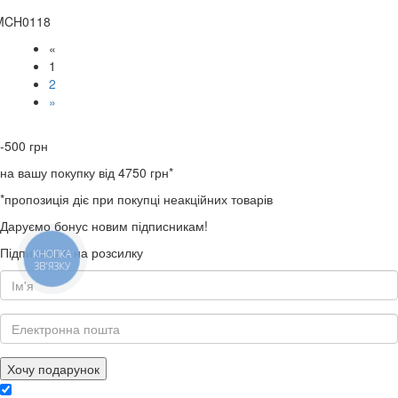
MCH0118
«
1
2
»
-500
грн
на вашу покупку від 4750 грн*
*пропозиція діє при покупці неакційних товарів
Даруємо бонус новим підписникам!
Підпишіться на розсилку
КНОПКА
ЗВ'ЯЗКУ
Хочу подарунок