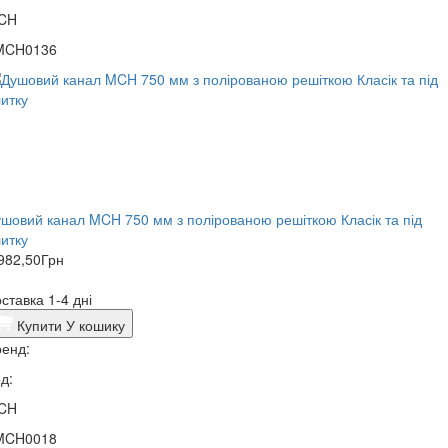
CH
MCH0136
шовий канал MCH 750 мм з полірованою решіткою Класік та під
итку
982,50
Грн
ставка 1-4 дні
Купити
У кошику
енд:
д:
CH
MCH0018