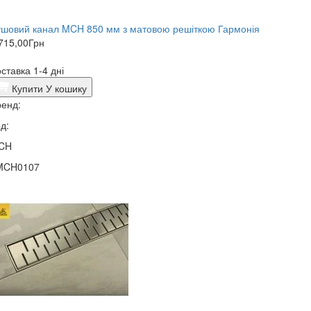
шовий канал MCH 850 мм з матовою решіткою Гармонія
715,00
Грн
ставка 1-4 дні
Купити
У кошику
енд:
д:
CH
MCH0107