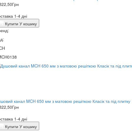
822,50
Грн
ставка 1-4 дні
Купити
У кошику
енд:
д:
CH
MCH0138
шовий канал MCH 650 мм з матовою решіткою Класік та під плитку
822,50
Грн
ставка 1-4 дні
Купити
У кошику