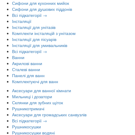
Сифони для кухонних мийок
Сифони для душових піддонів
Всі підкатегорії →
Інсталяції
Інсталяції для унітазів
Комплекти інсталяцій з унітазом
Інсталяції для пісуарів
Інсталяції для умивальників
Всі підкатегорії →
Ванни
Акрилові ванни
Сталеві ванни
Панелі для ванн
Комплектуючі для ванн
Аксесуари для ванної кімнати
Мильниці і дозатори
Склянки для зубних щіток
Рушникотримачі
Аксесуари для громадських санвузлів
Всі підкатегорії →
Рушникосушки
Рушникосушки водяні