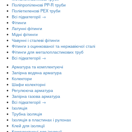
Поліпропіленові PP-R труби
Поліетиленові PEX труби
Всі підкатегорії →
Фітинги
Латунні фітинги
Мідні фітинги
Чавунні і сталеві фітинги
Фітинги з оцинкованої та нержавіючої сталі
Фітинги для металопластикових труб
Всі підкатегорії →
Арматура та комплектуючі
Запірна водяна арматура
Колектори
Шафи колекторні
Регулююча арматура
Запірна газова арматура
Всі підкатегорії →
Ізоляція
Трубна ізоляція
Ізоляція в пластинах і рулонах
Клей для ізоляції
Комплектуючі для ізоляції