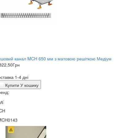
ушовий канал MCH 650 мм з матовою решіткою Медіум
822,50
Грн
ставка 1-4 дні
Купити
У кошику
енд:
д:
CH
MCH0143