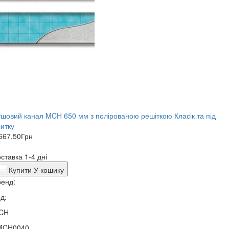
шовий канал MCH 650 мм з полірованою решіткою Класік та під
итку
667,50
Грн
ставка 1-4 дні
Купити
У кошику
енд:
д:
CH
MCH0040