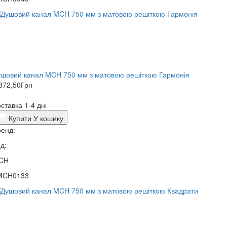
шовий канал MCH 750 мм з матовою решіткою Гармонія
872,50
Грн
ставка 1-4 дні
Купити
У кошику
енд:
д:
CH
MCH0133