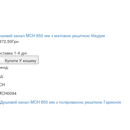
ушовий канал MCH 850 мм з матовою решіткою Медіум
872,50
Грн
ставка 1-4 дні
Купити
У кошику
енд:
д:
CH
MCH0094