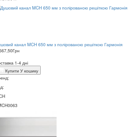
шовий канал MCH 650 мм з полірованою решіткою Гармонія
667,50
Грн
ставка 1-4 дні
Купити
У кошику
енд:
д:
CH
MCH0063