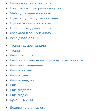
Рушникосушки електричні
Комплектуючі до рушникосушок
Меблі для ванної кімнати
Підвісні тумби під умивальник
Підлогові тумби на ніжках
Стільниці під умивальник
Дзеркала в ванну кімнату
Всі підкатегорії →
Трапи і душові канали
Трапи
Душові канали
Решітки й комплектуючі для душових каналів
Душове обладнання
Душові кабіни
Душові двері
Душові піддони
Біде
Біде підлогові
Біде підвісні
Кухонні мийки
Водяна тепла підлога