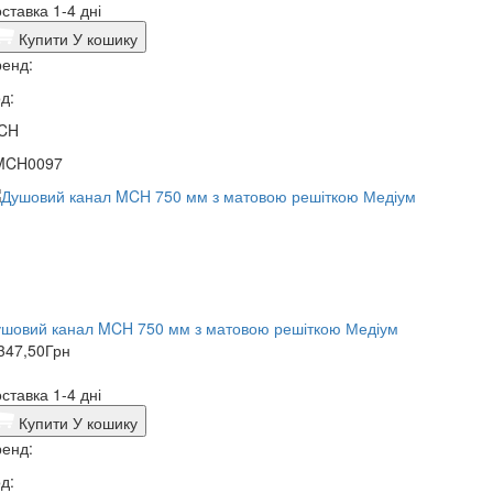
ставка 1-4 дні
Купити
У кошику
енд:
д:
CH
MCH0097
ушовий канал MCH 750 мм з матовою решіткою Медіум
347,50
Грн
ставка 1-4 дні
Купити
У кошику
енд:
д: