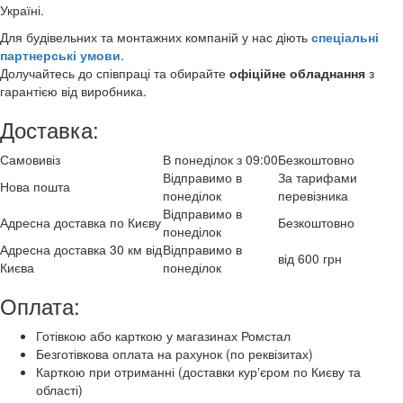
Україні.
Для будівельних та монтажних компаній у нас діють
спеціальні
партнерські умови
.
Долучайтесь до співпраці та обирайте
офіційне обладнання
з
гарантією від виробника.
Доставка:
Самовивіз
В понеділок з 09:00
Безкоштовно
Відправимо в
За тарифами
Нова пошта
понеділок
перевізника
Відправимо в
Адресна доставка по Києву
Безкоштовно
понеділок
Адресна доставка 30 км від
Відправимо в
від 600 грн
Києва
понеділок
Оплата:
Готівкою або карткою у магазинах Ромстал
Безготівкова оплата на рахунок (по реквізитах)
Карткою при отриманні (доставки курʼєром по Києву та
області)