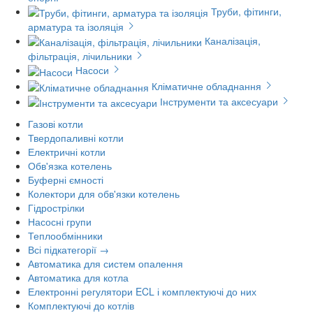
Труби, фітинги,
арматура та ізоляція
Каналізація,
фільтрація, лічильники
Насоси
Кліматичне обладнання
Інструменти та аксесуари
Газові котли
Твердопаливні котли
Електричні котли
Обв'язка котелень
Буферні ємності
Колектори для обв'язки котелень
Гідрострілки
Насосні групи
Теплообмінники
Всі підкатегорії →
Автоматика для систем опалення
Автоматика для котла
Електронні регулятори ECL і комплектуючі до них
Комплектуючі до котлів