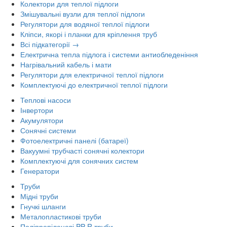
Колектори для теплої підлоги
Змішувальні вузли для теплої підлоги
Регулятори для водяної теплої підлоги
Кліпси, якорі і планки для кріплення труб
Всі підкатегорії →
Електрична тепла підлога і системи антиобледеніння
Нагрівальний кабель і мати
Регулятори для електричної теплої підлоги
Комплектуючі до електричної теплої підлоги
Теплові насоси
Інвертори
Акумулятори
Сонячні системи
Фотоелектричні панелі (батареї)
Вакуумні трубчасті сонячні колектори
Комплектуючі для сонячних систем
Генератори
Труби
Мідні труби
Гнучкі шланги
Металопластикові труби
Поліпропіленові PP-R труби