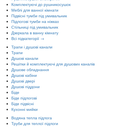
Комплектуючі до рушникосушок
Меблі для ванної кімнати
Підвісні тумби під умивальник
Підлогові тумби на ніжках
Стільниці під умивальник
Дзеркала в ванну кімнату
Всі підкатегорії →
Трапи і душові канали
Трапи
Душові канали
Решітки й комплектуючі для душових каналів
Душове обладнання
Душові кабіни
Душові двері
Душові піддони
Біде
Біде підлогові
Біде підвісні
Кухонні мийки
Водяна тепла підлога
Труби для теплої підлоги