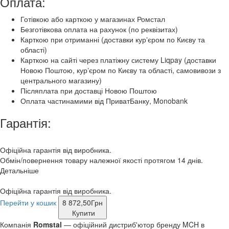
Оплата:
Готівкою або карткою у магазинах Ромстал
Безготівкова оплата на рахунок (по реквізитах)
Карткою при отриманні (доставки курʼєром по Києву та
області)
Карткою на сайті через платіжну систему Liqpay (доставки
Новою Поштою, курʼєром по Києву та області, самовивози з
центрального магазину)
Післяплата при доставці Новою Поштою
Оплата частинамими від ПриватБанку, Monobank
Гарантія:
Офіційна гарантія від виробника.
Обмін/повернення товару належної якості протягом 14 днів.
Детальніше
Офіційна гарантія від виробника.
Перейти у кошик
8 872,50
Грн
Купити
Компанія
Romstal
— офіційний дистриб'ютор бренду MCH в