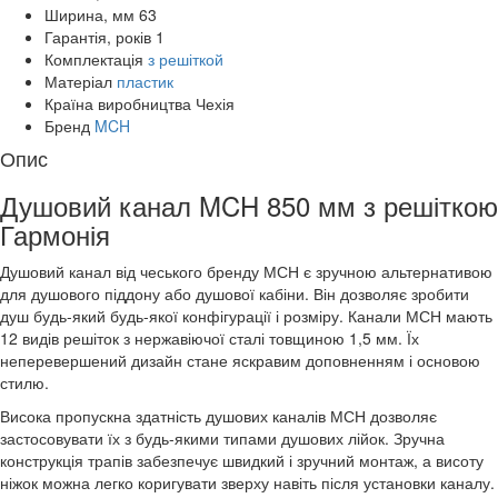
Ширина, мм
63
Гарантія, років
1
Комплектація
з решіткой
Матеріал
пластик
Країна виробництва
Чехія
Бренд
MCH
Опис
Душовий канал MCH 850 мм з решіткою
Гармонія
Душовий канал від чеського бренду МСН є зручною альтернативою
для душового піддону або душової кабіни. Він дозволяє зробити
душ будь-який будь-якої конфігурації і розміру. Канали МСН мають
12 видів решіток з нержавіючої сталі товщиною 1,5 мм. Їх
неперевершений дизайн стане яскравим доповненням і основою
стилю.
Висока пропускна здатність душових каналів МСН дозволяє
застосовувати їх з будь-якими типами душових лійок. Зручна
конструкція трапів забезпечує швидкий і зручний монтаж, а висоту
ніжок можна легко коригувати зверху навіть після установки каналу.