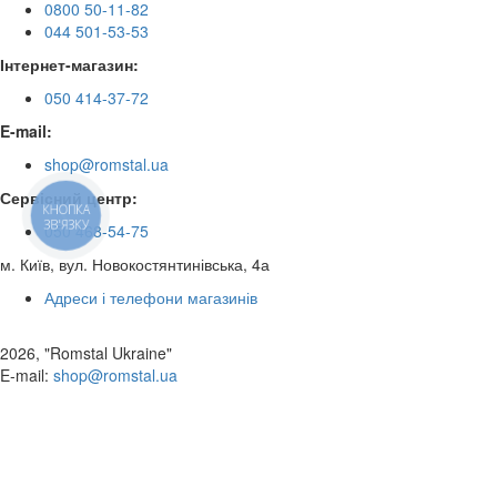
0800 50-11-82
044 501-53-53
Інтернет-магазин:
050 414-37-72
E-mail:
shop@romstal.ua
Сервісний центр:
КНОПКА
ЗВ'ЯЗКУ
050 468-54-75
м. Київ, вул. Новокостянтинівська, 4а
Адреси і телефони магазинів
2026, "Romstal Ukraine"
​E-mail:
shop@romstal.ua