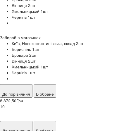
Вінниця 2
шт
Хмельницький 1
шт
Чернігів 1
шт
Забирай в
магазинах
Київ, Новокостянтинівська, склад 2
шт
Бориспіль 1
шт
Бровари 2
шт
Вінниця 2
шт
Хмельницький 1
шт
Чернігів 1
шт
До порівняння
В обране
8 872,50
Грн
10
До порівняння
В обране