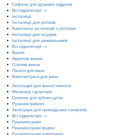
Сифони для душових піддонів
Всі підкатегорії →
Інсталяції
Інсталяції для унітазів
Комплекти інсталяцій з унітазом
Інсталяції для пісуарів
Інсталяції для умивальників
Всі підкатегорії →
Ванни
Акрилові ванни
Сталеві ванни
Панелі для ванн
Комплектуючі для ванн
Аксесуари для ванної кімнати
Мильниці і дозатори
Склянки для зубних щіток
Рушникотримачі
Аксесуари для громадських санвузлів
Всі підкатегорії →
Рушникосушки
Рушникосушки водяні
Рушникосушки електричні