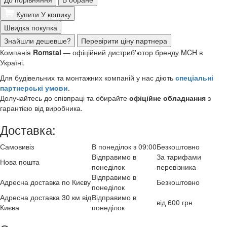
Купити
У кошику
Швидка покупка
Знайшли дешевше?
Перевірити ціну партнера
Компанія
Romstal
— офіційний дистриб'ютор бренду MCH в
Україні.
Для будівельних та монтажних компаній у нас діють
спеціальні
партнерські умови
.
Долучайтесь до співпраці та обирайте
офіційне обладнання
з
гарантією від виробника.
Доставка:
Самовивіз
В понеділок з 09:00
Безкоштовно
Відправимо в
За тарифами
Нова пошта
понеділок
перевізника
Відправимо в
Адресна доставка по Києву
Безкоштовно
понеділок
Адресна доставка 30 км від
Відправимо в
від 600 грн
Києва
понеділок